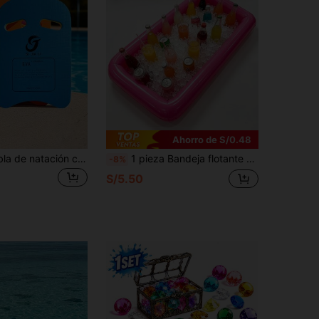
Ahorro de S/0.48
1/2 piezas Tabla de natación con asa, Tabla de entrenamiento de natación profesional, Diseño universal con asa, Tabla de entrenamiento de natación de espuma EVA con alta flotabilidad en forma de U, Ayuda de aprendizaje de natación antideslizante, Adecuada para principiantes y todos los nadadores
1 pieza Bandeja flotante cuadrada de unicolor inflable para piscina para bebidas y frutas, barra de hielo flotante de PVC reforzado, adecuada para fiestas al aire libre, enfriador flotante multicolor con portavasos, esencial para playa y piscina, imprescindible de verano, bandeja de bebidas para relajación junto a la piscina
-8%
S/5.50