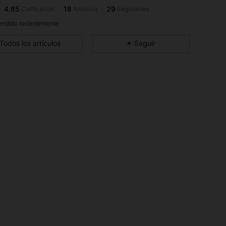
4.65
18
29
Calificación
Artículos
Seguidores
M***h
seguido
Hace 1 día
4.65
18
29
endido recientemente
4.65
18
29
Todos los artículos
Seguir
4.65
18
29
4.65
18
29
4.65
18
29