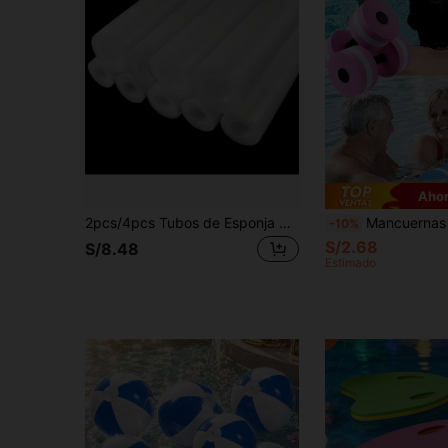
Ahor
2pcs/4pcs Tubos de Esponja de Espuma para Manualidades - Adecuados para la Enseñanza en el Aula, Manualidades de Decoración DIY - Ideales para Fiestas de Cumpleaños en el Hogar. Protección de Pasamanos de Piscina, Accesorios de Equipo de Entrenamiento de Piscina, Herramientas de Deportes Acuáticos, Multifuncional, Duradero, Suministros de Ayuda Deportiva para el Hogar, Adecuado para Usuarios de Fitness en el Hogar, Uso en Invierno para Tuberías Exteriores, Protección contra Heladas de Tuberías de Rociadores y Calentadores de Agua.
Mancuernas de agua de alto rendimiento sin inflar, entrenamiento de resistencia de bajo impacto, mancuernas redondas de flotabilidad EVA lige
-10%
S/2.68
S/8.48
Estimado