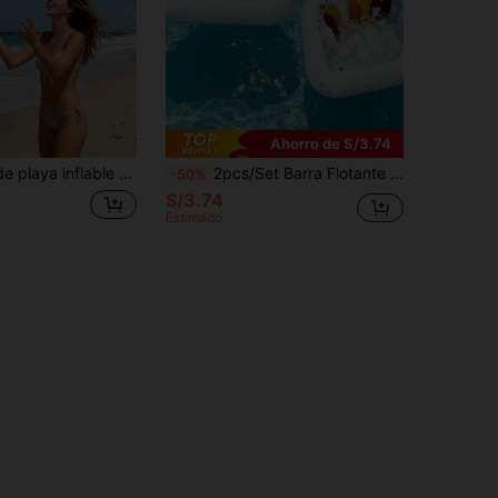
Ahorro de S/3.74
a grande y duradero para adultos, adecuado para fiestas en la playa, natación, decoración divertida y actividades al aire libre
2pcs/Set Barra Flotante Inflable de PVC - Bandeja de Servicio Multifuncional Diseñada para Fiestas en Piscina al Aire Libre. Combina Bandeja Flotante para Bebidas, Portavasos para Refrescos y talla grande, Haciéndola la Opción Ideal para Cualquier Reunión en Piscina.
-50%
S/3.74
Estimado