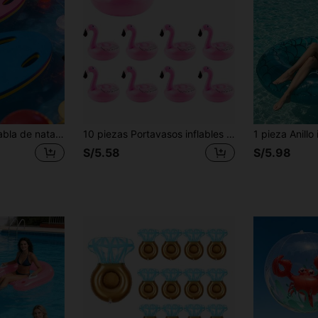
2 piezas/1 pieza Tabla de natación de material EVA, alta flotabilidad, adecuada para adultos, aplicable para entrenamiento en piscina y juegos acuáticos, herramienta auxiliar práctica para principiantes que aprenden a nadar
10 piezas Portavasos inflables de flamenco rosa, flotadores de taza de piscina rosa, fiesta de flamencos, portavasos flotantes para bebidas de piscina, suministros para fiesta de piscina de flamencos, accesorios para fiesta de piscina en el hogar, adecuados para fiesta de piscina de mujeres independientes, vacaciones en la playa y fiestas independientes
S/5.58
S/5.98