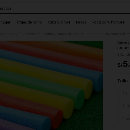
estidos
and down arrow keys to navigate search Búsqueda reciente and Busca y Encuentr
 mujer
Trajes de baño
Talla Grande
Niños
Ropa para hombre
a piscinas
Flotadores de piscina
/
/
Barras
redond
colore
SKU: s
colisi
5
S/
PR
Talla
3 pi
1 pi
2 pi