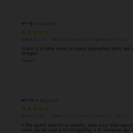
V***9
10 Apr,2026
Color: hueco, Talla: 5 piezas de color aleatorio - 50 cm
Color:
hueco
Talla:
5 piezas de color aleatorio - 50 cm
Justo a la talla aunq un poco pequeños pero así 
imagen
Traducir
m***3
18 May,2026
Color: hueco, Talla: 2 piezas de color aleatorio - 100 cm
Color:
hueco
Talla:
2 piezas de color aleatorio - 100 cm
• Me gustó mucho el diseño, esta muy bien ejecut
color es tal cual a la fotografía, • El material de