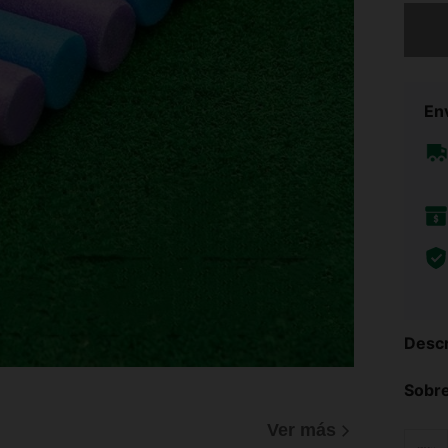
Lo sent
Env
Descr
Sobre
Ver más