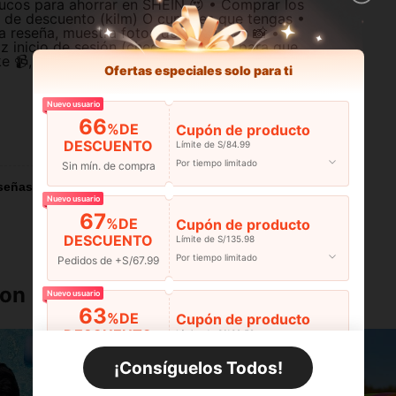
ucos para ahorrar en SHEIN 😍 • Comprar los
s de descuento (kilm) O cupones que tengas •
 reseña, muestra fotos de las piezas 📸 •
 inicio de sesión (check in ) diario para que
ke 📹, eso también te dará puntos extras (los
Ofertas especiales solo para ti
Nuevo usuario
66
%DE
Cupón de producto
Útil (0)
DESCUENTO
Límite de S/84.99
Por tiempo limitado
Sin mín. de compra
señas
Nuevo usuario
67
%DE
Cupón de producto
DESCUENTO
Límite de S/135.98
Por tiempo limitado
Pedidos de +S/67.99
ron
Nuevo usuario
63
%DE
Cupón de producto
DESCUENTO
Límite de S/132.58
Por tiempo limitado
Pedidos de +S/101.99
¡Consíguelos Todos!
Nuevo usuario