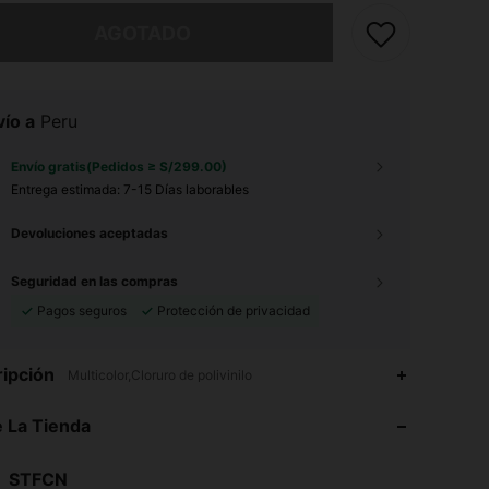
imos, este producto está agotado.
AGOTADO
ío a
Peru
Envío gratis(Pedidos ≥ S/299.00)
Entrega estimada:
7-15 Días laborables
Devoluciones aceptadas
Seguridad en las compras
Pagos seguros
Protección de privacidad
4.65
18
29
ipción
Multicolor,Cloruro de polivinilo
4.65
18
29
 La Tienda
4.65
18
29
4.65
18
29
STFCN