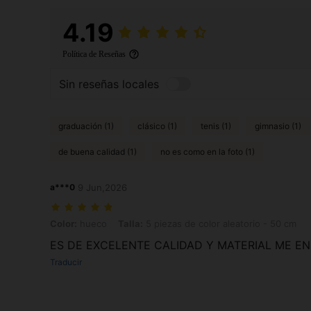
4.19
Política de Reseñas
Sin reseñas locales
graduación (1)
clásico (1)
tenis (1)
gimnasio (1)
de buena calidad (1)
no es como en la foto (1)
a***0
9 Jun,2026
Color: hueco, Talla: 5 piezas de color aleatorio - 50 cm
Color:
hueco
Talla:
5 piezas de color aleatorio - 50 cm
ES DE EXCELENTE CALIDAD Y MATERIAL ME E
Traducir