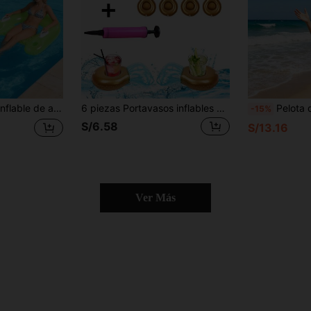
, piscina, fiesta temática de playa, asiento de descanso en el agua, flotador inflable, se requiere bomba de aire
6 piezas Portavasos inflables con forma de anillo de diamante, flotadores de anillo inflables, posavasos de anillo de diamante para piscina, suministros para fiestas en la piscina para una sola persona, accesorios para fiestas en la piscina, adecuados para fiestas en la piscina, despedidas de soltero y decoraciones de piscina en la playa
Pelota de playa inflable de 20 pulgadas, juguete de piscin
-15%
S/6.58
S/13.16
Ver Más