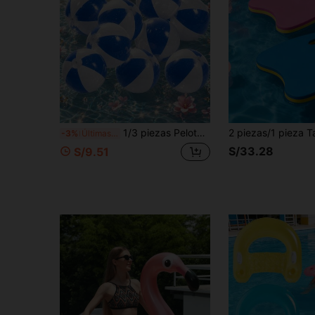
1/3 piezas Pelotas de playa inflables, pelotas de fiesta de piscina a rayas azules y blancas, ligeras e impermeables, accesorios de piscina, juguete duradero para juegos de agua para familias, playa de verano, piscina, decoraciones de fiesta y juegos de fiesta al aire libre
-3%
Últimas 6 hrs
S/33.28
S/9.51