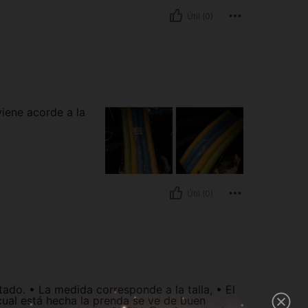
Útil (0)
viene acorde a la
Útil (0)
ado. • La medida corresponde a la talla, • El
l cual está hecha la prenda se ve de buen