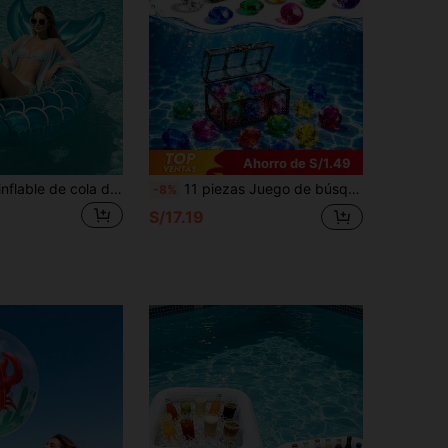
Ahorro de S/1.49
1 pieza Anillo inflable de cola de sirena con brillo de alta calidad y moda, Anillo de natación para adultos de PVC, Anillo de natación grande y grueso con cola de sirena, Anillo de natación con cola de sirena para debajo del brazo, Salvavidas
11 piezas Juego de búsqueda del tesoro submarino, gemas de buceo de colores con cofre del tesoro pirata, accesorios para juego de buceo en piscina para fiesta de piscina de verano, fiesta de playa, juegos acuáticos, suministros de diversión al aire libre
-8%
S/17.19