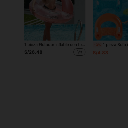
1 pieza Flotador inflable con forma de flamenco, adecuado para fiestas en la piscina y tomar el sol para maximizar tu tiempo en la piscina!
1 pieza Sofá inflable de agua, estilo minimalista de unicolor, con portavasos, diseño de asa, material de PVC, adecuado para agua
-3%
S/26.48
S/4.83