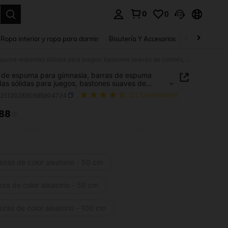
0
0
a. Press Enter to select.
Ropa interior y ropa para dormir
Bisutería Y Accesorios
Zapatos
H
Barras de espuma para gimnasia, barras de espuma redondas sólidas para juegos, bastones suaves de colores, piscina de noodles de espuma, espuma de colisión, barras de espuma para fitness
 de espuma para gimnasia, barras de espuma
as sólidas para juegos, bastones suaves de
s, piscina de noodles de espuma, espuma de
h251202830595904724
(21 Comentarios)
ón, barras de espuma para fitness
.88
ICE AND AVAILABILITY
ezas de color aleatorio - 50 cm
eza de color aleatorio - 50 cm
ezas de color aleatorio - 100 cm