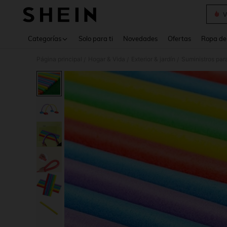
V
Use up 
Categorías
Solo para ti
Novedades
Ofertas
Ropa de
Página principal
Hogar & Vida
Exterior & jardín
Suministros par
/
/
/