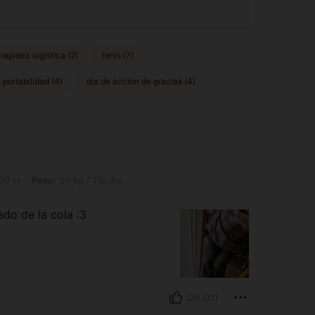
rapidez logística (2)
tenis (7)
portabilidad (4)
día de acción de gracias (4)
 50 kg / 110 lbs, Color: Azul lavado medio, Talla: 14Y
60 in
Peso:
50 kg / 110 lbs
do de la cola :3
Útil (31)