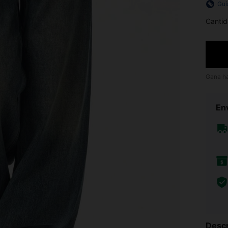
Guí
Cantid
Gana h
Env
Descr