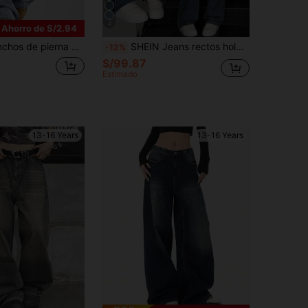
4
Ahorro de S/2.94
 azul claro de ajuste holgado para adolescentes, estilo retro holgado
SHEIN Jeans rectos holgados de pierna ancha con lavado retro sólido, Y2K para adolescentes, estilo streetwear para la vuelta al cole en otoño
-12%
S/99.87
Estimado
13-16 Years
13-16 Years