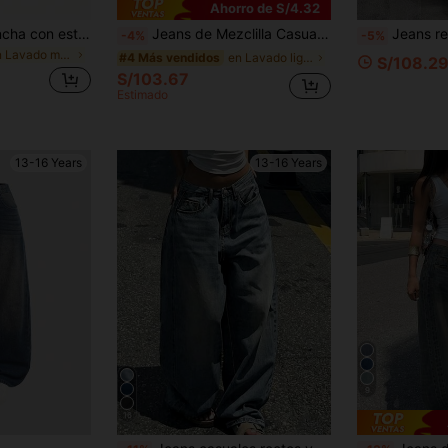
Ahorro de S/4.32
Jeans de pierna ancha con estampado de lazo suelto para adolescentes, versátil
Jeans de Mezclilla Casuales de Pierna Recta Holgada y Ancha para Adolescentes, Adecuados para Todas las Estaciones
Jeans rectos hol
-4%
-5%
en Lavado medio Denim para chicas adolescentes
en Lavado ligero Vaqueros para chicas adolescentes
#4 Más vendidos
S/108.2
S/103.67
Estimado
13-16 Years
13-16 Years
9
16