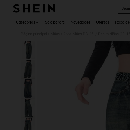
Jean
Use up 
Categorías
Solo para ti
Novedades
Ofertas
Ropa de
Página principal
Niños
Ropa Niñas (13-16)
Denim Niñas (13-16
/
/
/