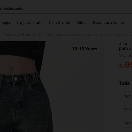
s Adolescente
and down arrow keys to navigate search Búsqueda reciente and Busca y Encuentr
 mujer
Trajes de baño
Talla Grande
Niños
Ropa para hombre
)
Vaqueros Niñas (13-16)
Jeans rectos de pierna azul con ajuste holgado vin
/
/
Jeans 
para a
13-16 Years
SKU: s
9
S/
PR
Talla
10Y
12Y
14Y