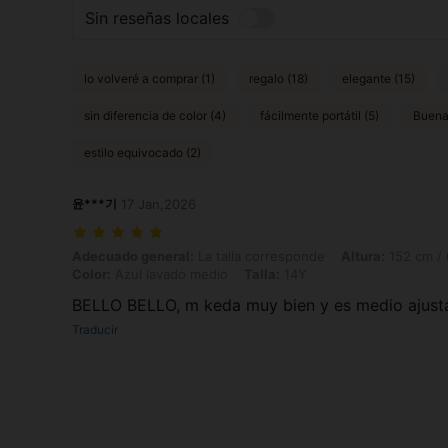
Sin reseñas locales
lo volveré a comprar (1)
regalo (18)
elegante (15)
sin diferencia de color (4)
fácilmente portátil (5)
Buena 
estilo equivocado (2)
윤***기
17 Jan,2026
Adecuado general: La talla corresponde, Altura: 152 cm / 60 in, Peso:
Adecuado general:
La talla corresponde
Altura:
152 cm / 
Color:
Azul lavado medio
Talla:
14Y
BELLO BELLO, m keda muy bien y es medio ajusta
Traducir