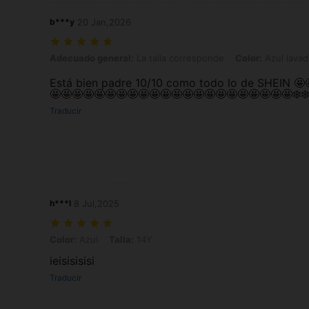
b***y
20 Jan,2026
Adecuado general: La talla corresponde, Color: Azul lavado medio, 
Adecuado general:
La talla corresponde
Color:
Azul lava
Está bien padre 10/10 como todo lo de SHEIN 🤩🤩
🤩🤩🤩🤩🤩🤩🤩🤩🤩🤩🤩🤩🤩🤩🤩🤩🤩🤩🤩🤩🤩🤩❄️❄️
Traducir
h***l
8 Jul,2025
Color: Azul, Talla: 14Y
Color:
Azul
Talla:
14Y
ieisisisisi
Traducir