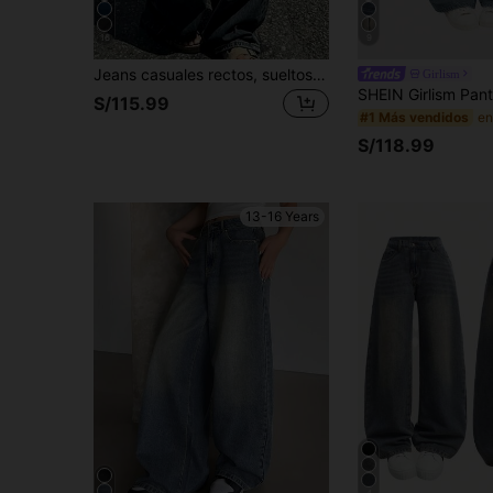
16
9
Jeans casuales rectos, sueltos y de pierna ancha, adecuados para todas las estaciones, para adolescentes de moda
Girlism
S/115.99
#1 Más vendidos
S/118.99
13-16 Years