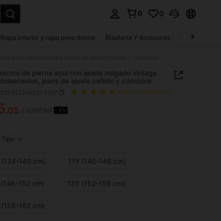
0
0
a. Press Enter to select.
Ropa interior y ropa para dormir
Bisutería Y Accesorios
Zapatos
H
tage para adolescentes, jeans de ajuste ceñido y cómodos
rectos de pierna azul con ajuste holgado vintage
dolescentes, jeans de ajuste ceñido y cómodos
k2409123993324797
(500+ Comentarios)
5
.05
S/97.99
-3%
ICE AND AVAILABILITY
Tipo
 (134-140 cm)
11Y (140-146 cm)
 (146-152 cm)
13Y (152-158 cm)
 (158-162 cm)