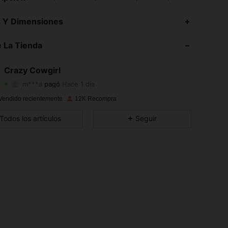
s Y Dimensiones
 La Tienda
4.91
31
5.2K
Crazy Cowgirl
4.91
31
5.2K
m***a
pagó
Hace 1 día
4.91
31
5.2K
Vendido recientemente
12K Recompra
Todos los artículos
Seguir
4.91
31
5.2K
4.91
31
5.2K
4.91
31
5.2K
4.91
31
5.2K
4.91
31
5.2K