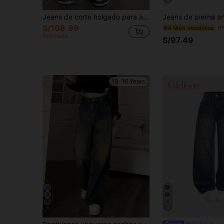
4
Jeans de corte holgado para adolescentes
S/108.99
#4 Más vendidos
Estimado
S/97.49
13-16 Years
5
4
Girlism