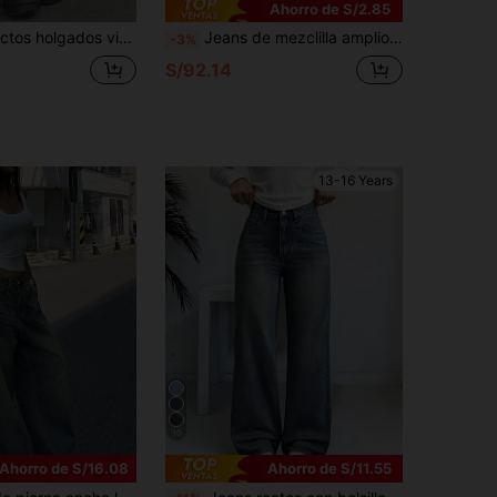
Ahorro de S/2.85
gados vintage para adolescentes
Jeans de mezclilla amplios, sueltos y desgastados de color azul oscuro vintage para adolescentes
-3%
9
S/92.14
13-16 Years
10
Ahorro de S/16.08
Ahorro de S/11.55