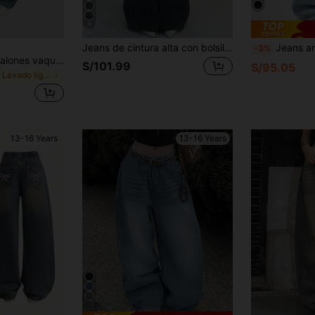
8
Jeans de cintura alta con bolsillos y pierna acampanada para adolescentes
Jeans anchos de pierna ancha de color
-3%
SHEIN Girlism Pantalones vaqueros anchos de estilo vintage Y2k para adolescentes, pantalones de mezclilla de pierna ancha, ropa de estilo Harajuku Kpop Streetwear, pantalones estilo retro de los 2000, ropa de primavera y otoño para volver al colegio
S/101.99
S/95.05
en Lavado ligero Vaqueros para chicas adolescentes
13-16 Years
13-16 Years