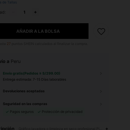
a de Tallas
ad:
AÑADIR A LA BOLSA
asta
27
puntos SHEIN calculados al finalizar la compra.
ío a
Peru
Envío gratis(Pedidos ≥ S/299.00)
Entrega estimada:
7-15 Días laborables
Devoluciones aceptadas
Seguridad en las compras
Pagos seguros
Protección de privacidad
ipción
Gráfico,lavadora o limpieza en seco profesional,Pierna ancha