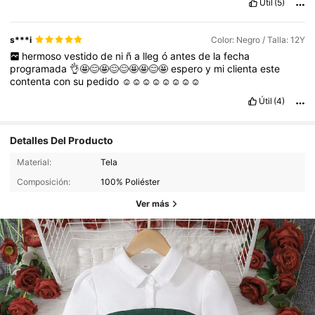
Útil
(5)
s***i
Color: Negro / Talla: 12Y
hermoso
vestido
de
ni
ñ
a
lleg
ó
antes
de
la
fecha
programada
👌🤩😊🤩😊😊🤩🤩😊🤩
espero
y
mi
clienta
este
contenta
con
su
pedido
☺️☺️☺️☺️☺️☺️☺️☺️
Útil
(4)
Detalles Del Producto
Material:
Tela
Composición:
100% Poliéster
Ver más