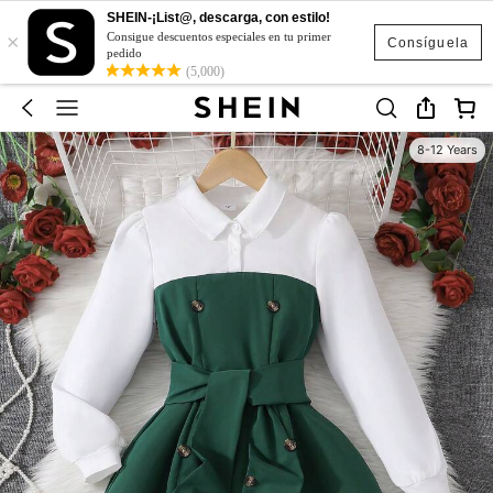
SHEIN-¡List@, descarga, con estilo!
×
Consigue descuentos especiales en tu primer
Consíguela
pedido
(5,000)
8-12 Years