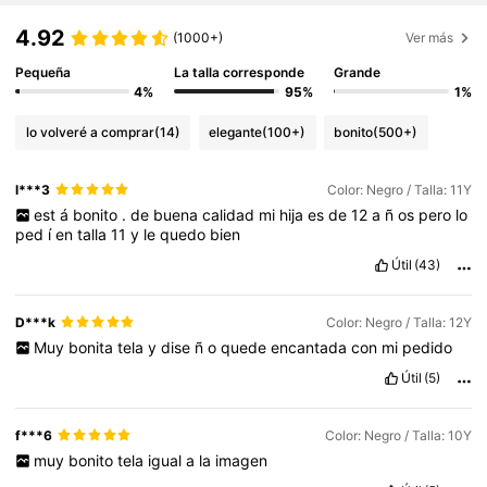
4.92
(1000+)
Ver más
Pequeña
La talla corresponde
Grande
4%
95%
1%
lo volveré a comprar
(14)
elegante
(100+)
bonito
(500+)
l***3
Color: Negro / Talla: 11Y
est
á
bonito
.
de
buena
calidad
mi
hija
es
de
12
a
ñ
os
pero
lo
ped
í
en
talla
11
y
le
quedo
bien
Útil
(43)
D***k
Color: Negro / Talla: 12Y
Muy
bonita
tela
y
dise
ñ
o
quede
encantada
con
mi
pedido
Útil
(5)
f***6
Color: Negro / Talla: 10Y
muy
bonito
tela
igual
a
la
imagen