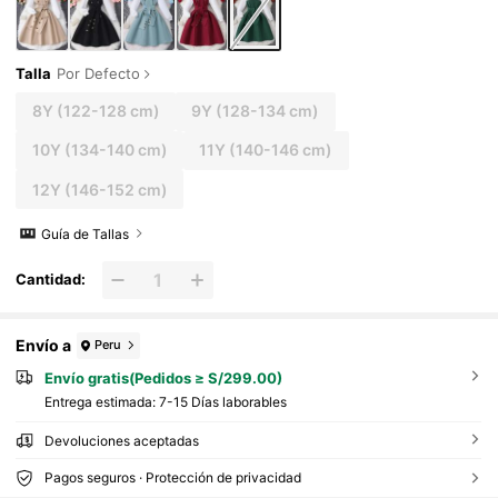
Talla
Por Defecto
8Y
(122-128 cm)
9Y
(128-134 cm)
10Y
(134-140 cm)
11Y
(140-146 cm)
12Y
(146-152 cm)
Guía de Tallas
Cantidad:
Envío a
Peru
Envío gratis(Pedidos ≥ S/299.00)
Entrega estimada:
7-15 Días laborables
Devoluciones aceptadas
Pagos seguros · Protección de privacidad