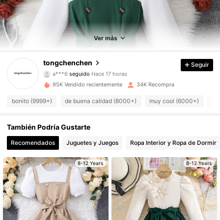
10K Seguidores
4.92
10K Seguidores
4.92
Ver más
10K Seguidores
4.92
tongchenchen
Seguir
a***6
seguido
Hace 17 horas
10K Seguidores
4.92
95K Vendido recientemente
34K Recompra
10K Seguidores
4.92
bonito (9999+)
de buena calidad (8000+)
muy cool (6000+)
co
10K Seguidores
4.92
También Podría Gustarte
Recomendados
Juguetes y Juegos
Ropa Interior y Ropa de Dormir
10K Seguidores
4.92
8-12 Years
8-12 Years
10K Seguidores
4.92
10K Seguidores
4.92
10K Seguidores
4.92