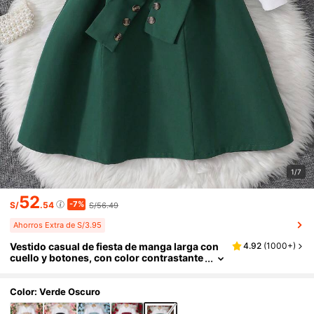
1/7
52
-7%
S/
.54
S/56.49
Ahorros Extra de S/3.95
Vestido casual de fiesta de manga larga con
4.92
(
1000+
)
cuello y botones, con color contrastante
para niñas
Color: Verde Oscuro