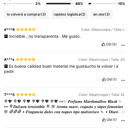
2%
88%
10%
lo volveré a comprar
(3)
rapidez logística
(2)
sin olor
(3)
d***9
Color: Albaricoque / Talla: L
Increible
,
no
transparenta
.
Me
gusto
.
Útil
(3)
A***s
Color: Albaricoque / Talla: XS
Es
buena
calidad
buen
material
me
gustaucho
la
volver
í
a
pedir
Útil
(1)
T***5
Color: Albaricoque / Talla: XL
🍭💖
🍭💖
🍭💖
🍭💖
🍭💖
🍭💖
🍬✨
𝑷𝒆𝒓𝒇𝒖𝒎𝒆
𝑴𝒂𝒓𝒔𝒉𝒎𝒂𝒍𝒍𝒐𝒘
𝑩𝒍𝒖𝒔𝒉
✨
🍬
🍭𝑫𝒖𝒍𝒛𝒖𝒓𝒂
𝒊𝒓𝒓𝒆𝒔𝒊𝒔𝒕𝒊𝒃𝒍𝒆
🍭
🌸
𝑨𝒓𝒐𝒎𝒂
𝒔𝒖𝒂𝒗𝒆,
𝒄𝒐𝒒𝒖𝒆𝒕𝒐
𝒚
𝒔𝒖́𝒑𝒆𝒓
𝒇𝒆𝒎𝒆𝒏𝒊𝒏𝒐
🌸
🌈🌈🌈
•
𝑭𝒓𝒂𝒈𝒂𝒏𝒄𝒊𝒂
𝒅𝒖𝒍𝒄𝒆
𝒄𝒐𝒏
𝒕𝒐𝒒𝒖𝒆𝒔
𝒕𝒊𝒑𝒐
𝒎𝒂𝒍𝒗𝒂𝒗𝒊𝒔𝒄𝒐
🍡
•
𝑫𝒊𝒔𝒆𝒏̃𝒐
𝒆𝒍𝒆𝒈𝒂𝒏𝒕𝒆
𝒆𝒏
𝒕𝒐𝒏𝒐𝒔
𝒓𝒐𝒔𝒂
𝒑𝒂𝒔𝒕𝒆𝒍
💕
•
⁠𝑭𝒓𝒂𝒔𝒄𝒐
𝒄𝒐𝒎𝒑𝒂𝒄𝒕𝒐,
𝒑𝒆𝒓𝒇𝒆𝒄𝒕𝒐
𝒑𝒂𝒓𝒂
𝒍𝒍𝒆𝒗𝒂𝒓
Útil
(1)
𝒆𝒏
𝒍𝒂
𝒃𝒐𝒍𝒔𝒂
👜
🎀𝑰𝒅𝒆𝒂𝒍
𝒑𝒂𝒓𝒂
𝒖𝒏
𝒍𝒐𝒐𝒌
𝒄𝒐𝒒𝒖𝒆𝒕𝒕𝒆🎀