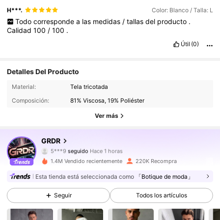
H***.
Color: Blanco / Talla: L
Todo
corresponde
a
las
medidas
/
tallas
del
producto
.
Calidad
100
/
100
.
Útil
(0)
Detalles Del Producto
173K Seguidores
4.80
Material:
Tela tricotada
Composición:
81% Viscosa, 19% Poliéster
173K Seguidores
4.80
Ver más
173K Seguidores
4.80
GRDR
5***9
seguido
Hace 1 horas
173K Seguidores
4.80
1.4M Vendido recientemente
220K Recompra
173K Seguidores
4.80
Esta tienda está seleccionada como
「Botique de moda」
Seguir
Todos los artículos
173K Seguidores
4.80