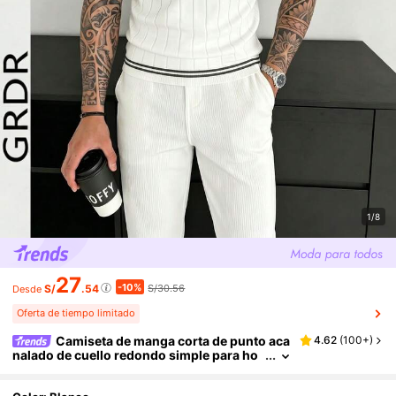
1/8
27
-10%
S/
.54
S/30.56
Desde
Oferta de tiempo limitado
Camiseta de manga corta de punto aca
4.62
(
100+
)
nalado de cuello redondo simple para ho
mbre GRDR - Uso diario casual