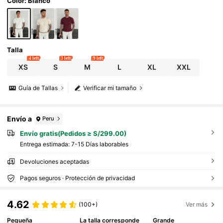
Color: Blanco
Talla
4 left
3 left
9 left
XS
S
M
L
XL
XXL
Guía de Tallas
Verificar mi tamaño
Envío a
Peru
Envío gratis(Pedidos ≥ S/299.00)
Entrega estimada:
7-15 Días laborables
Devoluciones aceptadas
Pagos seguros · Protección de privacidad
4.62
(100+)
Ver más
Pequeña
La talla corresponde
Grande