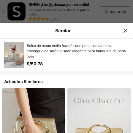
SHEIN-¡List@, descarga, con estilo!
×
Consigue descuentos especiales en tu primer
Consíguela
pedido
(5,000)
Similar
Bolso de mano estilo francés con perlas de camelia,
embrague de satén plisado elegante para banquete de boda
Beis
S/50.78
Artículos Similares