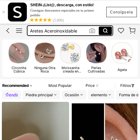
Piercing De Oreja
SHEIN-¡List@, descarga, con estilo!
×
Consigue descuentos especiales en tu primer
Aretes De Plata 925 Original
Consíguela
pedido
(5,000)
Aretes Aceroinoxidable
Aretes Plata Ley 925
Plata Ley 925 Original Certificada
Piercing De Oreja
Aretes De Plata 925 Original
Circonita
Ninguna Otra
Moissanita
Perlas
Ágata
Cúbica
Roca
creada en
Cultivadas
laboratorio
Recommended
Most Popular
Price
Filtros
Piedra principal
Ocasión
elemento
Forma de d