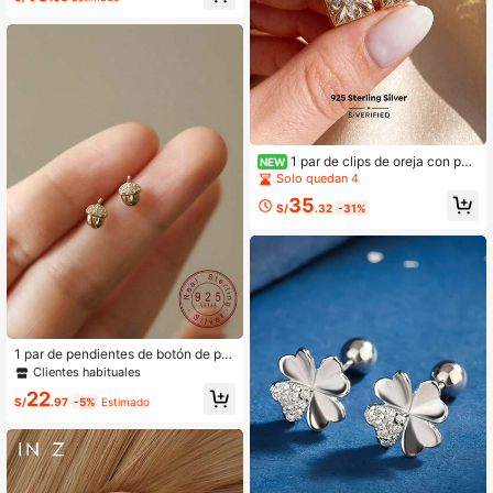
1 par de clips de oreja con patr
NEW
ón de flor de iris tallado en 3D cuad
Solo quedan 4
rado, plata de ley 925, joyería exqui
35
sita para mujer, adecuada para bail
S/
.32
-31%
e, fiesta, cita, ocasión especial, ani
versario
1 par de pendientes de botón de piñ
a únicos y lindos de plata de ley 92
Clientes habituales
5 minimalistas para mujeres
22
S/
.97
-5%
Estimado