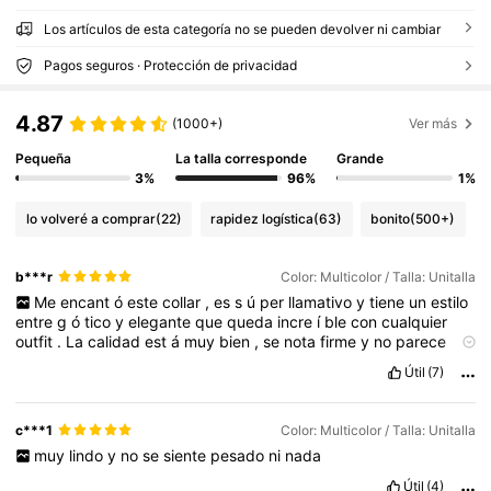
Los artículos de esta categoría no se pueden devolver ni cambiar
Pagos seguros · Protección de privacidad
4.87
(1000+)
Ver más
Pequeña
La talla corresponde
Grande
3%
96%
1%
lo volveré a comprar
(22)
rapidez logística
(63)
bonito
(500+)
b***r
Color: Multicolor / Talla: Unitalla
Me
encant
ó
este
collar
,
es
s
ú
per
llamativo
y
tiene
un
estilo
entre
g
ó
tico
y
elegante
que
queda
incre
í
ble
con
cualquier
outfit
.
La
calidad
est
á
muy
bien
,
se
nota
firme
y
no
parece
que
se
vaya
a
romper
f
á
cil
.
Cuando
lleg
ó,
ven
í
a
limpio
y
sin
Útil
(7)
ning
ú
n
olor
raro
.
Adem
á
s
,
es
tal
cual
como
en
la
foto
,
incluso
m
á
s
brillante
en
persona
.
El
material
es
met
á
lico
con
piedritas
rojas
que
resaltan
un
mont
ó
n
,
y
la
cadena
tiene
un
c***1
Color: Multicolor / Talla: Unitalla
largo
c
ó
modo
que
queda
perfecto
al
usarlo
.
muy
lindo
y
no
se
siente
pesado
ni
nada
Útil
(4)