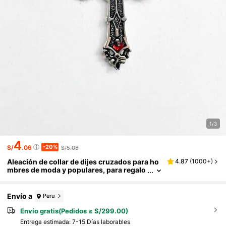
1/3
4
-20%
S/
.06
S/5.08
Aleación de collar de dijes cruzados para ho
4.87
(
1000+
)
mbres de moda y populares, para regalo
de joyería y para una apariencia elegante
Envío a
Peru
Envío gratis(Pedidos ≥ S/299.00)
Entrega estimada:
7-15 Días laborables