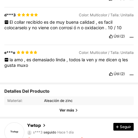
d***3
Color: Multicolor / Talla: Unitalla
El
collar
recibido
es
de
muy
buena
calidad
,
es
facil
colocarselo
y
no
viene
con
corrosi
ó
n
o
oxidacion
.
10
/
10
Útil
(2)
e***o
Color: Multicolor / Talla: Unitalla
la
amo
,
es
demasiado
linda
,
todos
la
ven
y
me
dicen
q
les
gusta
muxo
Útil
(2)
Detalles Del Producto
4.5K Seguidores
4.90
Material:
Aleación de zinc
4.5K Seguidores
4.90
Ver más
4.5K Seguidores
4.90
Ywtop
Seguir
s***3
seguido
Hace 1 día
4.5K Seguidores
4.90