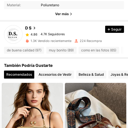
Material:
Poliuretano
4.7K Seguidores
4.86
Ver más
4.7K Seguidores
4.86
4.7K Seguidores
4.86
D S
Seguir
4.7K Seguidores
4.86
1.3K Vendido recientemente
224 Recompra
4.7K Seguidores
4.86
de buena calidad (97)
muy bonito (89)
como en las fotos (65)
bo
4.7K Seguidores
4.86
4.7K Seguidores
4.86
También Podría Gustarte
4.7K Seguidores
4.86
Recomendados
Accesorios de Vestir
Belleza & Salud
Joyas & Re
4.7K Seguidores
4.86
4.7K Seguidores
4.86