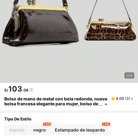
1/10
103
S/
.08
Bolso de mano de metal con bola redonda, nueva
4.00
(
3
)
bolsa francesa elegante para mujer, bolso de
noche de hombro 2025
Tipo De Estilo
9 left
3 left
marrón
negro
Estampado de leopardo