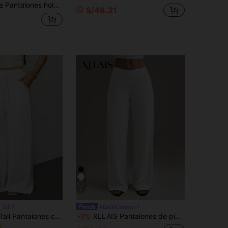
 para mujer, elegantes blancos y chic para vacaciones de verano, unicolor versátil para uso casual diario y playa
S/48.21
6
Tall
#EstiloCoreano
as para mujer con forro, adecuados para primavera y verano, anti-exposición, para mujeres altas
XLLAIS Pantalones de pierna recta de cintura alta para mujer, casual blanco de otoño/invierno y primavera, del trabajo al fin de semana
-7%
6