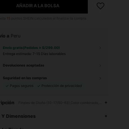
AÑADIR A LA BOLSA
asta
15
puntos SHEIN calculados al finalizar la compra.
ío a
Peru
Envío gratis(Pedidos ≥ S/299.00)
Entrega estimada:
7-15 Días laborables
Devoluciones aceptadas
Seguridad en las compras
Pagos seguros
Protección de privacidad
ipción
Finales de Otoño (10-17/50-63),Color combinado,Picnic de Primave
s Y Dimensiones