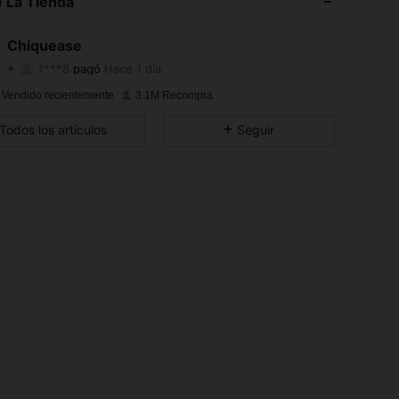
 La Tienda
4.91
6.3K
287K
Chiquease
4.91
6.3K
287K
f***8
pagó
Hace 1 día
4.91
6.3K
287K
 Vendido recientemente
3.1M Recompra
Todos los artículos
Seguir
4.91
6.3K
287K
4.91
6.3K
287K
4.91
6.3K
287K
4.91
6.3K
287K
4.91
6.3K
287K
4.91
6.3K
287K
4.91
6.3K
287K