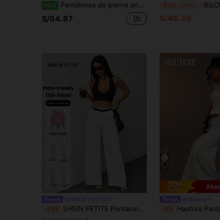
Pantalones de pierna ancha de tela tejida estilo casual para mujeres jóvenes influenciadoras HoloChill, con bolsillos, ajuste holgado sin estiramiento, cordón con ribete de encaje de color contrastante, nuevo lanzamiento casual de otoño 2026, pantalones de otoño para mujer, ropa de otoño/invierno para mujer, pantalones para fiestas de vacaciones para mujer, atuendo de otoño/invierno para mujer, pantalones elegantes para salidas para mujer, ropa de otoño, vuelta al colegio
BizChic Pantalones cortos sueltos con dobladi
NEW
-20%
¡Últimos 2 días
S/46.39
S/64.87
11
Ahor
SHEIN PETITE
Hauture
SHEIN PETITE Pantalones de traje de unicolor casuales y cómodos con cinturón para mujeres, versátiles, adecuados para la figura de manzana y de estatura baja
Hauture Pantalones largos de lino de pierna
-24%
-2%
Solo quedan 8