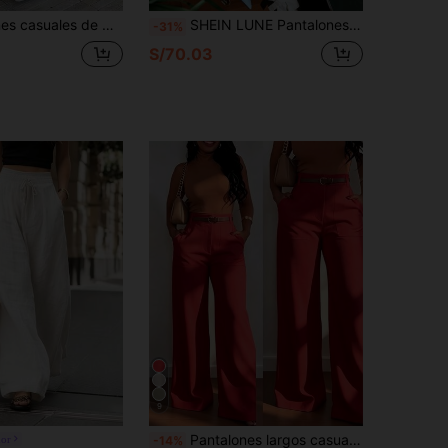
os con cintura elástica plisada, de ajuste holgado y cómodo, aptos para todas las estaciones, color blanco
SHEIN LUNE Pantalones casuales y elegantes de empresaria de cintura alta y longitud hasta el tobillo de lino
-31%
S/70.03
9
Pantalones largos casuales de cintura alta, pierna recta y ancha para mujer, con bolsillos, versátiles y de calidad, moda de otoño/invierno, color rojo
or
-14%