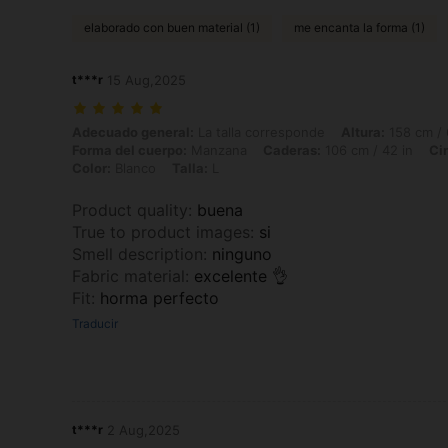
elaborado con buen material (1)
me encanta la forma (1)
t***r
15 Aug,2025
Adecuado general: La talla corresponde, Altura: 158 cm / 62 in, Peso:
Adecuado general:
La talla corresponde
Altura:
158 cm / 
Forma del cuerpo:
Manzana
Caderas:
106 cm / 42 in
Ci
Color:
Blanco
Talla:
L
Product quality
:
buena
True to product images
:
si
Smell description
:
ninguno
Fabric material
:
excelente 👌
Fit
:
horma perfecto
Traducir
t***r
2 Aug,2025