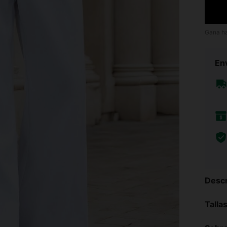
Gana h
Env
Descr
Talla