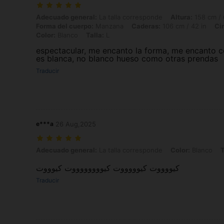
Adecuado general: La talla corresponde, Altura: 158 cm / 62 in, Peso:
Adecuado general:
La talla corresponde
Altura:
158 cm / 
Forma del cuerpo:
Manzana
Caderas:
106 cm / 42 in
Ci
Color:
Blanco
Talla:
L
espectacular, me encanto la forma, me encanto 
es blanca, no blanco hueso como otras prendas
Traducir
e***a
26 Aug,2025
Adecuado general: La talla corresponde, Color: Blanco, Talla: XL
Adecuado general:
La talla corresponde
Color:
Blanco
T
كيووووت كيوووووت كيووووووووت كيوووت
Traducir