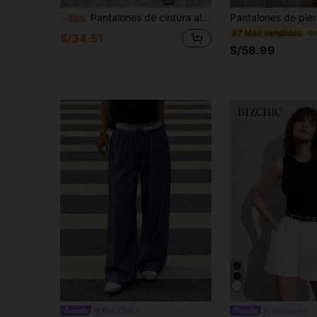
Pantalones de cintura alta y pierna ancha para mujer, pantalones de traje de corte holgado, pantalones largos blancos fluidos de corte ajustado (cinturón no incluido)
-40%
#7 Más vendidos
S/34.51
S/58.99
HoloChill
#LinoAmor