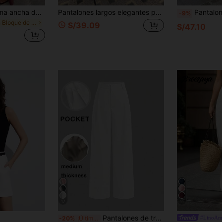
Pantalones de pierna ancha de unicolor para mujer, para todas las estaciones, casual, oficina, vuelta a la escuela, fiesta, pantalones largos de verano
Pantalones largos elegantes para mujer de primavera/verano, nuevos, holgados, rectos, transpirables y estilizadores, estilo versátil para vacaciones, esenciales para atuendos casuales y rela
Pantalones casuales de mujer de unicolor elegantes y liger
-9%
en Bloque de color Pantalones casuales de bloque
S/39.09
S/47.10
17
11
Pantalones de traje Vela Rue de diseño minimalista, ligeros, ligeramente transparentes, color azul marino sólido, cierre con cremallera, gancho y botón, pierna ancha y efecto adelgazante, moda para todas las estaciones, blanco
#LinoAm
-20%
¡Últimos 2 días