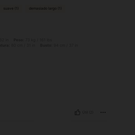
suave (1)
demasiado largo (1)
 73 kg / 161 lbs, Forma del cuerpo: Manzana, Caderas: 106 cm / 42 in, Cintura: 80 
62 in
Peso:
73 kg / 161 lbs
ntura:
80 cm / 31 in
Busto:
94 cm / 37 in
Útil (2)