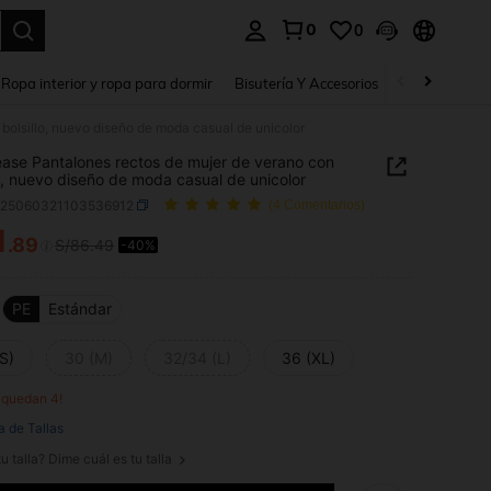
0
0
a. Press Enter to select.
Ropa interior y ropa para dormir
Bisutería Y Accesorios
Zapatos
H
bolsillo, nuevo diseño de moda casual de unicolor
ase Pantalones rectos de mujer de verano con
lo, nuevo diseño de moda casual de unicolor
z25060321103536912
(4 Comentarios)
1
.89
S/86.49
-40%
ICE AND AVAILABILITY
PE
Estándar
S)
30 (M)
32/34 (L)
36 (XL)
o quedan 4!
a de Tallas
u talla? Dime cuál es tu talla