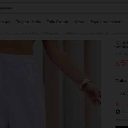
antalon
and down arrow keys to navigate search Búsqueda reciente and Busca y Encuentr
 mujer
Trajes de baño
Talla Grande
Niños
Ropa para hombre
er
Pantalones de Mujer
Chiquease Pantalones rectos de mujer de verano con 
/
/
Chique
bolsil
SKU: s
5
S/
PR
Talla
28 (
¡Sol
Guí
¿No es t