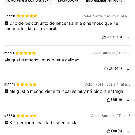
lo volveré a comprar
(57)
sexy
(500+)
impresionante
(100+)
5***0
Color: Verde Oscuro / Talla: L
Uno
de
los
conjunto
de
lencer
í
a
m
á
s
hermoso
que
he
comprado
,
la
tela
exquisita
Útil
(263)
l***0
Color: Burdeos / Talla: S
Me
gust
ó
mucho
,
muy
buena
calidad
Útil
(44)
m***i
Color: Rosa Fucsia / Talla: L
Me
gust
ó
mucho
viene
tal
cual
es
muy
r
á
pido
la
entrega
Útil
(6)
c***0
Color: Burdeos / Talla: S
S
ú
per
lindo
,
calidad
espectacular
Útil
(5)