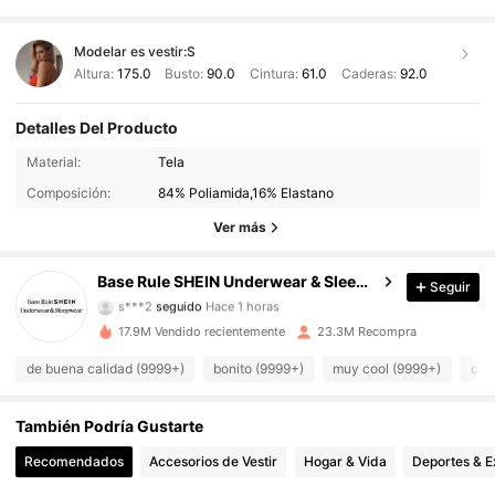
Modelar es vestir:
S
Altura:
175.0
Busto:
90.0
Cintura:
61.0
Caderas:
92.0
Detalles Del Producto
Material:
Tela
1.1M Seguidores
4.93
Composición:
84% Poliamida,16% Elastano
1.1M Seguidores
4.93
Ver más
1.1M Seguidores
4.93
Base Rule SHEIN Underwear & Sleepwear
Seguir
s***2
seguido
Hace 1 horas
1.1M Seguidores
4.93
17.9M Vendido recientemente
23.3M Recompra
de buena calidad (9999+)
bonito (9999+)
muy cool (9999+)
cóm
1.1M Seguidores
4.93
También Podría Gustarte
1.1M Seguidores
4.93
Recomendados
Accesorios de Vestir
Hogar & Vida
Deportes & E
1.1M Seguidores
4.93