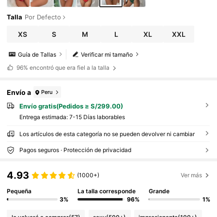
Talla
Por Defecto
XS
S
M
L
XL
XXL
Guía de Tallas
Verificar mi tamaño
96%
encontró que era fiel a la talla
Envío a
Peru
Envío gratis(Pedidos ≥ S/299.00)
Entrega estimada:
7-15 Días laborables
Los artículos de esta categoría no se pueden devolver ni cambiar
Pagos seguros · Protección de privacidad
4.93
(1000+)
Ver más
Pequeña
La talla corresponde
Grande
3%
96%
1%