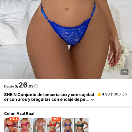
1/5
26
S/
.99
Desde
SHEIN Conjunto de lencería sexy con sujetad
4.93
(
1000+
)
or con aros y braguitas con encaje de pe
stañas
Color: Azul Real