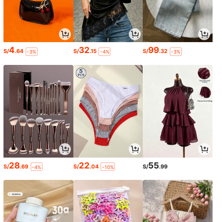
4
32
99
S/
.64
S/
.15
S/
.32
-3%
-4%
-3%
28
22
55
S/
.69
S/
.04
S/
.99
-4%
-10%