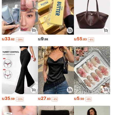
33
9
55
S/
.62
S/
.98
S/
.83
-39%
-8%
35
27
5
S/
.59
S/
.83
S/
.50
-20%
-4%
-8%