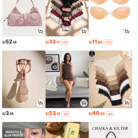
52
33
11
S/
.18
S/
.11
S/
.63
-8%
-15%
3
53
40
S/
.18
S/
.10
S/
.93
-6%
-8%