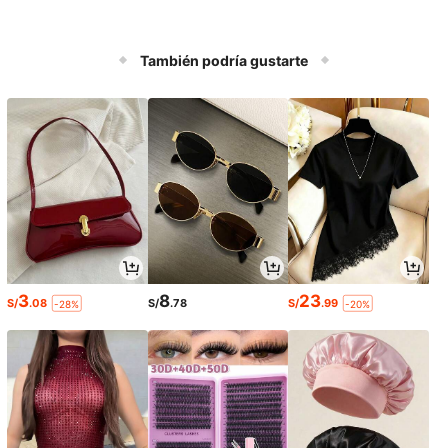
También podría gustarte
3
8
23
S/
.08
S/
.78
S/
.99
-28%
-20%