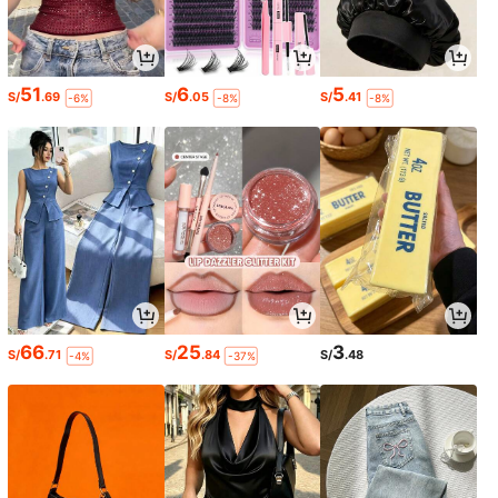
51
6
5
S/
.69
S/
.05
S/
.41
-6%
-8%
-8%
66
25
3
S/
.71
S/
.84
S/
.48
-4%
-37%