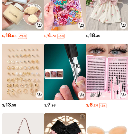
18
4
18
S/
.05
S/
.73
S/
.49
-28%
-3%
13
7
6
S/
.58
S/
.98
S/
.24
-8%