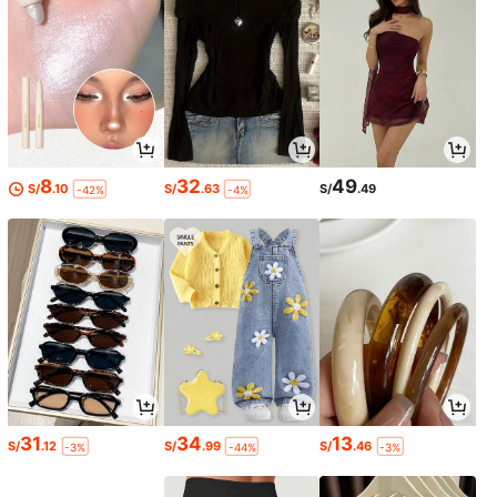
8
32
49
S/
.10
S/
.63
S/
.49
-42%
-4%
31
34
13
S/
.12
S/
.99
S/
.46
-3%
-44%
-3%