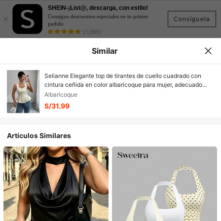
SHEIN-¡List@, descarga, con estilo!
×
Consigue descuentos especiales en tu primer
Consíguela
pedido
(5,000)
Similar
Selianne Elegante top de tirantes de cuello cuadrado con
cintura ceñida en color albaricoque para mujer, adecuado
para citas de San Valentín, fiestas, uso diario, reuniones
Albaricoque
familiares, casual, playa, versátil
S/31.99
Artículos Similares