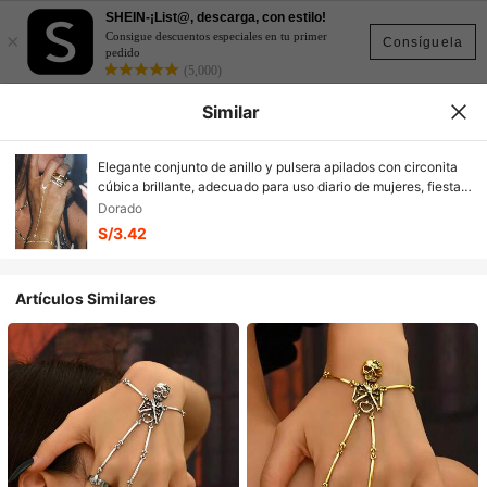
SHEIN-¡List@, descarga, con estilo!
×
Consigue descuentos especiales en tu primer
Consíguela
pedido
(5,000)
Similar
Elegante conjunto de anillo y pulsera apilados con circonita
cúbica brillante, adecuado para uso diario de mujeres, fiestas
nocturnas y reuniones
Dorado
S/3.42
Artículos Similares