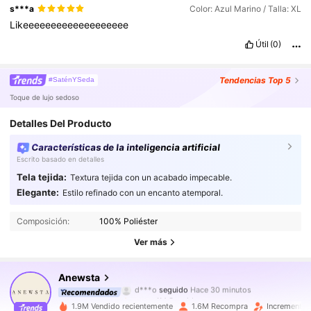
s***a
Color: Azul Marino / Talla: XL
Likeeeeeeeeeeeeeeeeeee
Útil
(0)
Tendencias
Top 5
#SaténYSeda
Toque de lujo sedoso
Detalles Del Producto
Características de la inteligencia artificial
Escrito basado en detalles
Tela tejida:
Textura tejida con un acabado impecable.
4M Seguidores
4.89
Elegante:
Estilo refinado con un encanto atemporal.
Composición:
100% Poliéster
4M Seguidores
4.89
Ver más
4M Seguidores
4.89
Anewsta
4M Seguidores
4.89
1.9M Vendido recientemente
1.6M Recompra
Incremento 