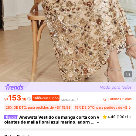
1/8
153
-48%
con cupón
¡Últimos 2 días
S/
.18
S/295.49
28% DE DTO. para pedidos de +S/115.58
15% DE DTO. para pedidos de +S/118.
Anewsta Vestido de manga corta con v
4.49
(
100+
)
olantes de malla floral azul marino, adorn
ado con lentejuelas, adecuado para fiesta
s, citas, ropa de resort, atuendos de primaver