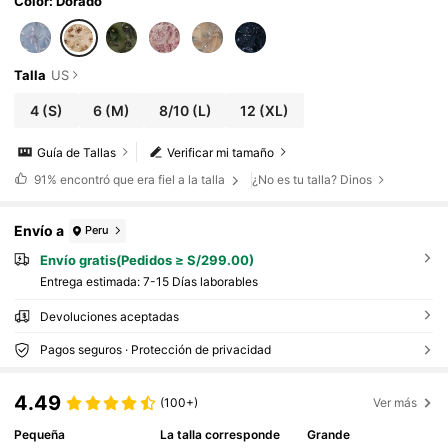
a/verano
Color: Dorado
Talla
US
4
(S)
6
(M)
8/10
(L)
12
(XL)
Guía de Tallas
Verificar mi tamaño
91%
encontró que era fiel a la talla
¿No es tu talla? Dinos
Envío a
Peru
Envío gratis(Pedidos ≥ S/299.00)
Entrega estimada:
7-15 Días laborables
Devoluciones aceptadas
Pagos seguros · Protección de privacidad
4.49
(100+)
Ver más
Pequeña
La talla corresponde
Grande