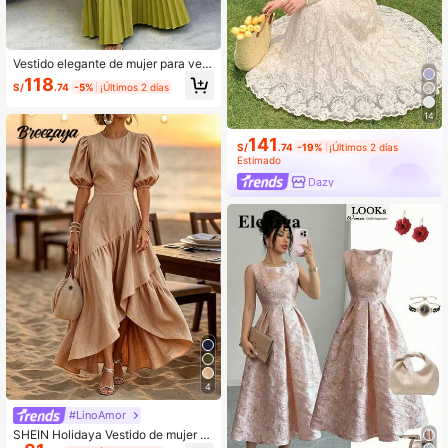
Vestido elegante de mujer para vera
no/otoño con pliegues, amarillo oto
118
S/
.74
-5%
¡Últimos 2 días
ñal sólido, manga corta de pétalo c
on bolsillos, adecuado para vacacio
14
nes, fiestas, invitada de boda, salid
as
141
S/
.74
-19%
¡Últimos 2 días
Estimado
Dazy
4
#LinoAmor
SHEIN Holidaya Vestido de mujer n