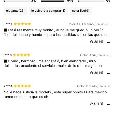
4%
91%
5%
elegante
(25)
lo volveré a comprar
(1)
color liso
(9)
L***a
Color: Azul Marino / Talla: XXL
Est
á
realmente
muy
bonito
,
aunque
me
qued
ó
un
pel
í
n
flojo
del
oecho
y
hombros
pero
las
medidas
s
í
son
las
que
dice
Útil
(4)
l***6
Color: Azul / Talla: XL
Divino
,
hermoso
,
me
encant
ó,
bien
elaborado
,
muy
delicado
,
excelente
el
servicio
,
mejor
de
lo
que
imaginaba
Útil
(4)
a***4
Color: Dorado / Talla: M
No
le
hace
justicia
la
modelo
,
esta
super
bonito
!
Para
mexico
tomar
en
cuenta
que
es
ch
Útil
(1)