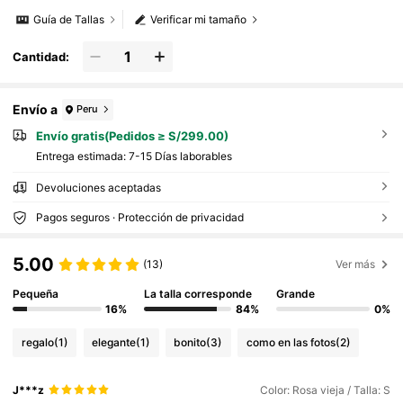
Guía de Tallas
Verificar mi tamaño
Cantidad:
Envío a
Peru
Envío gratis(Pedidos ≥ S/299.00)
Entrega estimada:
7-15 Días laborables
Devoluciones aceptadas
Pagos seguros · Protección de privacidad
5.00
(13)
Ver más
Pequeña
La talla corresponde
Grande
16%
84%
0%
regalo
(1)
elegante
(1)
bonito
(3)
como en las fotos
(2)
J***z
Color: Rosa vieja / Talla: S