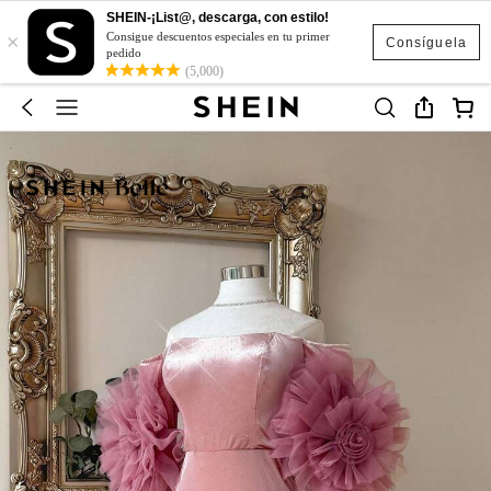
SHEIN-¡List@, descarga, con estilo!
×
Consigue descuentos especiales en tu primer
Consíguela
pedido
(5,000)