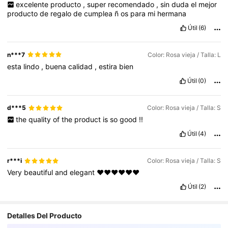
excelente
producto
,
super
recomendado
,
sin
duda
el
mejor
producto
de
regalo
de
cumplea
ñ
os
para
mi
hermana
Útil
(6)
n***7
Color: Rosa vieja / Talla: L
esta
lindo
,
buena
calidad
,
estira
bien
Útil
(0)
d***5
Color: Rosa vieja / Talla: S
the
quality
of
the
product
is
so
good
!!
Útil
(4)
r***i
Color: Rosa vieja / Talla: S
Very
beautiful
and
elegant
❤️❤️❤️❤️❤️❤️
Útil
(2)
Detalles Del Producto