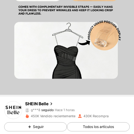
469K Seguidores
4.93
469K Seguidores
4.93
469K Seguidores
4.93
SHEIN Belle
g***8
seguido
Hace 1 horas
469K Seguidores
4.93
450K Vendido recientemente
430K Recompra
469K Seguidores
4.93
Seguir
Todos los artículos