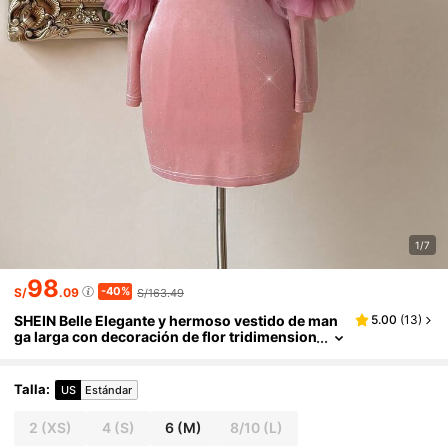
1/7
98
-40%
S/
.09
S/163.49
SHEIN Belle Elegante y hermoso vestido de man
5.00
(
13
)
ga larga con decoración de flor tridimension
al personalizada, cubierta de cadera, con ho
mbro descubierto y capas de malla exagerada c
on brillantes rosas en estilo loto, adecuado para
Talla
:
US
Estándar
fiesta de gala, fiesta de compromiso, cóctel, gra
duación, cena y baile de promoción
2
(XS)
4
(S)
6
(M)
8/10
(L)