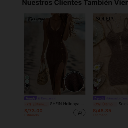
Nuestros Clientes También Vie
7
Breezaya
#AtuendosCasua
SHEIN Holidaya Nuevo Vestido Elegante para Mujer Vestidos de Playa Elegantes Vestido de Fiesta Elegante Vestido Elegante para Mujer Vestido Midi Ajustado de Punto Acanalado Verde Menta – Escote en V Profundo, Tirantes Finos, Pechera con Botones Dorados, Abertura Lateral Alta, Silueta Ajustada, Encanto Femenino Elegante & Estilo Moderno y Chic
Soleia Vestido de punto ajustado con tirantes de espagueti y diseñ
-7%
¡Últimos 3 días
-7%
¡Últimos 3 días
S/73.00
S/48.35
Estimado
Estimado