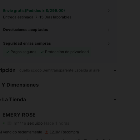
Envío gratis(Pedidos ≥ S/299.00)
Entrega estimada:
7-15 Días laborables
Devoluciones aceptadas
Seguridad en las compras
Pagos seguros
Protección de privacidad
ipción
cuello scoop,Semitransparente,Espalda al aire
4.86
17K
1.8M
s Y Dimensiones
4.86
17K
1.8M
 La Tienda
4.86
17K
1.8M
EMERY ROSE
m***a
seguido
Hace 1 horas
4.86
17K
1.8M
Calificación
Artículos
Seguidores
M Vendido recientemente
12.3M Recompra
4.86
17K
1.8M