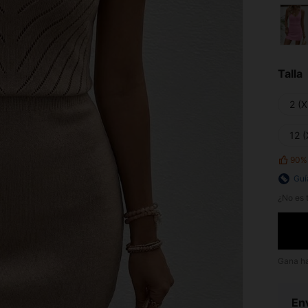
Talla
2 (X
12 (
90%
Guí
¿No es t
Gana h
Env