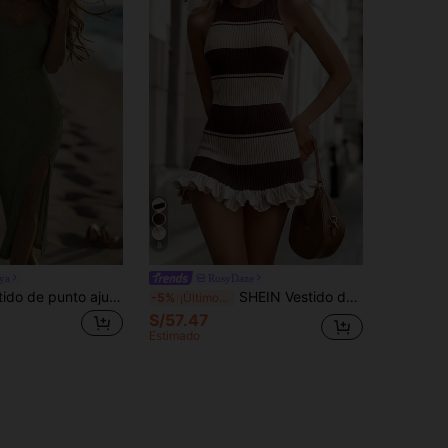
8
ya
RosyDaze
Breezaya Vestido de punto ajustado con abertura lateral en el bajo, de unicolor, para mujer
SHEIN Vestido de punto de estilo marinero de color contrastante negro y blanco acanalado para el verano, vestido acampanado sin mangas de punto acanalado con volante en el bajo, vestido casual de oficina para mujer
-5%
¡Últimos 3 días
S/57.47
Estimado