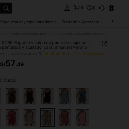
0
0
a. Press Enter to select.
Ropa interior y ropa para dormir
Bisutería Y Accesorios
Zapatos
H
EMERY ROSE Elegante vestido de punto de mujer con textura perforada y ajustado, para primavera/verano
ROSE Elegante vestido de punto de mujer con
a perforada y ajustado, para primavera/verano
z251125422232421040
(100+ Comentarios)
57
S/
.49
ICE AND AVAILABILITY
:
Caqui