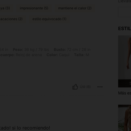
aya (3)
impresionante (5)
mantiene el calor (2)
vacaciones (2)
estilo equivocado (1)
ESTI
 36 kg / 79 lbs, Busto: 72 cm / 28 in, Cintura: 93 cm / 37 in, Caderas: 80 cm / 31 
54 in
Peso:
36 kg / 79 lbs
Busto:
72 cm / 28 in
 cuerpo:
Reloj de arena
Color:
Caqui
Talla:
M
5
Útil (6)
Más es
ado! si lo recomiendo!