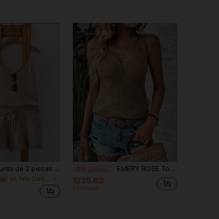
GlowEve Conjunto de 2 piezas informal de top de camisola de unicolor y shorts con cordón en la cintura de punto para mujer
EMERY ROSE Top unicolor de punto de malla
-5%
¡Últimos 3 días
en Tela Conjuntos de suéter para mujer
S/35.62
os
Estimado