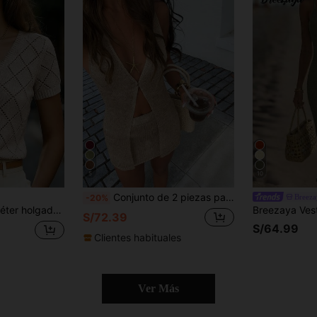
5
10
Conjunto de 2 piezas para mujer elegante de playa y cita romántica, top sin mangas ajustado & falda ceñida de punto con botones brillantes, para fiesta, reunión, uso diario
Breeza
-20%
te hueco y punto de cable en color albaricoque para mujer, primavera/verano
S/72.39
S/64.99
Clientes habituales
Ver Más