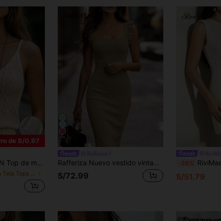
18
ro de S/0.97
Rafferiza
RiviM
o en V sin mangas, ajuste ceñido, capas de diamantes, estilo bohemio para verano, vacaciones, elegante casual, para ir al trabajo, playa y días festivos
Rafferiza Nuevo vestido vintage romántico de vacaciones, estilo europeo y americano, diseño de alta gama con cuello cuadrado, espalda descubierta, sexy, bombshell, suave beige de punto ajustado de longitud media con volante delicado en el bajo, sin mangas, uso casual; Vestido de punto de unicolor minimalista personalizado de cintura alta, ajustado, para fiesta y cóctel para mujeres
RiviMae Vestido de verano casual de cuello redondo sin mangas con bordado floral 3D, vestido de mu
-26%
en Tela Tops diarios respetuosos con la piel
S/72.99
S/51.79