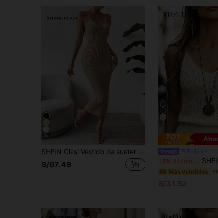
4
12
Ahor
SHEIN Clasi Vestido de suéter tejido sin mangas para mujer, de moda y ajustado en unicolor simple
Trelyra
SHEIN Top de mujer retro color albaricoque con punto de cable, cuell
-3%
¡Últimos 3 días
S/67.49
#6 Más vendidos
S/31.52