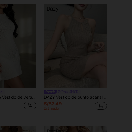
ae
Dazy SPICE
jer de verano, vestido elegante de mujer, vestido de festival, vestido de cumpleaños, vestido de baile, vestido de salida, vestido casual, conjunto de vacaciones de mujer, vestido corto de punto sin mangas, vestido de mujer
DAZY Vestido de punto acanalado de unicolor y escote halter para mujer, de verano
S/57.49
Estimado