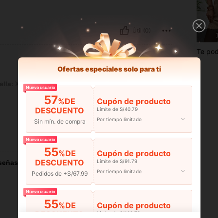
Útil (0)
1
Te pod
Ofertas especiales solo para ti
alla:
XL
Nuevo usuario
57
%DE
Cupón de producto
DESCUENTO
Límite de S/40.79
Por tiempo limitado
Sin mín. de compra
Útil (5)
Nuevo usuario
55
%DE
Cupón de producto
DESCUENTO
Límite de S/91.79
señas
Por tiempo limitado
Pedidos de +S/67.99
Nuevo usuario
55
%DE
Cupón de producto
DESCUENTO
Límite de S/108.78