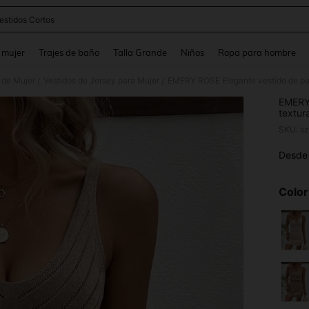
estidos Cortos
and down arrow keys to navigate search Búsqueda reciente and Busca y Encuentr
 mujer
Trajes de baño
Talla Grande
Niños
Ropa para hombre
 de Mujer
Vestidos de Jersey para Mujer
/
/
EMERY 
textur
SKU: s
Desde
PR
Color