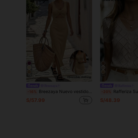
13
15
Breezaya
Rafferiza
Breezaya Nuevo vestido de punto midi de verano con tirantes finos, estilo europeo y americano, azul claro con costillas verticales, sin mangas, ajustado, diseño hueco con giro en la espalda, con un toque elegante francés, adecuado para citas, ir al trabajo, vacaciones y ocasiones formales
Rafferiza Suéter holgado de punto con cuello en V, manga corta, diseño de diaman
-16%
-20%
S/57.99
S/48.39