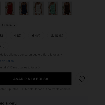
US Talla
S)
4 (S)
6 (M)
8/10 (L)
XL)
de los clientes pensaron que era fiel a la talla.
a de Tallas
u talla? Dime cuál es tu talla
AÑADIR A LA BOLSA
asta
16
puntos SHEIN calculados al finalizar la compra.
ío a
Peru