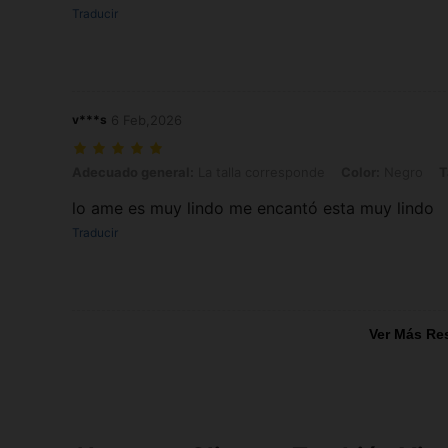
Traducir
v***s
6 Feb,2026
Adecuado general: La talla corresponde, Color: Negro, Talla: XL
Adecuado general:
La talla corresponde
Color:
Negro
T
lo ame es muy lindo me encantó esta muy lindo
Traducir
Ver Más Re