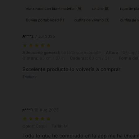
elaborado con buen material (9)
sin olor (8)
ropa de pl
Buena portabilidad (1)
outfits de verano (3)
outfits de 
A***z
7 Jul,2025
Adecuado general: La talla corresponde, Altura: 137 cm / 54 in, Peso:
Adecuado general:
La talla corresponde
Altura:
137 cm / 
Cintura:
93 cm / 37 in
Caderas:
80 cm / 31 in
Forma del
Excelente producto lo volvería a comprar
Traducir
o***1
18 Aug,2025
Color: Caqui, Talla: M
Color:
Caqui
Talla:
M
Todo lo que he comprado en la app me ha encant