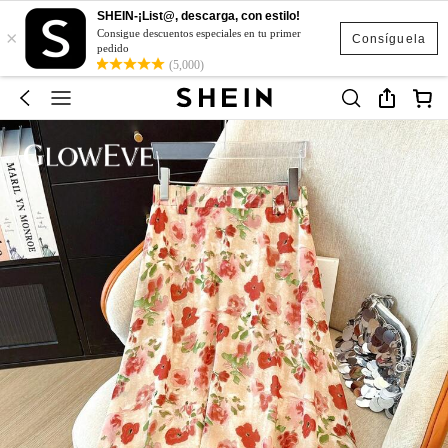
SHEIN-¡List@, descarga, con estilo!
×
Consigue descuentos especiales en tu primer
Consíguela
pedido
(5,000)