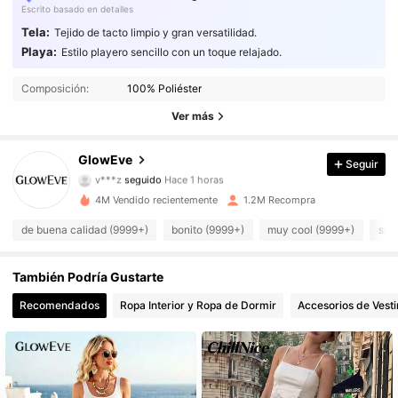
Escrito basado en detalles
Tela:
Tejido de tacto limpio y gran versatilidad.
Playa:
Estilo playero sencillo con un toque relajado.
822K Seguidores
4.77
Composición:
100% Poliéster
822K Seguidores
4.77
Ver más
822K Seguidores
4.77
GlowEve
Seguir
v***z
seguido
Hace 1 horas
822K Seguidores
4.77
4M Vendido recientemente
1.2M Recompra
822K Seguidores
4.77
de buena calidad (9999+)
bonito (9999+)
muy cool (9999+)
sua
822K Seguidores
4.77
También Podría Gustarte
Recomendados
Ropa Interior y Ropa de Dormir
Accesorios de Vesti
822K Seguidores
4.77
822K Seguidores
4.77
822K Seguidores
4.77