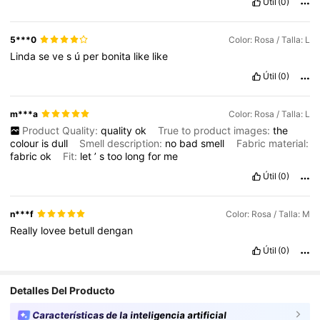
Útil
(0)
5***0
Color: Rosa / Talla: L
Linda
se
ve
s
ú
per
bonita
like
like
Útil
(0)
m***a
Color: Rosa / Talla: L
Product Quality:
quality
ok
True to product images:
the
colour
is
dull
Smell description:
no
bad
smell
Fabric material:
fabric
ok
Fit:
let
’
s
too
long
for
me
Útil
(0)
n***f
Color: Rosa / Talla: M
Really
lovee
betull
dengan
Útil
(0)
Detalles Del Producto
Características de la inteligencia artificial