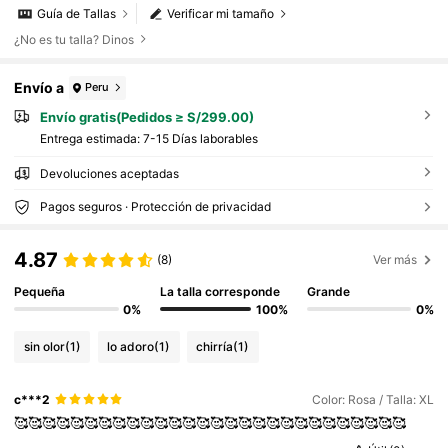
Guía de Tallas
Verificar mi tamaño
¿No es tu talla? Dinos
Envío a
Peru
Envío gratis(Pedidos ≥ S/299.00)
Entrega estimada:
7-15 Días laborables
Devoluciones aceptadas
Pagos seguros · Protección de privacidad
4.87
(8)
Ver más
Pequeña
La talla corresponde
Grande
0%
100%
0%
sin olor
(1)
lo adoro
(1)
chirría
(1)
c***2
Color: Rosa / Talla: XL
🥰🥰🥰🥰🥰🥰🥰🥰🥰🥰🥰🥰🥰🥰🥰🥰🥰🥰🥰🥰🥰🥰🥰🥰🥰🥰🥰🥰