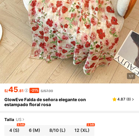
1/7
45
-21%
S/
.81
S/57.99
GlowEve Falda de señora elegante con
4.87
(
8
)
estampado floral rosa
Talla
US
6 left
1 left
4
(S)
6
(M)
8/10
(L)
12
(XL)