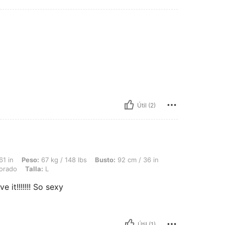
Útil (2)
 67 kg / 148 lbs, Busto: 92 cm / 36 in, Cintura: 76 cm / 30 in, Caderas: 100 cm / 3
61 in
Peso:
67 kg / 148 lbs
Busto:
92 cm / 36 in
rado
Talla:
L
it!!!!!!! So sexy
Útil (1)