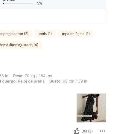
5%
impresionante (2)
tenis (1)
ropa de fiesta (1)
demasiado ajustado (4)
 70 kg / 154 lbs, Caderas: 109 cm / 43 in, Cintura: 79 cm / 31 in, Forma del cuerp
68 in
Peso:
70 kg / 154 lbs
l cuerpo:
Reloj de arena
Busto:
98 cm / 39 in
Útil (3)