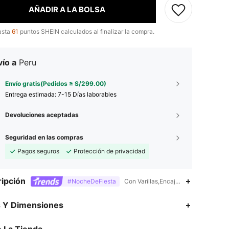
AÑADIR A LA BOLSA
asta
61
puntos SHEIN calculados al finalizar la compra.
ío a
Peru
Envío gratis(Pedidos ≥ S/299.00)
Entrega estimada:
7-15 Días laborables
Devoluciones aceptadas
Seguridad en las compras
Pagos seguros
Protección de privacidad
ipción
#NocheDeFiesta
Con Varillas,Encaje en contraste,Botó
4.85
3.1K
670K
s Y Dimensiones
4.85
3.1K
670K