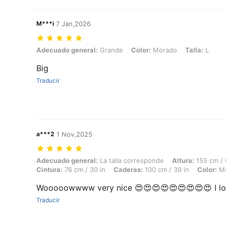
M***i
7 Jan,2026
Adecuado general: Grande, Color: Morado, Talla: L
Adecuado general:
Grande
Color:
Morado
Talla:
L
Big
Traducir
a***2
1 Nov,2025
Adecuado general: La talla corresponde, Altura: 155 cm / 61 in, Peso:
Adecuado general:
La talla corresponde
Altura:
155 cm / 
Cintura:
76 cm / 30 in
Caderas:
100 cm / 39 in
Color:
Mo
Wooooowwww very nice 😍😍😍😍😍😍😍😍😍 I love 
Traducir