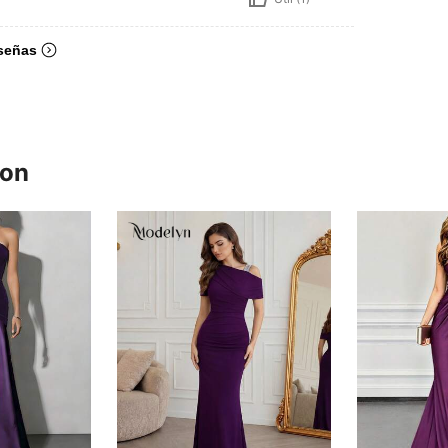
señas
ron