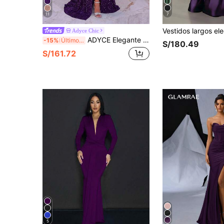
11
7
Adyce Chic
ADYCE Elegante vestido largo con lentejuelas, hombros descubiertos, estructura de espina de pescado, cintura alta, volantes, lazo y abertura, adecuado para baile de graduación, regreso a casa, invitada de boda, cena formal
-15%
Último día
S/180.49
S/161.72
5