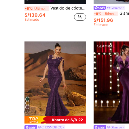
Vestido de cóctel para mujer de unicolor con escote en V profundo, diseño retorcido y manga larga para boda, primavera, fiesta y otoño
Glamrae
-5%
¡Últimos 2 días
Glamrae Vestido formal largo con abertura de
-9%
¡Últimos 2 días
S/139.64
Estimado
S/151.96
Estimado
9
Ahorro de S/8.22
CHOSMO&CX
Glamrae