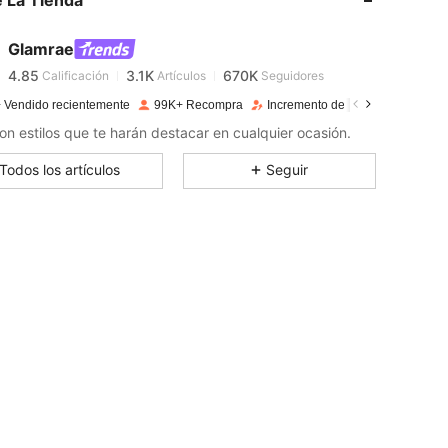
 La Tienda
4.85
3.1K
670K
Glamrae
4.85
3.1K
670K
Calificación
Artículos
Seguidores
 Vendido recientemente
99K+ Recompra
Incremento de seguidores de 24
4.85
3.1K
670K
 con estilos que te harán destacar en cualquier ocasión.
4.85
3.1K
670K
Todos los artículos
Seguir
4.85
3.1K
670K
4.85
3.1K
670K
4.85
3.1K
670K
4.85
3.1K
670K