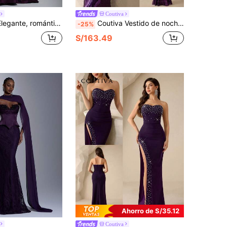
Coutiva
ástica, falda de cola de pez, con cola, espalda descubierta, de moda, influencer, festival, vacaciones, fiesta de cumpleaños, evento de boda, vestido de gala formal
Coutiva Vestido de noche formal de mujer con tirantes de espagueti con cuentas (muy enjoyado)
-25%
S/163.49
Ahorro de S/35.12
Coutiva