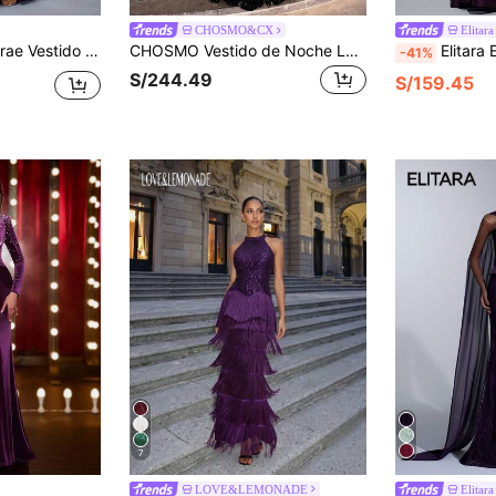
CHOSMO&CX
Elitara
 cola de pez, decoración de copa de sujetador, escote sin tirantes y silueta ajustada glamorosa y sexy
CHOSMO Vestido de Noche Largo Elegante de Cintura Alta Ajustado para Mujer en Color Naranja, Atuendo de Cumpleaños con Lentejuelas Vestido Maxi para Boda y Fiesta
Elitara Elegante, romántico, sexy, de moda, morado oscuro, tela de satén el
-41%
S/244.49
S/159.45
7
LOVE&LEMONADE
Elitara