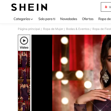
V
Use up 
Categorías
Solo para ti
Novedades
Ofertas
Ropa de
Página principal
Ropa de Mujer
Bodas & Eventos
Ropa de Fies
/
/
/
Video