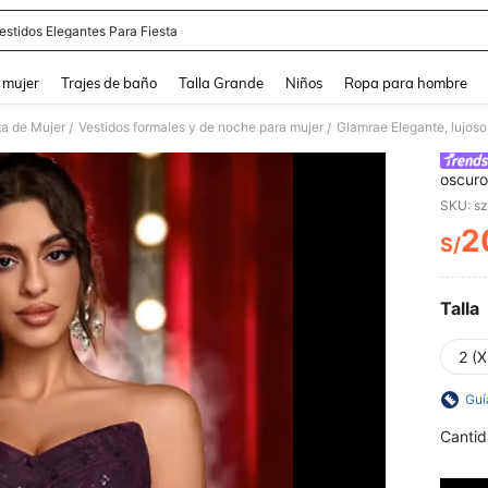
estidos Elegantes Para Fiesta
and down arrow keys to navigate search Búsqueda reciente and Busca y Encuentr
 mujer
Trajes de baño
Talla Grande
Niños
Ropa para hombre
ta de Mujer
Vestidos formales y de noche para mujer
/
/
oscuro
de enc
SKU: s
busto 
2
boda, 
S/
PR
celebr
Talla
2 (X
Guí
Cantid