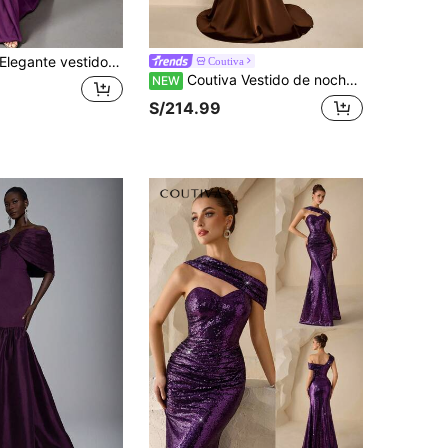
egante vestido largo sin mangas para mujer con cuello en V, color púrpura liso, sexy, para verano, casual, para salir, vacaciones, fiesta, invitada de boda, otoño
Coutiva
Coutiva Vestido de noche formal para mujer con apliques florales, plisado, bajo de cola de pez y cuello halter (estilo con adornos pesados)
NEW
S/214.99