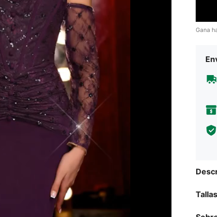
Gana h
Env
Descr
Talla