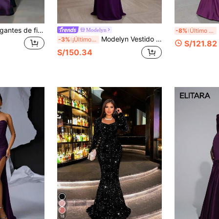
Vestidos largos elegantes de fiesta de verano para mujer, color liso, sin mangas, atuendos de festival, top de terciopelo, bajo en línea A, vestido de invitada de boda, vestido de gala de noche, otoño
El
Modelyn
-8%
Último día
Modelyn Vestido de noche formal de manga corta con cintura ajustada y cuentas de perlas rojas para mujer. Vestido de gala sirena asimétrico con tirantes de strass morados. Vestido de noche modesto de un solo hombro con drapeado. Vestido de noche de lujo con cintura fruncida y strass. Atuendo modesto para fiesta de gala de primavera. Atuendo modesto para invitado de boda de primavera. Vestido maxi elegante de color ciruela con estética modesta y glamurosa.
-3%
¡Últimos 2 días
S/121.82
S/150.34
18