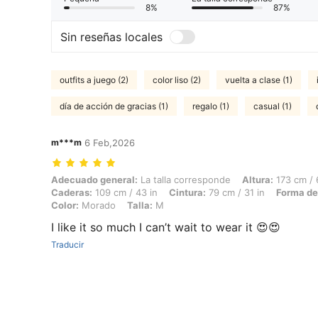
8%
87%
Sin reseñas locales
outfits a juego (2)
color liso (2)
vuelta a clase (1)
día de acción de gracias (1)
regalo (1)
casual (1)
m***m
6 Feb,2026
Adecuado general: La talla corresponde, Altura: 173 cm / 68 in, Peso:
Adecuado general:
La talla corresponde
Altura:
173 cm / 
Caderas:
109 cm / 43 in
Cintura:
79 cm / 31 in
Forma de
Color:
Morado
Talla:
M
I like it so much I can’t wait to wear it 😍😍
Traducir