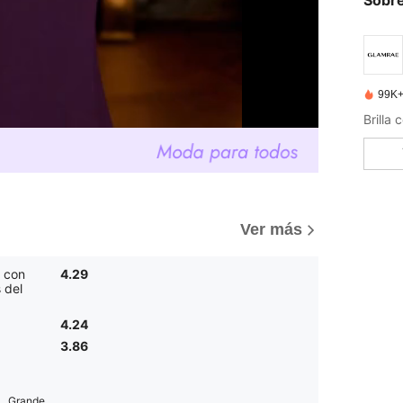
Sobre
99K+
Brilla
Ver más
 con
4.29
 del
4.24
3.86
Grande