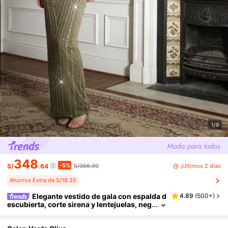
1/9
348
-5%
¡Últimos 2 días
S/
.64
S/366.99
Ahorros Extra de S/18.35
Elegante vestido de gala con espalda d
4.89
(
500+
)
escubierta, corte sirena y lentejuelas, neg
ro, vestido formal de noche para invitada
de boda, adecuado para cena de gala, fiesta, p