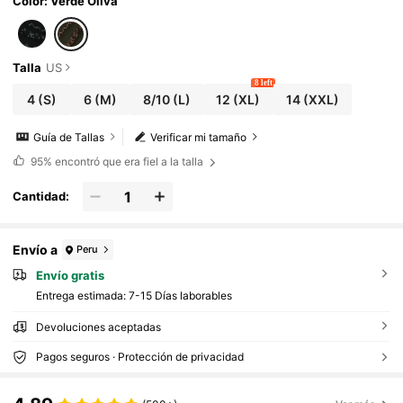
rimavera y otoño
Color: Verde Oliva
Talla
US
8 left
4
(S)
6
(M)
8/10
(L)
12
(XL)
14
(XXL)
Guía de Tallas
Verificar mi tamaño
95%
encontró que era fiel a la talla
Cantidad:
Envío a
Peru
Envío gratis
Entrega estimada:
7-15 Días laborables
Devoluciones aceptadas
Pagos seguros · Protección de privacidad