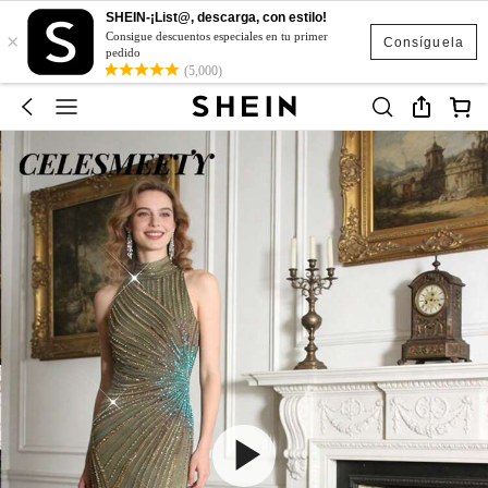
SHEIN-¡List@, descarga, con estilo!
×
Consigue descuentos especiales en tu primer
Consíguela
pedido
(5,000)