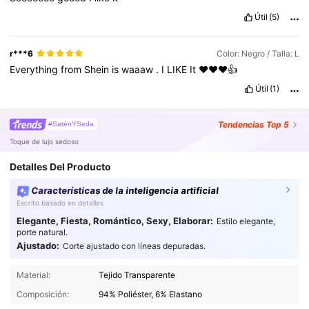
Útil
(5)
r***6
Color: Negro / Talla: L
Everything
from
Shein
is
waaaw
.
I
LIKE
It
❤️❤️❤️👍
Útil
(1)
Tendencias
Top 5
#SaténYSeda
Toque de lujo sedoso
Detalles Del Producto
Características de la inteligencia artificial
Escrito basado en detalles
Elegante, Fiesta, Romántico, Sexy, Elaborar:
Estilo elegante,
porte natural.
Ajustado:
Corte ajustado con líneas depuradas.
Material:
Tejido Transparente
Composición:
94% Poliéster, 6% Elastano