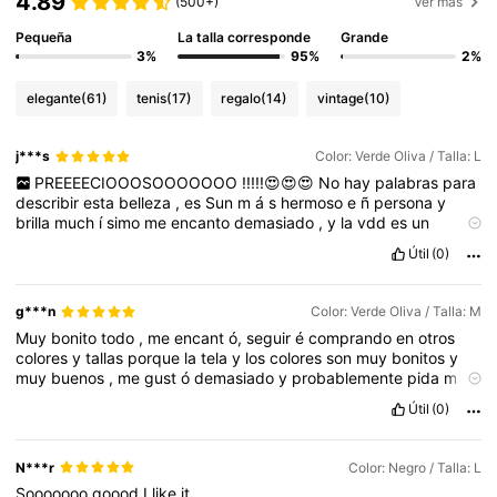
4.89
(500+)
Ver más
Pequeña
La talla corresponde
Grande
3%
95%
2%
elegante
(61)
tenis
(17)
regalo
(14)
vintage
(10)
j***s
Color: Verde Oliva / Talla: L
PREEEECIOOOSOOOOOOO
!!!!!😍😍😍
No
hay
palabras
para
describir
esta
belleza
,
es
Sun
m
á
s
hermoso
e
ñ
persona
y
brilla
much
í
simo
me
encanto
demasiado
,
y
la
vdd
es
un
vestido
muy
elegante
y
fuera
de
lo
com
ú
n
🥰🥰🥰
Resalta
Útil
(0)
much
í
simo
el
cuerpo
te
hace
una
cintura
peque
ñ
a
🥰🥰
Me
fascino
🩷
g***n
Color: Verde Oliva / Talla: M
Muy
bonito
todo
,
me
encant
ó,
seguir
é
comprando
en
otros
colores
y
tallas
porque
la
tela
y
los
colores
son
muy
bonitos
y
muy
buenos
,
me
gust
ó
demasiado
y
probablemente
pida
m
á
s
Útil
(0)
N***r
Color: Negro / Talla: L
Sooooooo
goood
I
like
it