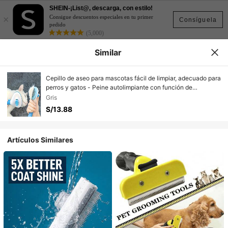
SHEIN-¡List@, descarga, con estilo!
×
Consigue descuentos especiales en tu primer
Consíguela
pedido
(5,000)
Similar
Cepillo de aseo para mascotas fácil de limpiar, adecuado para
perros y gatos - Peine autolimpiante con función de
eliminación de pelo con un solo clic, mango de plástico
Gris
cómodo, diseño ergonómico, adecuado para eliminar el pelo
S/13.88
de perro y aseo, accesorios de aseo para perros,
herramientas de aseo para mascotas, accesorios modernos
para mascotas, productos para mascotas duraderos
Artículos Similares