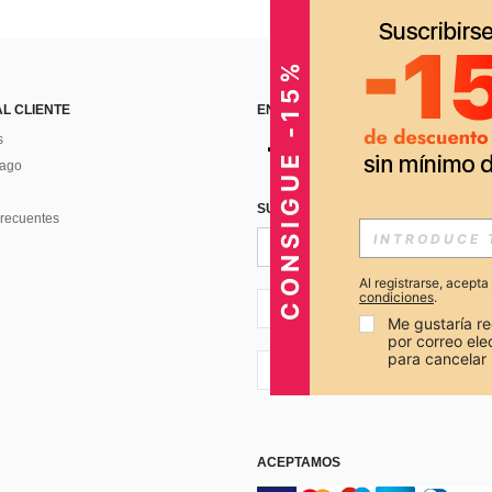
CONSIGUE -15%
AL CLIENTE
ENCUÉNTRANOS EN
s
Pago
SUSCRÍBETE PARA RECIBIR OFERTA
recuentes
Al registrarse, acept
condiciones
.
PE + 51
Me gustaría re
por correo el
para cancelar 
PE + 51
ACEPTAMOS