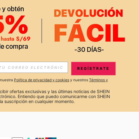
APP
S EXCLUSIVAS, PROMOCIONES Y NOTICIAS DE SHEIN
REGÍSTRATE
Suscribir
a nuestra
Política de privacidad y cookies
y nuestros
Términos y
Suscribirte
cibir ofertas exclusivas y las últimas noticias de SHEIN 
ectrónico. Entiendo que puedo comunicarme con SHEIN 
la suscripción en cualquier momento.
Suscribir