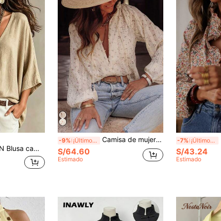
Camisa de mujer nueva de otoño EARO, diseño de cuello en V con estampado floral, blusa holgada de manga larga casual para vacaciones de primavera
B
-9%
¡Últimos 3 días
-7%
¡Últimos 3 días
 lino holgada cómoda casual simple para mujer
S/64.60
S/43.24
Estimado
Estimado