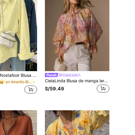
ostaNoir Blusa holgada de manga larga y unicolor versátil para uso casual de mujer
CielaLinda
CielaLinda Blusa de manga larga con estampado floral para mujer, camisa elegante y fluida, top casual femenino
en Amarillo Blusas suaves para la oficina
os
S/59.49