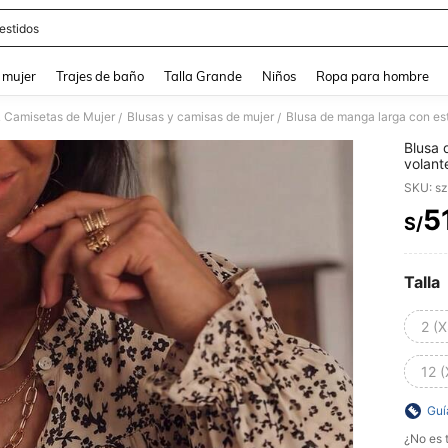
estidos
and down arrow keys to navigate search Búsqueda reciente and Busca y Encuentr
 mujer
Trajes de baño
Talla Grande
Niños
Ropa para hombre
& Camisetas de Mujer
Blusas y camisas de mujer
/
/
Blusa 
volant
versát
SKU: s
5
S/
PR
Talla
2 (X
12 (
Guí
¿No es t