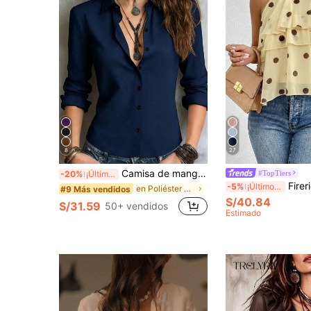
8
27
Camisa de manga larga de unicolor para mujer, con diseño de cuello para mostrar un aspecto profesional y capaz, hecha de tela cómoda.
#TopTiers
-20%
¡Últimos 3 días
Firerie Blusa de gasa con cuello halter y vo
-5%
¡Últimos 3 días
en Poliéster Blusas De Mujer
#9 Más vendidos
S/40.84
S/31.59
50+ vendidos
Estimado