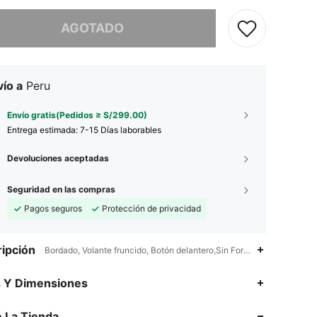
imos, este producto está agotado.
AGOTADO
ío a
Peru
Envío gratis(Pedidos ≥ S/299.00)
Entrega estimada:
7-15 Días laborables
Devoluciones aceptadas
Seguridad en las compras
Pagos seguros
Protección de privacidad
ipción
Bordado, Volante fruncido, Botón delantero,Sin Forro,Estampado Ra
4.86
258
57K
s Y Dimensiones
4.86
258
57K
 La Tienda