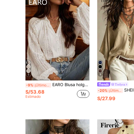
5
4
EARO Blusa holgada de mujer con cuello en V semitransparente y manga larga con diseño calado, de estilo francés y de un solo abotonadura, elegante y versátil para primavera/verano, color blanco
Trelyra
-9%
¡Últimos 3 días
SHEIN Blusa camisa de
-20%
¡Últimos 3 días
S/53.68
Estimado
S/27.99