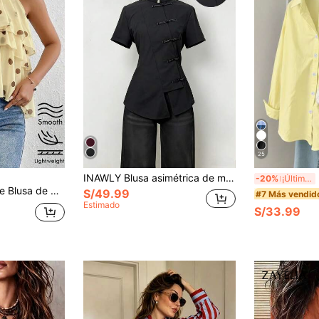
25
INAWLY Blusa asimétrica de mujer con botones y cuello Mao de estilo chino retro de unicolor
N
-20%
¡Últimos 3 días
lantes, ideal para vacaciones en la playa, vacaciones de verano, estilo tropical, ropa de resort
S/49.99
#7 Más vendid
Estimado
S/33.99