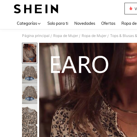
V
Use up 
Categorías
Solo para ti
Novedades
Ofertas
Ropa de
Página principal
Ropa de Mujer
Ropa de Mujer
Tops & Blusas 
/
/
/