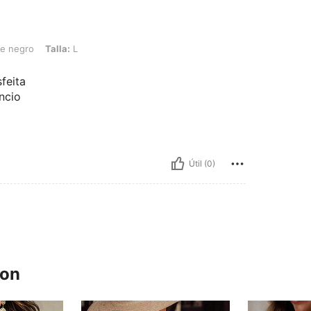
alla: L
ue negro
Talla:
L
feita
ncio
Útil (0)
ron