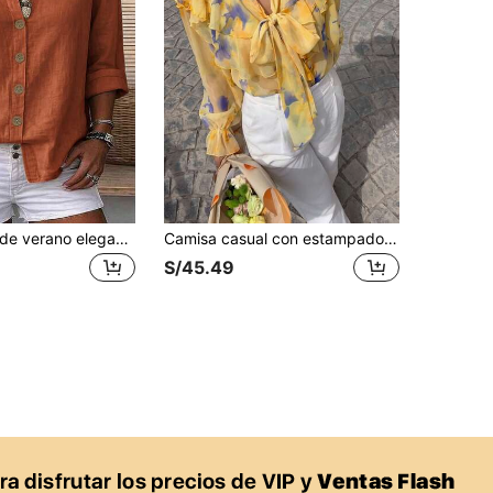
Zayélia Blusa de verano elegante y sencilla de tejido suave para mujer, camisa de trabajo
Camisa casual con estampado floral de varias capas, adornada con volantes/fruncidos y perlas, estilo boho chic
S/45.49