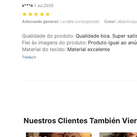
s***o
1 Jul,2026
Adecuado general: La talla corresponde, Color: albaricoque negro, T
Adecuado general:
La talla corresponde
Color:
albaricoq
Qualidade do produto
:
Qualidade boa. Super satis
Fiel às imagens do produto
:
Produto igual ao anú
Material do tecido
:
Material excelente
Traducir
Nuestros Clientes También Vie