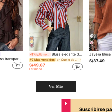
14
Blusa elegante de mujer con bloques de color, rayas y lazo, estilo de celebridad de alta calle para vacaciones de otoño, blusa de mujer primavera/verano color rojo
-5%
¡Últimos 3 días
SHEIN Blusa de gasa transparente con cuello en V, lazo delantero, volantes y mangas acampanadas
en Cuello de corbata Tops, blusas y camisetas de m
#7 Más vendidos
S/37.49
S/49.87
Estimado
Ver Más