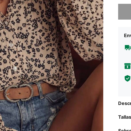
Lo sent
Env
Descr
Talla
Sobre