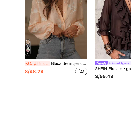
5
Blusa de mujer con bordado retro, volantes en el bajo, estampado floral y de hojas, con botones, para uso diario en primavera
#BlusasLigeras
-8%
¡Últimos 3 días
S/48.29
S/55.49