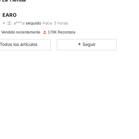
4.86
258
57K
EARO
a***a
seguido
Hace 3 horas
4.86
258
57K
Calificación
Artículos
Seguidores
 Vendido recientemente
170K Recompra
4.86
258
57K
Todos los artículos
Seguir
4.86
258
57K
4.86
258
57K
4.86
258
57K
4.86
258
57K
4.86
258
57K