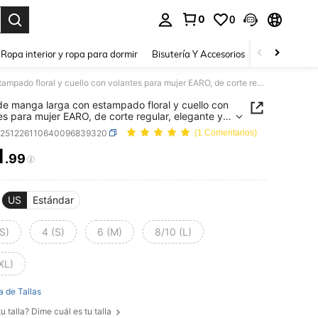
0
0
a. Press Enter to select.
Ropa interior y ropa para dormir
Bisutería Y Accesorios
Zapatos
H
Blusa de manga larga con estampado floral y cuello con volantes para mujer EARO, de corte regular, elegante y versátil para vacaciones
de manga larga con estampado floral y cuello con
es para mujer EARO, de corte regular, elegante y
il para vacaciones
z251226110640096839320
(1 Comentarios)
1
.99
ICE AND AVAILABILITY
US
Estándar
S)
4 (S)
6 (M)
8/10 (L)
XL)
a de Tallas
u talla? Dime cuál es tu talla