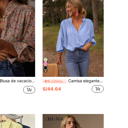
5
lusa de vacaciones elegante y casual con estampado floral diminuto, cuello con volantes, manga larga para primavera
Camisa elegante de mujer con botones y mangas acampanadas plisadas, corte holgado, tela de poliéster, diseño de moda casual, top de primavera/verano, diseño de cuello clásico
-6%
¡Últimos 3 días
S/44.64