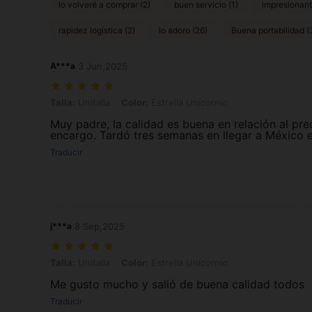
lo volveré a comprar (2)
buen servicio (1)
impresionant
rapidez logística (2)
lo adoro (26)
Buena portabilidad (
A***a
3 Jun,2025
Talla: Unitalla, Color: Estrella Unicornio
Talla:
Unitalla
Color:
Estrella Unicornio
Muy padre, la calidad es buena en relación al p
encargo. Tardó tres semanas en llegar a México e
Traducir
j***a
8 Sep,2025
Talla: Unitalla, Color: Estrella Unicornio
Talla:
Unitalla
Color:
Estrella Unicornio
Me gusto mucho y salió de buena calidad todos
Traducir