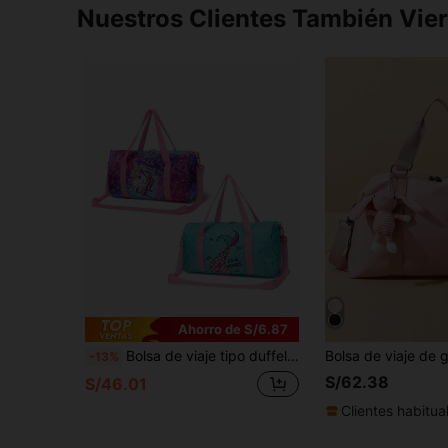
Nuestros Clientes También Vie
Ahorro de S/6.87
Bolsa de viaje tipo duffel con diseño de sirena y unicornio, bolsa de noche, bolsa de fin de semana, bolsa para pijamada, bolsa de gimnasio, bolsa de baile, regalo
-13%
S/62.38
S/46.01
Clientes habitua