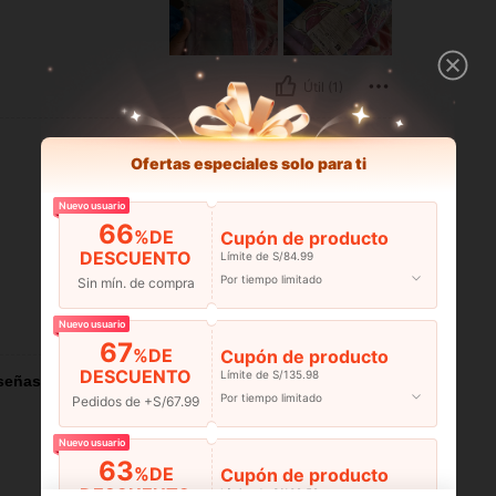
Útil (1)
Ofertas especiales solo para ti
Nuevo usuario
66
%DE
Cupón de producto
DESCUENTO
Límite de S/84.99
Por tiempo limitado
Sin mín. de compra
Útil (0)
Nuevo usuario
67
%DE
Cupón de producto
DESCUENTO
Límite de S/135.98
señas
Por tiempo limitado
Pedidos de +S/67.99
Nuevo usuario
63
%DE
Cupón de producto
DESCUENTO
Límite de S/132.58