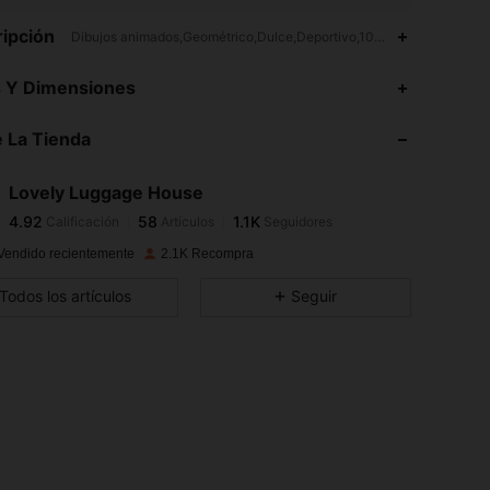
ipción
Dibujos animados,Geométrico,Dulce,Deportivo,100% Poliéster
4.92
58
1.1K
s Y Dimensiones
4.92
58
1.1K
 La Tienda
4.92
58
1.1K
4.92
58
1.1K
Lovely Luggage House
4.92
58
1.1K
Calificación
Artículos
Seguidores
c***4
seguido
Hace 20 horas
4.92
58
1.1K
Vendido recientemente
2.1K Recompra
4.92
58
1.1K
Todos los artículos
Seguir
4.92
58
1.1K
4.92
58
1.1K
4.92
58
1.1K