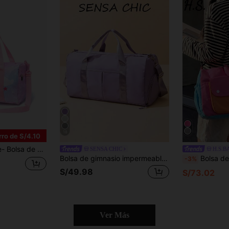
18
ro de S/4.10
 de Hombro para Entrenamiento y Deportes- Perfecta para Escuela, Deportes, Viajes, Natación, Danza
SENSA CHIC
H.S.B
Bolsa de gimnasio impermeable de gran capacidad, bolsa de fin de semana con separación de seco y húmedo, bolsa de hombro multifuncional y portátil, adecuada para negocios, vacaciones, actividades al aire libre, esquí, viajes de fitness, bolsa de noche, bolsa de deporte, útiles escolares, vuelta al cole, bolsa de fin de semana, bolsa escolar, accesorios escolares, suministros de estudio
Bolsa de viaje de gran capacidad con bloques de color dopamina para mujeres, bolsa de lona de estilo dulce y fresco japonés y coreano, bolsa deportiva de fitness de colores brill
-3%
S/49.98
S/73.02
Ver Más