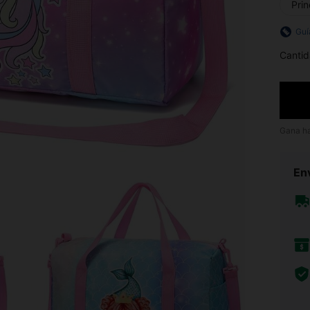
Prin
Guí
Cantid
Gana h
Env