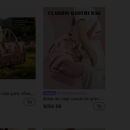
na, bolsa para pijamada, bolsa de gimnasio y danza, regalo con efecto de impresión plana 2D & bordado (no es bordado real)
Clarhis Keothi bag
Bolsa de viaje casual de gran capacidad y versátil, bolsa de deporte de tela Oxford de unicolor con bolsillo lateral separado para zapatos/artículos húmedos, interior organizado de varias capas, adecuada para gimnasio, viajes de negocios cortos, viajes de fin de semana, natación, yoga, etc.
S/50.58