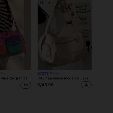
AG
Dazy
antes y frescos, bolsa de yoga y fitness cruzada y de mano, bolsa de equipaje para viajes de negocios, bolsa de viaje suave y muy atractiva de estilo europeo y americano con compartimento para zapatos, bolsa plegable ligera de gran espacio, bolsa de estilo universitario para estudiantes, bolsa cruzada de gran capacidad para estudiantes y viajeros
DAZY La nueva moda del Joker de unicolor, de gran capacidad y con múltiples bolsillos, con auriculares, está diseñada para ser ligera y portátil, y el bolso de hombro es adecuado para viajes al aire libre y viajes a corta distancia. Bolso para accesorios escolares y cosas de la escuela
S/45.98