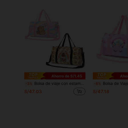
Ahorro de S/1.45
Ahor
Bolsa de viaje con estampado de sirena y unicornio para niñas, bolsa de noche, bolsa de fin de semana, bolsa de pijamada, bolsa de baile y gimnasio, regalo
Bolsa de Viaje- Bolsa de Viaje para Almacenamiento de Zapatos, Bolsa de Almacenamiento de Yoga, Gran Capacidad, Bolsa
-3%
-8%
S/47.03
S/47.18