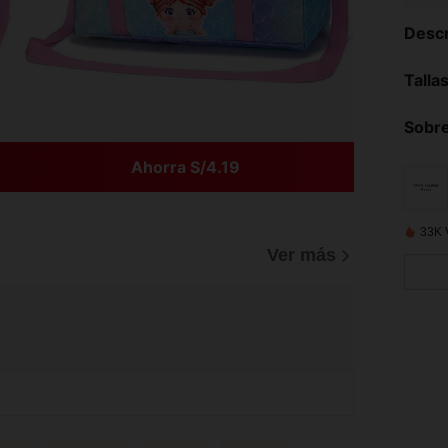
Descr
Talla
Sobre
Ahorra S/4.19
33K 
Ver más