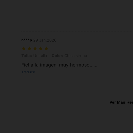
n***p
29 Jan,2026
Talla: Unitalla, Color: Chica sirena
Talla:
Unitalla
Color:
Chica sirena
Fiel a la imagen, muy hermoso…….
Traducir
Ver Más Re