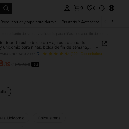
0
0
a. Press Enter to select.
Ropa interior y ropa para dormir
Bisutería Y Accesorios
Zapatos
H
Bolsa de deporte estilo bolso de viaje con diseño de sirena y unicornio para niñas, bolsa de fin de semana, bolsa de viaje, bolsa de dormir, bolsa de gimnasio, bolsa de baile, regalo
de deporte estilo bolso de viaje con diseño de
 y unicornio para niñas, bolsa de fin de semana,
de viaje, bolsa de dormir, bolsa de gimnasio, bolsa
k25041816134947937
(100+ Comentarios)
le, regalo
8
.19
S/52.38
-8%
ICE AND AVAILABILITY
alla
ella Unicornio
Chica sirena