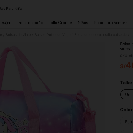
tas Para Niña
and down arrow keys to navigate search Búsqueda reciente and Busca y Encuentr
 mujer
Trajes de baño
Talla Grande
Niños
Ropa para hombre
je
Bolsos de Viaje
Bolsos Duffel de Viaje
/
/
/
Bolsa 
sirena
bolsa 
SKU: s
de bai
4
S/
PR
Talla:
Unit
Color
Estr