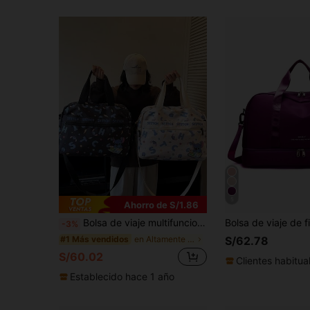
5
Ahorro de S/1.86
Bolsa de viaje multifuncional de gran capacidad, bolsa casual de moda para hombres y mujeres, bolsa de viaje para parejas, bolsa de viaje de negocios Disney, Stitch, portátil
-3%
en Altamente recomprado Bolsas de viaje
#1 Más vendidos
S/62.78
S/60.02
Clientes habitua
Establecido hace 1 año