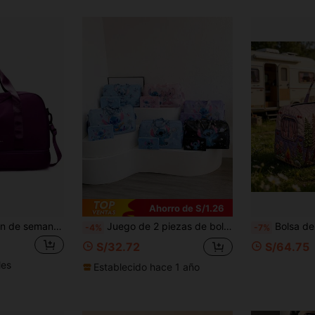
Ahorro de S/1.26
Bolsa de viaje de fin de semana, bolsa de deporte, yoga y gimnasio de gran capacidad, con compartimento seco y húmedo, bolsa de hombro casual y portátil con compartimento para zapatos, para negocios, vacaciones, actividades al aire libre, esquí, parto y entrega, accesorios escolares
Juego de 2 piezas de bolsas de viaje Disney, bolsa de viaje portátil con dibujos animados, bolsa de almacenamiento de playa, bolso de mano de gran capacidad y ligero, bolsa de almacenamiento plegable para el campus, bolsa de equipaje miscelánea, bolsa de fitness unisex para exteriores, bolsa de almacenamiento con dibujos animados, bolsa de viaje multiusos y conveniente
Bolsa de viaje para niñas, bolsa de noche, bolsa de fin de sema
-4%
-7%
S/32.72
S/64.75
les
Establecido hace 1 año