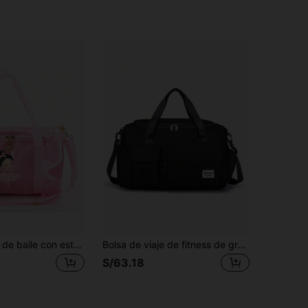
1 pieza, Bolsa de baile con estampado de moda, bolso bandolera de ballet con encaje, forro de poliéster con solapa, adecuado para uso diario por jóvenes bailarinas de ballet
Bolsa de viaje de fitness de gran capacidad de 35L | Bolsa bandolera de yoga y deportes | Bolso unisex | Compartimento independiente para zapatos + Bolsa de almacenamiento de ropa húmeda | Tela Oxford impermeable y resistente al desgaste | Diseño de separación seco-húmedo | Bolsa de equipaje ligera y portátil | Adecuada para gimnasio, yoga, natación, viajes cortos, viajes de negocios y salidas de fin de semana
S/63.18