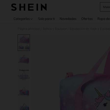
Male
Use up 
Categorías
Solo para ti
Novedades
Ofertas
Ropa de
Página principal
Bolsos y Equipaje
Equipación de Viaje y Equipa
/
/