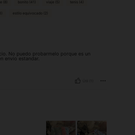
e (8)
bonito (41)
viaje (5)
tenis (4)
3)
estilo equivocado (2)
recio. No puedo probarmelo porque es un
n envio estandar.
Útil (1)