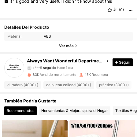
It
’
s
good
and
very
useful
I
didn
’
t
know
about
this
Útil
(0)
2.5K Seguidores
Detalles Del Producto
4.84
Material:
ABS
2.5K Seguidores
4.84
Ver más
2.5K Seguidores
4.84
Always Want Wonderful Department Store
Seguir
s***5
seguido
Hace 1 día
2.5K Seguidores
4.84
83K Vendido recientemente
15K Recompra
2.5K Seguidores
4.84
duradero (4000+)
de buena calidad (4000+)
práctico (3000+)
2.5K Seguidores
4.84
También Podría Gustarte
Recomendados
Herramientas & Mejoras para el Hogar
Textiles Hog
2.5K Seguidores
4.84
2.5K Seguidores
4.84