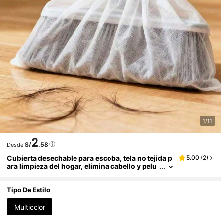
1/11
2
S/
.58
Desde
Cubierta desechable para escoba, tela no tejida p
5.00
(
2
)
ara limpieza del hogar, elimina cabello y pelu
sa, resistente al desgaste, herramienta de lim
pieza de cabello del suelo, bolsa de polvo adhesi
va desechable con efecto electrostático
Tipo De Estilo
Multicolor