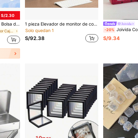
 S/2.30
, artículos de tocador de viaje, almacenamiento de suministros de maquillaje
1 pieza Elevador de monitor de computadora de madera con función de almacenamiento, soporte de monitor de escritorio, organizador de escritorio para el hogar/oficina, soporte para portátil, estante para suministros de oficina
Joivida
Joivida Contenedor de metal mini de 11,5 cm de largo, caja
-20%
Solo quedan 1
en Multicolor Caja de almacenamiento y exhibición
S/92.38
S/9.34