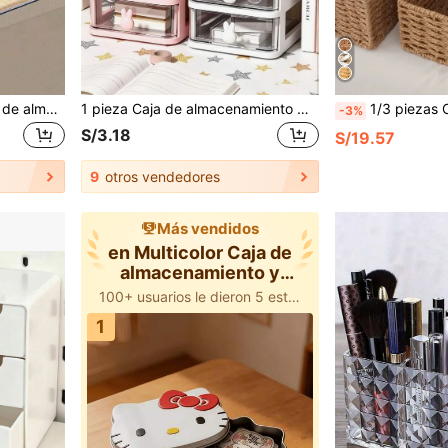
1 pieza Caja organizadora de almacenamiento de acrílico transparente, bandeja organizadora de plástico multifuncional con asa, caja de almacenamiento apilable, adecuada para cajón, escritorio, cocina, despensa y picnic al aire libre
1 pieza Caja de almacenamiento multifunción, organizador de cajones de escritorio, caja de almacenamiento, caja de almacenamiento estilo cajón, organizador de escritorio, caja de almacenamiento de artículos de papelería, estante de almacenamiento, caja de almacenamiento de joyas, regalo para mujeres, decoración de la habitación
1/3 piezas Cesta de almacenamiento de papel tejida a mano, organizador de artículos de tocador para baño, estante de aperitivos y dulces para cocina, caja de papelería y m
-3%
S/3.18
S/19.57
9
otros vendedores
Más vendidos
en Multicolor Caja de
almacenamiento y
exhibición
100+ usuarios le dieron 5 estrellas
1