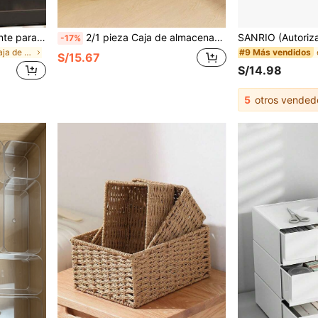
1 pieza Soporte transparente para brochas de maquillaje, organizador de tocador de escritorio transparente que puede almacenar lápices labiales, lápices de cejas y productos de cuidado de la piel. Pequeña caja de almacenamiento de cosméticos, adecuada para el baño y el dormitorio.
2/1 pieza Caja de almacenamiento cuadrada de estilo bohemio con tapa, organizador de ropa portátil y plegable a prueba de polvo, caja de almacenamiento plegable de tela de gran capacidad con tapa abatible para el dormitorio
-17%
en Claro Caja de almacenamiento y exhibición de es
#9 Más vendidos
S/15.67
S/14.98
5
otros vended