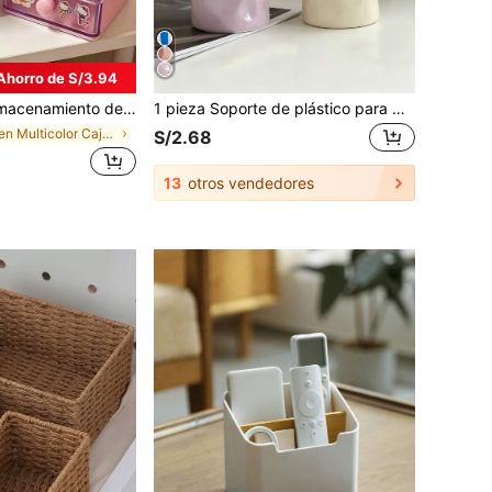
Ahorro de S/3.94
, múltiples estilos disponibles, portátil, a prueba de fugas, también adecuada para decoración de escritorio, soporte de exhibición de escritorio, adecuada para oficina, Kawaii
1 pieza Soporte de plástico para brochas de maquillaje, soporte para bolígrafos arrugado, organizador de escritorio estético de color crema para tocador & oficina, 5 colores disponibles
en Multicolor Caja de almacenamiento y exhibición
S/2.68
13
otros vendedores