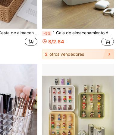
edicamentos para oficina y estudio, cesta de almacenamiento de juguetes, organizador de cuidado de la piel y cosméticos para tocador, cesta de decoración del hogar, cesta de regalo, cesta de maquillaje, cesta de almacenamiento para sala de estar
1 Caja de almacenamiento de partición de bambú y madera, una caja de almacenamiento de escritorio multifuncional y creativa, adecuada para almacenar cosméticos, artículos de papelería, controles remotos, etc. Se utiliza para la organización y el almacenamiento del escritorio, y también sirve como soporte para el control remoto.
-5%
S/2.64
2
otros vendedores