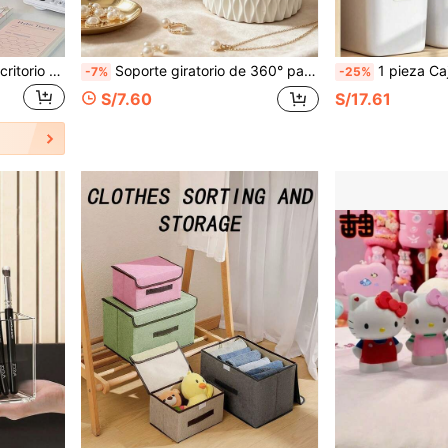
1 pieza Organizador de escritorio de acrílico de 4 compartimentos, de gran capacidad, adecuado para artículos de papelería, cosméticos, bolígrafos, rotuladores, uso estudiantil y de oficina
Soporte giratorio de 360° para bolígrafos, organizador giratorio de maquillaje de escritorio, caja de almacenamiento de maquillaje multifuncional para tocador, soporte de bolígrafos de escritorio y organizador de herramientas de belleza, caja de almacenamiento de maquillaje creativa,
1 pieza Caja de almacenamiento de plástico blanco con tapa para guardar y organizar ropa, juguetes, aperitivos, bebidas, muñecas, etc., cesta org
-7%
-25%
S/7.60
S/17.61