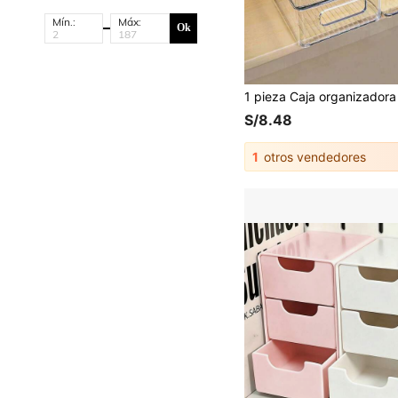
Mín.:
Máx:
Ok
S/8.48
1
otros vendedores