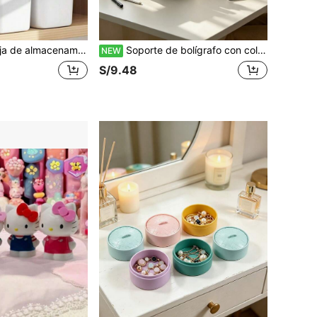
anizadora de almacenamiento apilable con función antipolvo y a prueba de humedad, disponible en múltiples tamaños, ideal para dormitorio, sala de estar, estudio, dormitorio, armario, para mantener tu hogar talla grande ordenado
Soporte de bolígrafo con columna griega romana creativa, caja de almacenamiento y exhibición de escritorio, organizador de escritorio con múltiples compartimentos, decoración de escritorio de estilo vintage; adecuado para bolígrafos, brochas de maquillaje, artículos de papelería y suministros de oficina en casa
NEW
S/9.48