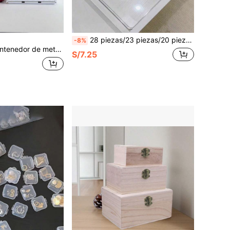
28 piezas/23 piezas/20 piezas/14 piezas/9 piezas/7 piezas/4 piezas/3 piezas/1 pieza Cajas de almacenamiento divisoras de escritorio y cajón, adecuadas para almacenar cosméticos, accesorios para el cabello, artículos de oficina, artículos de cocina, etc. Proporciona varios tamaños y combinaciones, ensamblaje gratuito disponible. Duradero y confiable.
-8%
 de almacenamiento de estilo industrial retro para oficina, organizador de hogar creativo
S/7.25