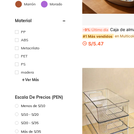
Marrón
Morado
Material
Caja de almacenamiento de joyas SANRIO-Hello Kitty, incluye un juego de notas adhesivas de Hello Kitty, tamaño seleccionable, organizador de escritorio portátil de papelería, caja de notas adhesivas de joyas hecha a
-9%
Último día
PP
#1 Más vendidos
ABS
S/5.47
Metacrilato
PET
PS
madera
Ver Más
Escala De Precios (PEN)
Menos de S/10
S/10 - S/20
S/20 - S/35
Más de S/35