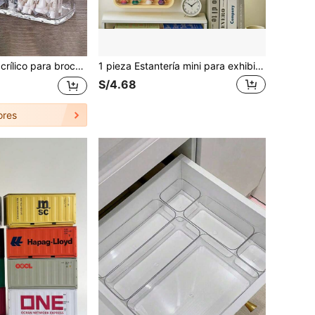
 cosméticos con 3 compartimentos y portalápices, ideal para escritorio y tocador, regalo ideal de Navidad.
1 pieza Estantería mini para exhibir juguetes, caja de almacenamiento montada en la pared, vitrina para coleccionables, estantería para exhibir muñecas, caja de organización de exhibición de escritorio, suministros organizadores, almacenamiento de escritorio
S/4.68
ores