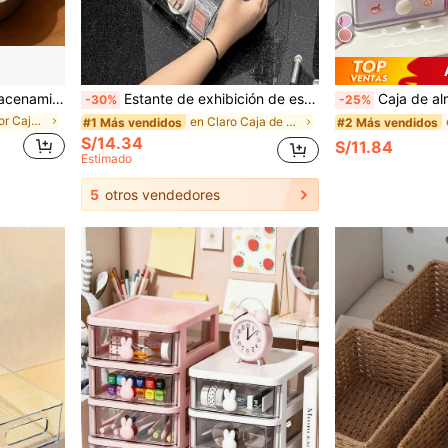
 mano, suministros de oficina, almacenamiento divertido, diseño lindo, almacenamiento duradero, adecuado como regalo de cumpleaños para amigos
Estante de exhibición de esmalte de uñas de acrílico transparente de 7 niveles/5 niveles/3 niveles, organizador de almacenamiento de cosméticos, soporte para gafas, marco de fotos, soporte para joyas, caja de almacenamiento, adecuado para decoración del hogar, sala de estar, oficina, organización de escritorio del dormitorio, regalo de cumpleaños
Caja de almacenamiento de escritorio de la serie SANRIO My Melody, Kuromi, Cinnamoroll, Pom Pom Purin, Pochacc
-30%
-25%
en Multicolor Caja de almacenamiento y exhibición
en Claro Caja de almacenamiento y exhibición de es
#1 Más vendidos
#2 Más vendidos
S/14.34
S/11.84
Estimado
5
otros vendedores