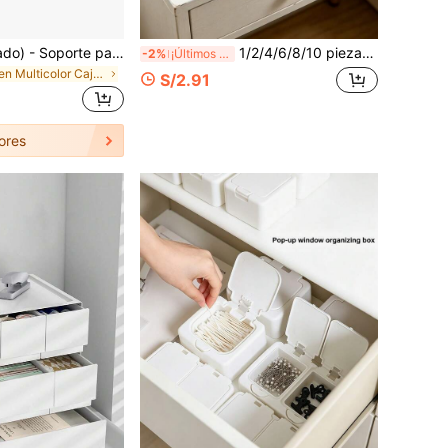
SANRIO (Autorizado) - Soporte para bolígrafos de escritorio multifuncional y creativo con diseño de dibujos animados, tubo de almacenamiento para brochas de maquillaje, adorno de escritorio, hermoso regalo para fiestas, soporte para bolígrafos de gran capacidad, organizador de escritorio de oficina, tubo de almacenamiento DIY para brochas, plástico, diseño compacto
1/2/4/6/8/10 piezas Cajas de almacenamiento con tapa tejida mini, Cajas de almacenamiento de joyas redondas pequeñas y lindas, Cajas de almacenamiento portátiles para joyas, pinzas para el cabello y caramelos, Cajas de almacenamiento decorativas de escritorio
-2%
¡Últimos 2 días
en Multicolor Caja de almacenamiento y exhibición
S/2.91
ores