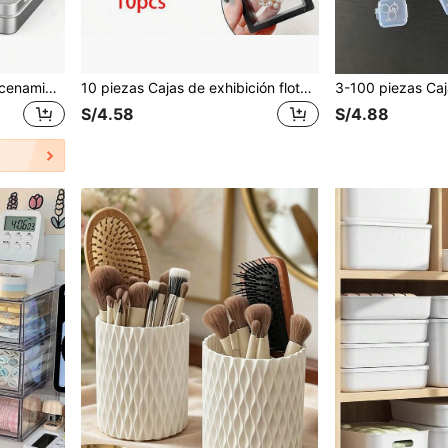
1/3/5 piezas Caja de almacenamiento portátil abatible de metal (3.54*2.36 pulgadas), caja de clasificación de escritorio, contenedor pequeño de almacenamiento de viaje, caja de almacenamiento mini multiusos, con tapa de bisagra sólida, adecuada para el almacenamiento y clasificación de uñas postizas, anillos, collares, pulseras
10 piezas Cajas de exhibición flotantes 3D elegantes en color negro con membrana elástica - Cajas de almacenamiento de joyas de plástico a prueba de polvo, adecuadas para collares, pulseras, anillos, monedas, aretes, alfileres - Perfectas para uso comercial y personal, estilo moderno, montaje de escritorio, cierre a presión, superficie pulida, exhibición de joyas personal | Caja de exhibición de moda | Caja de cierre , Caja de exhibición de joyas, Caja de joyas
S/4.58
S/4.88