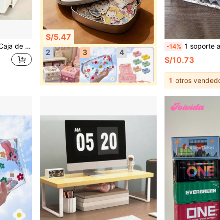
S/5.47
plicable para dormitorio, baño, oficina y estudio, almacenamiento y decoración práctica de escritorio
1 soporte acrílico para brochas de maquillaje, caja de almacenamiento de
-14%
2
3
4
S/10.73
1
otros vended