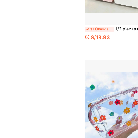
1/2 piezas Caja de almacenamiento de 3 capas de cajones mini, adecuada para almacenar joyas, accesorios para el cabello y artículos pequeños, a
-4%
¡Últimos 3 días
S/13.93