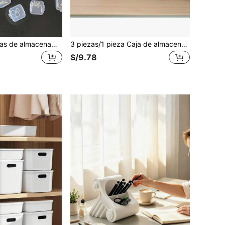
3-100 piezas Cajas de almacenamiento de plástico transparente mini, organizadores de joyas, contenedores de almacenamiento portátiles multifuncionales con tapas, para artículos pequeños, manualidades y ferretería
3 piezas/1 pieza Caja de almacenamiento de madera contemporánea con tapa - Contenedor organizativo multiusos para el hogar, oficina y dormitorio - Elegante estuche de madera con tapa para joyas, aceites esenciales, perfume, colección de té, cajas de almacenamiento para la organización del hogar - 18670-S 18670-M 18670-L 18670-S+M+L
S/9.78