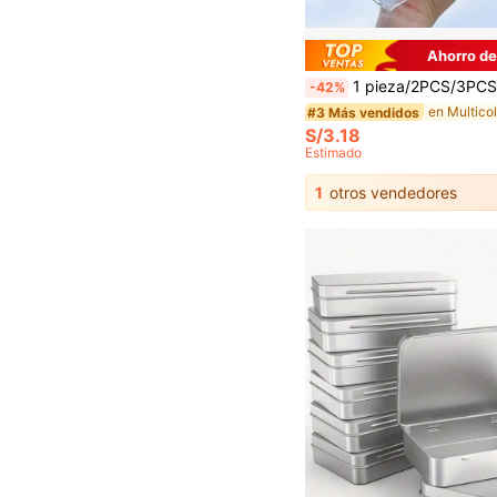
Ahorro de
1 pieza/2PCS/3PCS Bolsa de maquillaje transparente de gran capacidad de PVC, bolsa de almacenamiento de artículos de tocador portátil, adecuada para almacenamiento de artículos de papelería
-42%
#3 Más vendidos
S/3.18
Estimado
1
otros vendedores