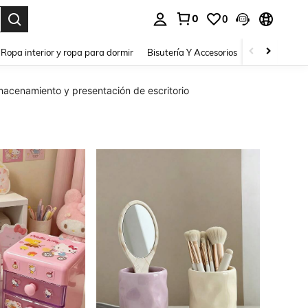
0
0
a. Press Enter to select.
Ropa interior y ropa para dormir
Bisutería Y Accesorios
Zapatos
H
macenamiento y presentación de escritorio