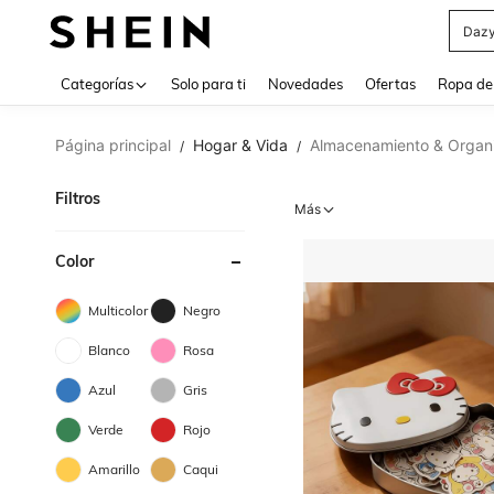
Daz
Use up 
Categorías
Solo para ti
Novedades
Ofertas
Ropa de
Página principal
Hogar & Vida
Almacenamiento & Organ
/
/
Filtros
Más
Color
Multicolor
Negro
Blanco
Rosa
Azul
Gris
Verde
Rojo
Amarillo
Caqui