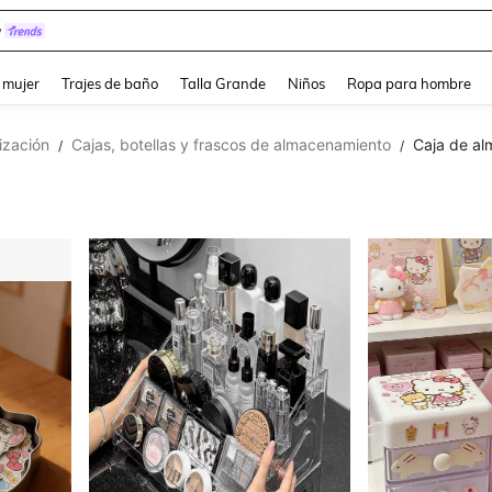
y
and down arrow keys to navigate search Búsqueda reciente and Busca y Encuentr
 mujer
Trajes de baño
Talla Grande
Niños
Ropa para hombre
ización
Cajas, botellas y frascos de almacenamiento
Caja de al
/
/