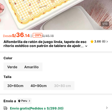
1/13
36
S/
.14
-20%
S/45.18
Desde
Alfombrilla de ratón de juego linda, tapete de esc
3.66
(
6
)
ritorio estético con patrón de tablero de ajedr
ez amarillo, alfombrilla larga para teclado co
n borde ondulado, base de goma antideslizante,
protector de escritorio impermeable, decoración
Color
de escritorio para portátil, oso lindo, momento d
e suerte
Verde
Amarillo
Talla
30*60cm
40*90cm
30*80 cm
Envío a
Peru
Envío gratis(Pedidos ≥ S/299.00)