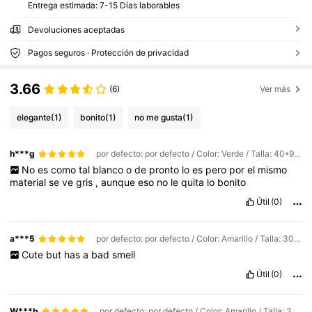
Entrega estimada:
7-15 Días laborables
Devoluciones aceptadas
Pagos seguros · Protección de privacidad
3.66
(6)
Ver más
elegante
(1)
bonito
(1)
no me gusta
(1)
h***g
por defecto: por defecto / Color: Verde / Talla: 40*90cm
No
es
como
tal
blanco
o
de
pronto
lo
es
pero
por
el
mismo
material
se
ve
gris
,
aunque
eso
no
le
quita
lo
bonito
Útil
(0)
a***5
por defecto: por defecto / Color: Amarillo / Talla: 30*80 cm
Cute
but
has
a
bad
smell
Útil
(0)
W***b
por defecto: por defecto / Color: Amarillo / Talla: 30*60cm