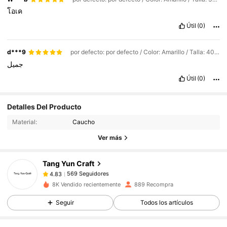
โอเค
Útil
(0)
d***9
por defecto: por defecto / Color: Amarillo / Talla: 40*90cm
جميل
Útil
(0)
569 Seguidores
4.83
Detalles Del Producto
569 Seguidores
4.83
Material:
Caucho
569 Seguidores
4.83
Ver más
569 Seguidores
4.83
Tang Yun Craft
569 Seguidores
4.83
d***2
seguido
Hace 1 día
8K Vendido recientemente
889 Recompra
569 Seguidores
4.83
569 Seguidores
4.83
Seguir
Todos los artículos
569 Seguidores
4.83