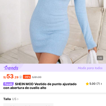
1/6
53
-35%
S/
.29
S/81.99
SHEIN MOD Vestido de punto ajustado
5.00
(
7
)
con abertura de cuello alto
Talla
US