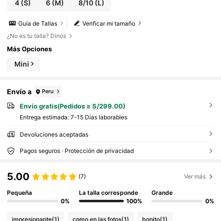
4
(S)
6
(M)
8/10
(L)
Guía de Tallas
Verificar mi tamaño
¿No es tu talla? Dinos
Más Opciones
Mini
Envío a
Peru
Envío gratis(Pedidos ≥ S/299.00)
Entrega estimada:
7-15 Días laborables
Devoluciones aceptadas
Pagos seguros · Protección de privacidad
5.00
(7)
Ver más
Pequeña
La talla corresponde
Grande
0%
100%
0%
impresionante
(1)
como en las fotos
(1)
bonito
(1)