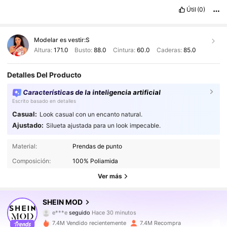
Útil
(0)
Modelar es vestir:
S
Altura:
171.0
Busto:
88.0
Cintura:
60.0
Caderas:
85.0
Detalles Del Producto
Características de la inteligencia artificial
Escrito basado en detalles
Casual:
Look casual con un encanto natural.
Ajustado:
Silueta ajustada para un look impecable.
3.3M Seguidores
4.91
Material:
Prendas de punto
Composición:
100% Poliamida
3.3M Seguidores
4.91
Ver más
3.3M Seguidores
4.91
SHEIN MOD
e***e
seguido
Hace 30 minutos
3.3M Seguidores
4.91
7.4M Vendido recientemente
7.4M Recompra