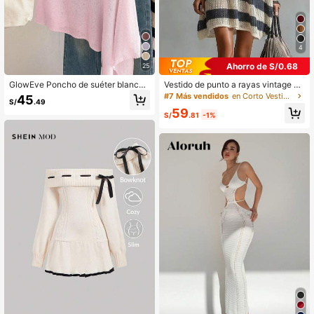
4
Ahorro de S/0.68
25
GlowEve Poncho de suéter blanco
Vestido de punto a rayas vintage co
holgado y casual de estilo vacacion
n calados, vestido de playa para mu
#7 Más vendidos
en Corto Vestidos de suéter para mujer
45
S/
.49
al, adecuado para primavera/veran
jer con cuello en V y mangas de mu
59
o
rciélago, vestido de punto de ganch
S/
.81
-1%
illo holgado y estilizado con calado
s para verano, ropa de resort