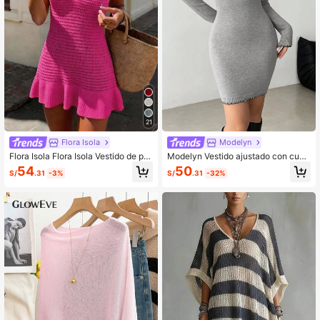
21
Flora Isola
Modelyn
Flora Isola Flora Isola Vestido de pu
Modelyn Vestido ajustado con cuell
nto sin mangas con cuello en V y es
o en U y ribete de contraste, otoño/i
54
50
S/
.31
-3%
S/
.31
-32%
palda descubierta, estilo casual de
nvierno
playa y vacaciones para mujeres