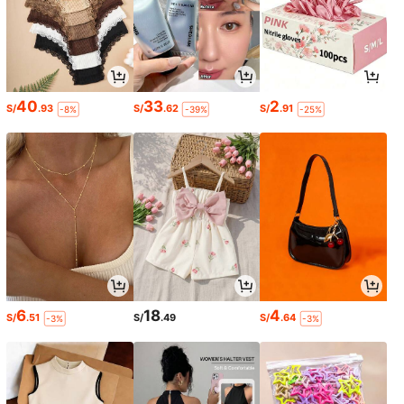
40
33
2
S/
.93
S/
.62
S/
.91
-8%
-39%
-25%
6
18
4
S/
.51
S/
.49
S/
.64
-3%
-3%