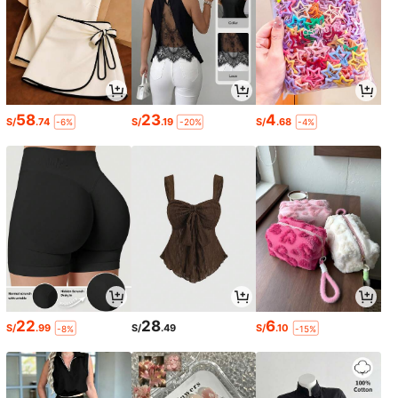
58
23
4
S/
.74
S/
.19
S/
.68
-6%
-20%
-4%
22
28
6
S/
.99
S/
.49
S/
.10
-8%
-15%