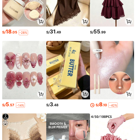
18
31
55
S/
.05
S/
.49
S/
.99
-28%
5
3
8
S/
.57
S/
.48
S/
.10
-14%
-42%