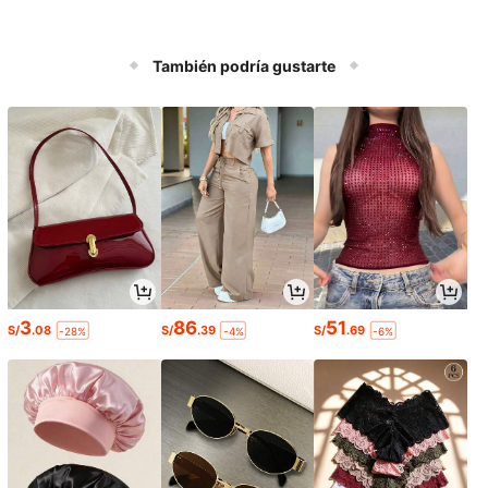
También podría gustarte
3
86
51
S/
.08
S/
.39
S/
.69
-28%
-4%
-6%