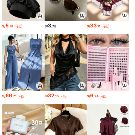
5
3
33
S/
.41
S/
.78
S/
.11
-8%
-8%
66
32
6
S/
.71
S/
.15
S/
.24
-4%
-4%
-8%