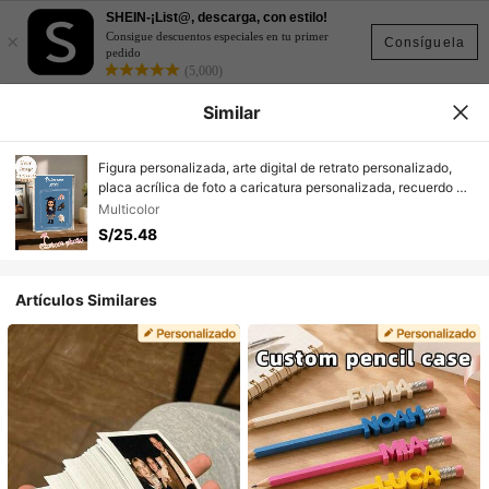
SHEIN-¡List@, descarga, con estilo!
×
Consigue descuentos especiales en tu primer
Consíguela
pedido
(5,000)
Similar
Figura personalizada, arte digital de retrato personalizado,
placa acrílica de foto a caricatura personalizada, recuerdo de
boda, recuerdo acrílico personalizado, regalo de aniversario,
Multicolor
recuerdo perfecto para seres queridos, soporte de foto
S/25.48
personalizado, decoración de oficina, vida elegante, regalos
de fotos
Artículos Similares