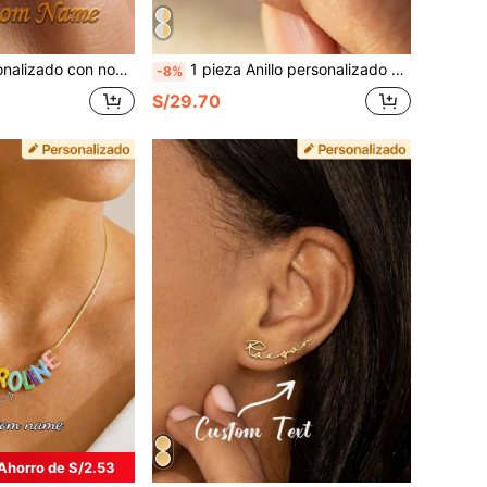
rabado, joyería con nombre, anillo de nombre de oro sólido de 14K, anillo para mujer, regalo para ella
1 pieza Anillo personalizado con letra, anillo delgado de oro de 14K, sello 925, anillo con nombre personalizado para ella, regalo para parejas, regalo del Día de la Madre, joyería para mamá
-8%
S/29.70
Ahorro de S/2.53