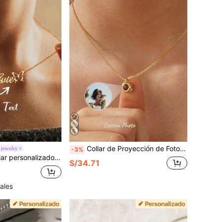
Collar de Proyección de Foto Personalizado, Cadena de Clavícula de Acero Inoxidable para Mujeres, Collar de Foto Conmemorativo, Dorado, Regalo para Novia, Mejor Amiga, Dama de Honor, Regalos Ideales para Ella, Aniversarios, Cumpleaños, Graduación, Baile de Graduación, Fiesta, Estético, Ideas de Regalo
jewelry
-3%
inoxidable chapado en oro de 18K, collar con nombre personalizado, regalo de joyería para fiesta, boda y cumpleaños
S/34.71
ales