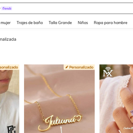
y
and down arrow keys to navigate search Búsqueda reciente and Busca y Encuentr
 mujer
Trajes de baño
Talla Grande
Niños
Ropa para hombre
nalizada