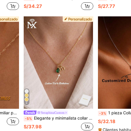
S/34.27
S/27.77
4
es de nacimiento con múltiples círculos
1 pieza Collar personalizado vintage de rama dorada con flor y rubí, collar delicado de cadena fina con diseño floral para la clavícula, accesorio versátil para el día a día, regalo con
SeraphinaCustom
-3%
Elegante y minimalista collar rectangular con 12 colores de piedras de nacimiento y colgante personalizable con inicial, material de acero inoxidable, accesorio de moda unisex, regalo ideal para ella/él, novio/novia, padres, familia, amigos en aniversario, cumpleaños, graduación, baile de graduación, fiesta
-5%
S/32.18
S/37.98
Clientes habitu