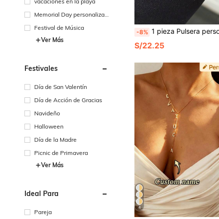
vacaciones en la playa
Memorial Day personalizad
o
Festival de Música
1 pieza Pulsera personalizada con foto del ojo, pulsera de pareja de acero inoxidable con foto, pulsera de cadena curva de 6 mm, pulsera personalizada con foto para novia, pulsera de foto del ojo de novia grabada con láser, pulsera personalizada con foto del ojo para novio, pulsera personalizada de ojo de moda, pulsera con foto para hombre, joyería personalizada
-8%
Ver Más
S/22.25
Festivales
Día de San Valentín
Día de Acción de Gracias
Navideño
Halloween
Día de la Madre
Picnic de Primavera
Ver Más
Ideal Para
4
Pareja