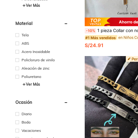
Ver Más
Ahorro de
Material
1 pieza Collar con nombre personalizado, colgante de letra grabado, joyería linda y elegante, regalo para niños y niñas
-10%
Tela
#1 Más vendidos
ABS
S/24.91
Acero Inoxidable
Policloruro de vinilo
Aleación de zinc
Poliuretano
Ver Más
Ocasión
Diario
Boda
Vacaciones