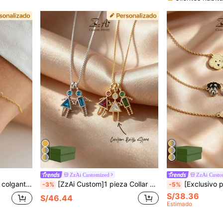
ZzAi Customized
ZzAi Custo
an Valentín, el Día de la Madre, el verano, resistente al agua
[ZzAi Custom]1 pieza Collar con colgante de piedra de cumpleaños personalizado, collar ovalado, muñeca niño/niña, collar de piedra de cumpleaños familiar, regalo de cumpleaños, regalo del Día de la Madre para mujeres
[Exclusivo para Mascotas]Pulsera/Collar Personalizado
-3%
-5%
S/38.36
S/46.44
Estimado