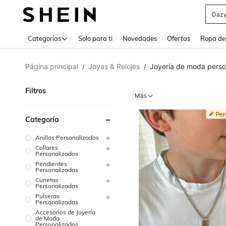
Daz
Use up 
Categorías
Solo para ti
Novedades
Ofertas
Ropa de
Página principal
Joyas & Relojes
Joyería de moda perso
/
/
Filtros
Más
Categoría
Anillos Personalizados
Collares
Personalizados
Pendientes
Personalizadas
Cunetas
Personalizadas
Pulseras
Personalizadas
Accesorios de Joyería
de Moda
Personalizados