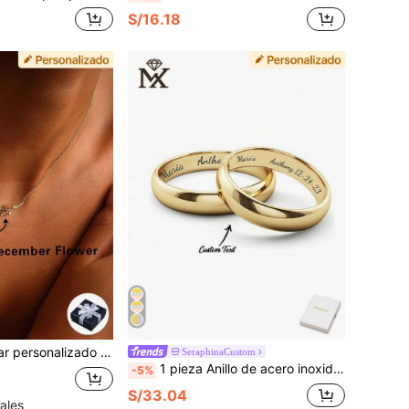
S/16.18
siderado para mejor amigo, pareja, aniversario, adecuado para hombres y mujeres, elegante y versátil. Perfecto para ella/él, novio/novia, padres, familia, aniversario, cumpleaños, graduación, baile de graduación, fiesta, regalo del Día de la Madre para mujeres
SeraphinaCustom
1 pieza Anillo de acero inoxidable personalizado con grabado láser de nombre y números en inglés, accesorios de joyería para hombres y mujeres, regalo personalizado, aniversario
-5%
S/33.04
ales