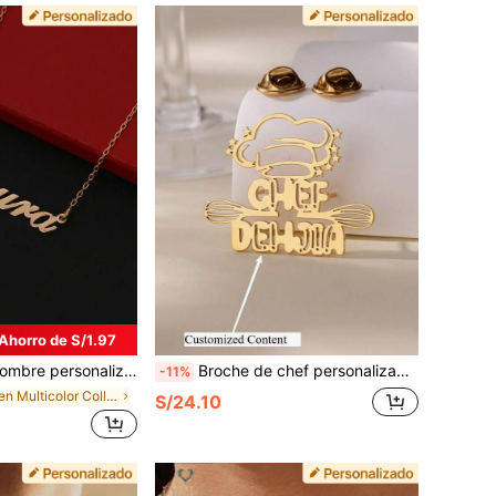
Ahorro de S/1.97
 de acero inoxidable chapado en oro de 18K, regalo de aniversario, cumpleaños, boda, collar unisex, sin empañamiento, regalo de graduación, regalo de Navidad
Broche de chef personalizado - Gorro de chef y bigote con nombre personalizado, símbolo de cocina con diseño de gorro de chef y bigote
-11%
en Multicolor Collares de palabras de moda persona
S/24.10