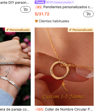
aceite personalizada A-Z en mayúsculas, joyería para cumpleaños, boda, compromiso, amor eterno, inicial de globo, estética Y2K, regalo de graduación
YZ Custom jewelry
Pendientes personalizados con nombre minimalista, joyería de acero inoxidable perforada para mujeres, regalos escolares, regalos para maestros, regalos para compañeros de trabajo, unisex, adolescentes, escuela secundaria, preparatoria, universidad, sirena de oficina, clase de 2026, regalo de graduación
-8%
S/31.72
Clientes habituales
o de pulseras de pareja con encanto simple | Brazalete elegante minimalista | Regalo de joyería personalizada para parejas | Regalo conmemorativo de foto de Año Nuevo personalizado | Joyería personalizada hecha a mano | Regalo personalizado de San Valentín | Regalo personalizado y personalizado
Collar de Nombre Circular Personalizado, Collar de Múltiples Nombres Grabado Personalizado, Regalo de Joyería Hecho a Mano para Mujeres, Collar de 925
-10%