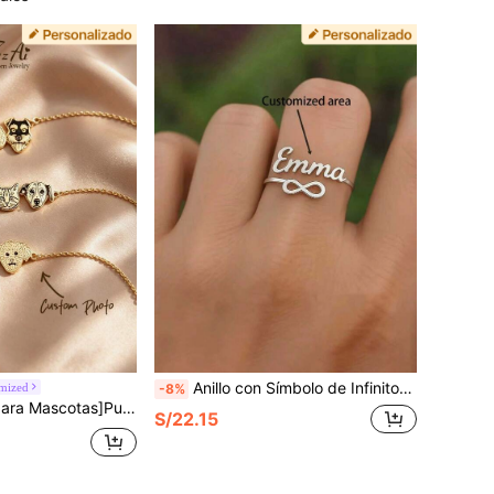
Anillo con Símbolo de Infinito Personalizado Hecho a Medida Grabado con Nombre y Fecha Apertura Ajustable Acero Inoxidable Joyería de Iniciales Personalizada
mized
-8%
 con Retrato de Mascota, Pulsera/Collar de Mascota que se Mantiene a tu Lado
S/22.15