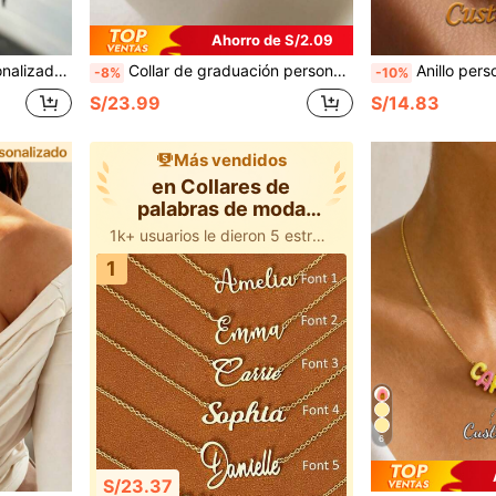
Ahorro de S/2.09
 para el Día del Padre, pulsera de ojo grabada en oro/plata/negro, regalo personalizado de Navidad, pulsera de pareja personalizada
Collar de graduación personalizado, collar con nombre de graduación personalizado, collar con gorra de graduación, regalo de graduación para ella, accesorio de regalo de graduación 2025, elegante, colorido, retro, sencillo, unisex, casual, lindo personalizado único, regalo ideal para él, regalo ideal para ella, aniversario, cumpleaños, ceremonia de graduación, baile de graduación, regalo de fiesta para niñas
Anillo personalizado con nombre, anillo de nombre exquisito, anillo g
-8%
-10%
S/23.99
S/14.83
Más vendidos
en Collares de
palabras de moda
personalizados
1k+ usuarios le dieron 5 estrellas
1
6
S/23.37