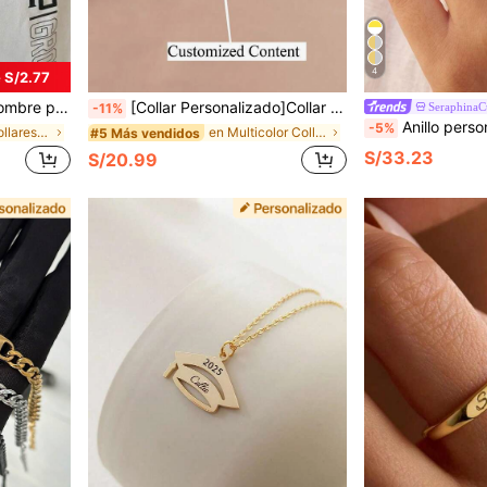
4
 S/2.77
, cumpleaños, decoración de fiesta de Halloween
[Collar Personalizado]Collar con Nombre Personalizado - Colgante de Corazón de Acero Inoxidable Estilo Cursivo Dorado
SeraphinaC
-11%
Anillo personalizado con corte de pera asimétrico de piedra de nacimi
-5%
en Niños Collares De Moda Personalizados
en Multicolor Collares de palabras de moda persona
#5 Más vendidos
S/33.23
S/20.99