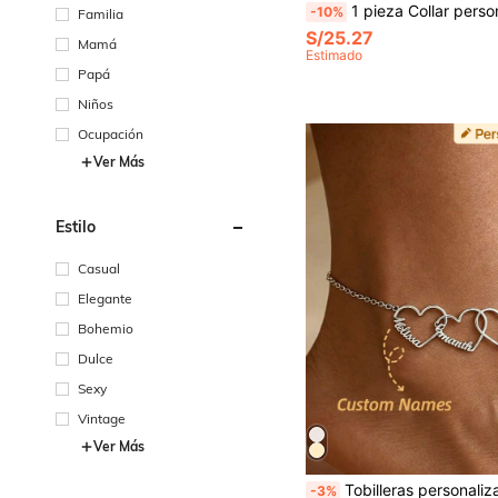
1 pieza Collar personalizado con nombre, que contiene 1-8 letras en inglés, cadena en forma de Y con colgante de letra de acero inoxidable mini
-10%
Familia
S/25.27
Mamá
Estimado
Papá
Niños
Ocupación
Ver Más
Estilo
Casual
Elegante
Bohemio
Dulce
Sexy
Vintage
Ver Más
Tobilleras personalizadas minimalistas con múltiples corazones, tobilleras personalizadas con nombre en forma de corazón, joyería de acero inoxidable de moda impermeable y duradera, primera opción de joyería para vacaciones en la playa, joyería con nombre, joyer
-3%