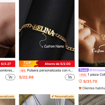
 S/3.27
Ahorro de S/2.00
onalizada para mamá - Regalo personalizado para mamá, esposa
Pulsera personalizada con nombre - Pulsera de cadena ajustable de acero inoxidable grabada de oro elegante, accesorio de alta calidad
YZ Custom 
-8%
1 pieza Collar personalizado con nombre y mariposa hueca para mujeres, acero 
-11%
S/22.98
S/31.70
Clientes habitu