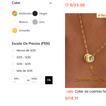
Color
S/33.56
Multicolor
Negro
Blanco
Gris
Amarillo
Escala De Precios (PEN)
Menos de S/25
S/25 - S/30
S/30 - S/35
Más de S/35
Mín.:
Máx:
Ok
Collar de cuentas familiar personalizado con nombre, collar de cuentas personalizado para mamá, joyería de flor
-10%
S/14.11