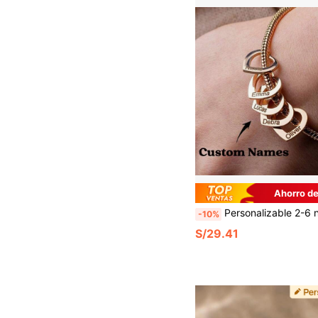
Ahorro de
Personalizable 2-6 nombres, Pulsera de mamá, Se pueden grabar los nombres de los hijos: Pulsera grabada - Regalo de cumpleaños para mamá - Joyería pers
-10%
S/29.41