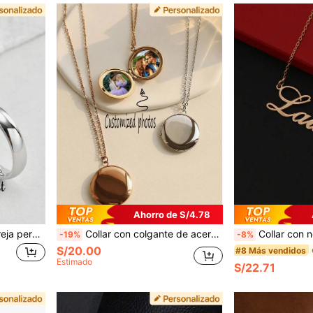
Ahorro de S/4.78
2 piezas/Set Anillos de pareja personalizados de acero inoxidable liso, 4mm & 6mm, color plata, adecuados para boda, matrimonio, amor eterno, minimalista, regalo de aniversario, anillos de promesa
Collar con colgante de acero inoxidable personalizable con foto, collar con foto, colgante con foto, colgante con marco de foto conmemorativo, estilo de moda neutral minimalista vintage gótico, lindo casual, regalo único, adecuado para parejas, padres, familia, amigos, mascotas, hijo, hija, abuelos, aplicable para aniversario, cumpleaños, uso diario, boda, graduación, baile de graduación, fiesta
Collar con nombre personalizado, colgante de letra inglesa de acero inoxidable personalizable, collar colgante
-19%
-8%
S/20.00
#8 Más vendidos
Estimado
S/22.71