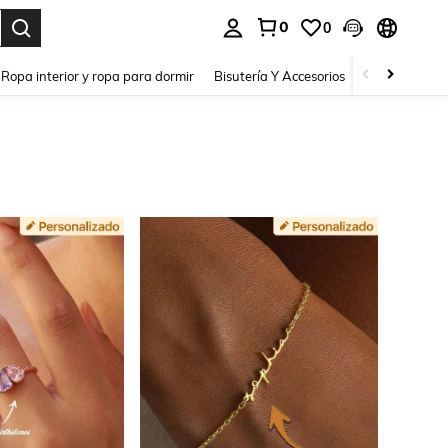
0
0
a. Press Enter to select.
Ropa interior y ropa para dormir
Bisutería Y Accesorios
Zapatos
H