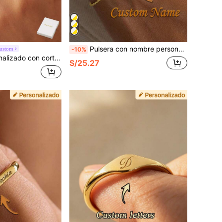
Pulsera con nombre personalizado, joyería con nombre personalizado, pulsera multicapa exquisita, regalo para mujer, joyería personalizada, regalo para dama de honor
ustom
-10%
ento, anillo abierto con doble piedra de nacimiento para mujeres, regalo de joyería personalizada
S/25.27