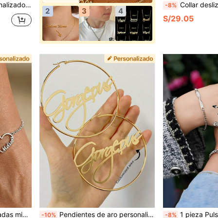
malista, regalo para ella, Día de San Valentín, cumpleaños
Collar deslizante DIY personalizado con letras de burbuja de esmalte 3D lindas, colgante de letra de gota de 
-8%
2
3
4
S/29.05
ía familiar, joyería para la madre, regalo para la esposa, regalo de cumpleaños para ella
Pendientes de aro personalizados de 70 mm de acero inoxidable con placa de nombre - Elegantes y sexys chapados en oro de 18 quilates, aros grandes y llamativos, ideales para uso diario y como regalo, accesorio para el Día de Acción de Gracias, para todo el año, útiles escolares, para adolescentes, estudiantes de secundaria, estudiantes universitarios, estudiantes de primer año, estudiantes de segundo año, estudiantes de cursos inferiores, estudiantes de último año de secundaria, pendientes de moda personalizados, atuendo vintage, joyería y relojes, selecciones de temporada, atuendo elegante
1 pieza Pulsera de pareja con letra personalizada | Pulsera de eslabón cubano con corazón de pareja simple personalizada | Conjunto de pulseras de metal personalizables | Pulsera de aniversario para parejas | Conjunt
-10%
-8%