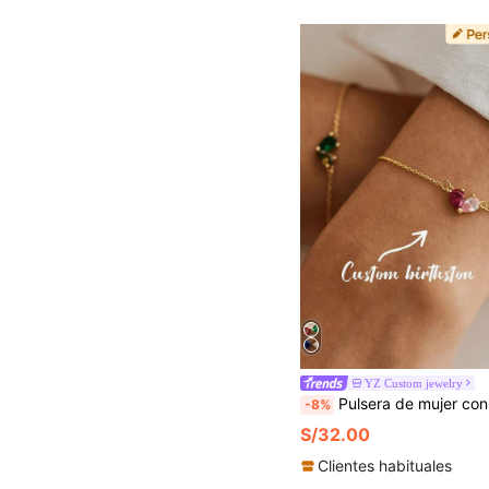
YZ Custom jewelry
Pulsera de mujer con colgante de corazón de doble piedra de nacimiento personalizada, regalo de joyería para mamá, elegante y romántica, adecuada para el Día de S
-8%
S/32.00
Clientes habituales