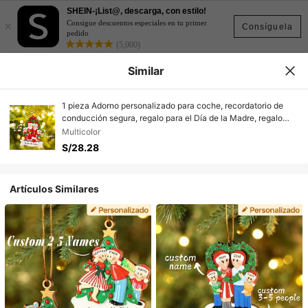
SHEIN-¡List@, descarga, con estilo!
×
Consigue descuentos especiales en tu primer
Consíguela
pedido
(5,000)
Similar
1 pieza Adorno personalizado para coche, recordatorio de
conducción segura, regalo para el Día de la Madre, regalo
para el Día del Padre, decoración de árbol de Navidad de
Multicolor
madera, personalizado con los nombres de los miembros de la
S/28.28
familia, decoraciones navideñas de madera, colgante
navideño para fiestas en casa
Artículos Similares