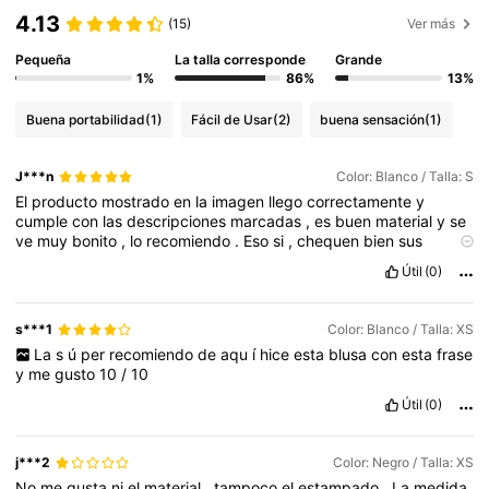
4.13
(15)
Ver más
Pequeña
La talla corresponde
Grande
1%
86%
13%
Buena portabilidad
(1)
Fácil de Usar
(2)
buena sensación
(1)
J***n
Color: Blanco / Talla: S
El
producto
mostrado
en
la
imagen
llego
correctamente
y
cumple
con
las
descripciones
marcadas
,
es
buen
material
y
se
ve
muy
bonito
,
lo
recomiendo
.
Eso
si
,
chequen
bien
sus
medidas
y
comparen
con
lo
que
se
muestra
y
los
comentarios
Útil
(0)
de
la
gente
para
que
tengan
una
opinion
mas
certera
s***1
Color: Blanco / Talla: XS
La
s
ú
per
recomiendo
de
aqu
í
hice
esta
blusa
con
esta
frase
y
me
gusto
10
/
10
Útil
(0)
j***2
Color: Negro / Talla: XS
No
me
gusta
ni
el
material
,
tampoco
el
estampado
.
La
medida