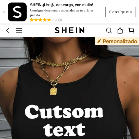
SHEIN-¡List@, descarga, con estilo!
×
Consigue descuentos especiales en tu primer
Consíguela
pedido
(5,000)