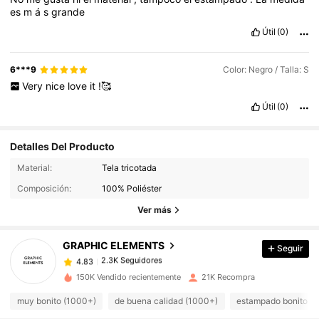
es
m
á
s
grande
Útil
(0)
6***9
Color: Negro / Talla: S
Very
nice
love
it
!🥰
Útil
(0)
Detalles Del Producto
Material:
Tela tricotada
2.3K Seguidores
4.83
Composición:
100% Poliéster
2.3K Seguidores
4.83
Ver más
2.3K Seguidores
4.83
2.3K Seguidores
4.83
GRAPHIC ELEMENTS
Seguir
2.3K Seguidores
4.83
m***r
seguido
Hace 1 día
150K Vendido recientemente
21K Recompra
2.3K Seguidores
4.83
muy bonito (1000+)
de buena calidad (1000+)
estampado bonito (
2.3K Seguidores
4.83