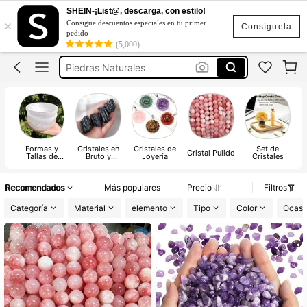
Obsidiana
SHEIN-¡List@, descarga, con estilo!
×
Consigue descuentos especiales en tu primer
Cuarzos Naturales
Consíguela
pedido
(5,000)
Piedras Naturales
Amatista
Piedra De Alumbre
Obsidiana
Cuarzos Naturales
Formas y
Cristales en
Cristales de
Set de
Cristal Pulido
Tallas de
Bruto y
Joyería
Cristales
Cristal
Agrupados
Recomendados
Más populares
Precio
Filtros
Categoría
Material
elemento
Tipo
Color
Ocasi