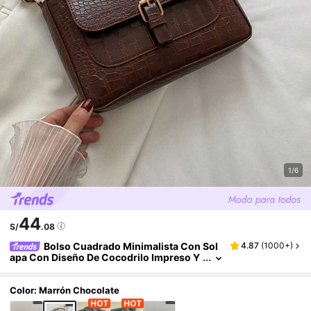
1/6
44
S/
.08
Bolso Cuadrado Minimalista Con Sol
4.87
(
1000+
)
apa Con Diseño De Cocodrilo Impreso Y
Hebilla Decorativa, Bolso Cruzado unicol
or Con Diseño De Cocodrilo En Relieve Y Heb
illa Decorativa
Color: Marrón Chocolate