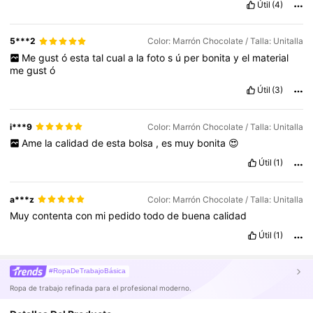
Útil
(4)
5***2
Color: Marrón Chocolate / Talla: Unitalla
Me
gust
ó
esta
tal
cual
a
la
foto
s
ú
per
bonita
y
el
material
me
gust
ó
Útil
(3)
i***9
Color: Marrón Chocolate / Talla: Unitalla
Ame
la
calidad
de
esta
bolsa
,
es
muy
bonita
😍
Útil
(1)
a***z
Color: Marrón Chocolate / Talla: Unitalla
Muy
contenta
con
mi
pedido
todo
de
buena
calidad
Útil
(1)
#RopaDeTrabajoBásica
Ropa de trabajo refinada para el profesional moderno.