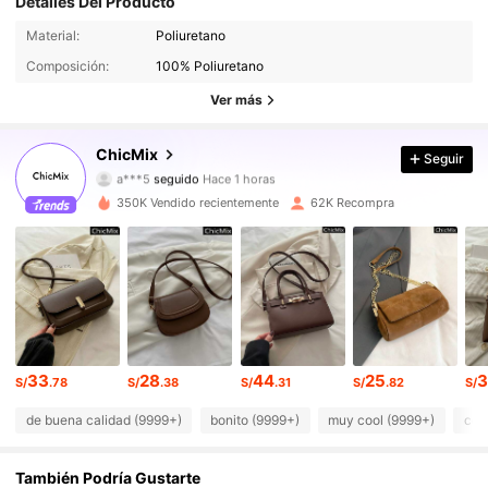
Detalles Del Producto
84K Seguidores
4.86
Material:
Poliuretano
Composición:
100% Poliuretano
84K Seguidores
4.86
Ver más
84K Seguidores
4.86
ChicMix
Seguir
a***5
seguido
Hace 1 horas
84K Seguidores
4.86
350K Vendido recientemente
62K Recompra
84K Seguidores
4.86
84K Seguidores
4.86
84K Seguidores
4.86
33
28
44
25
3
S/
.78
S/
.38
S/
.31
S/
.82
S/
84K Seguidores
4.86
de buena calidad (9999+)
bonito (9999+)
muy cool (9999+)
com
84K Seguidores
4.86
También Podría Gustarte
84K Seguidores
4.86