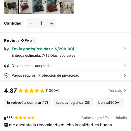
Cantidad:
Envío a
Peru
Envío gratis(Pedidos ≥ S/299.00)
Entrega estimada:
7-15 Días laborables
Devoluciones aceptadas
Pagos seguros · Protección de privacidad
4.87
(1000+)
Ver más
lo volveré a comprar
(17)
rapidez logística
(35)
bonito
(500+)
g***i
Color: Negro / Talla: Unitalla
me
encanto
la
recomiendo
mucho
la
calidad
es
buena