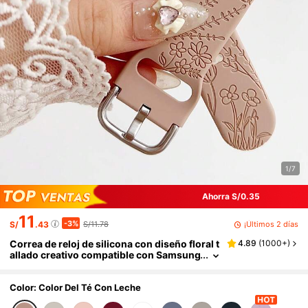
1/7
Ahorra S/0.35
11
-3%
¡Últimos 2 días
S/
.43
S/11.78
Correa de reloj de silicona con diseño floral t
4.89
(
1000+
)
allado creativo compatible con Samsung
/ de 20 mm, 22 mm, correas de reloj sua
ves y cómodas, ajustables para deportes, re
galo de San Valentín
Color: Color Del Té Con Leche