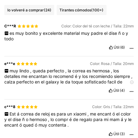
lo volveré a comprar
(24)
Tirantes cómodos
(100+)
C***R
Color: Color del té con leche / Talla: 22mm
es
muy
bonito
y
excelente
material
muy
padre
el
dise
ñ
o
y
todo
Útil
(6)
e***e
Color: Rosa / Talla: 20mm
muy
lindo
,
queda
perfecto
,
la
correa
es
hermosa
,
los
detalles
me
encantan
lo
recomend
é
y
los
recomiendo
siempre
,
calza
perfecto
en
el
galaxy
le
da
toque
sofisticado
facil
de
montar
y
desmontar
lo
compre
en
negro
y
rosa
Útil
(4)
c***8
Color: Gris / Talla: 22mm
Est
á
correa
de
reloj
es
para
un
xiaomi
,
me
encant
ó
el
color
y
el
dise
ñ
o
hermoso
,
lo
compr
é
de
regalo
para
mi
mam
á
y
le
encant
ó
qued
ó
muy
contenta
.
Útil
(3)