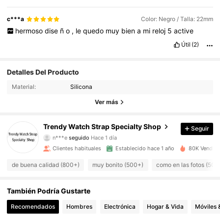
c***a
Color: Negro / Talla: 22mm
hermoso
dise
ñ
o
,
le
quedo
muy
bien
a
mi
reloj
5
active
Útil
(2)
Detalles Del Producto
653 Seguidores
4.88
Material:
Silicona
653 Seguidores
4.88
Ver más
653 Seguidores
4.88
Trendy Watch Strap Specialty Shop
Seguir
n***e
seguido
Hace 1 día
653 Seguidores
4.88
Clientes habituales
Establecido hace 1 año
80K Vendido
de buena calidad (800+)
muy bonito (500+)
como en las fotos (500
653 Seguidores
4.88
También Podría Gustarte
653 Seguidores
4.88
Recomendados
Hombres
Electrónica
Hogar & Vida
Móviles 
653 Seguidores
4.88