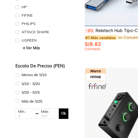
HP
FIFINE
PHILIPS
Reletech Hub Tipo-C, Adaptador USB-C, Divisor 3.0 Compatible con Portátiles Apple, Proyección 4K, Car
-5%
ATTACK SHARK
#1 Más vendidos
UGREEN
S/8.82
Ver Más
Estimado
Escala De Precios (PEN)
Menos de S/10
S/10 - S/20
S/20 - S/25
Más de S/25
Mín.:
Máx:
Ok