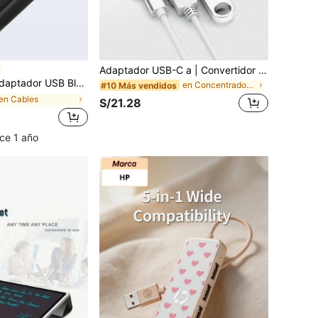
Adaptador USB-C a | Convertidor Tipo-C a Divisor | Hub de expansión multifuncional de 3 en 1 adecuado para portátiles, computadoras de escritorio y tabletas con Tipo-C
s, ratón inalámbrico, teclado, receptor y transmisor de música y audio Bluetooth
en Concentradores USB
#10 Más vendidos
en Cables
S/21.28
ce 1 año