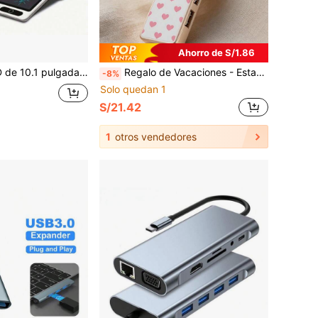
Ahorro de S/1.86
 creación de arte digital - Adecuada para el hogar, la escuela, la oficina y otros entornos, una excelente tableta de notas.
Regalo de Vacaciones - Estación de Acoplamiento USB-C 4 en 1 de HP -- Adaptador/Divisor de Carga Tipo-C (Soporta HDMI 4K), Puerto de Carga USB Integrado, Puerto de Red, Adaptador de Alimentación y Función de Estación de Carga 5V 0.5A, Estación de Acoplamiento Multipuerto (Diseño de Corazón Rosa).
-8%
Solo quedan 1
S/21.42
1
otros vendedores