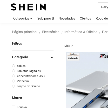
Daz
Use up 
Categorías
Solo para ti
Novedades
Ofertas
Ropa de
Página principal
Electrónica
Informática & Oficina
Per
/
/
/
Filtros
Más
Categoría
cables
Tabletas Digitales
Concentradores USB
Webcam
Tarjeta de Sonido
Marca
Lenovo