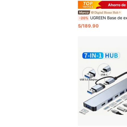
Ahorro de
Digital Home Hub
UGREEN Base de expansión para SSD M.2 de Mac mini, kit de expansión para Mac mini, incluye base + carcasa para disco duro + soporte elevador, base de expansión para SSD M.2, interfaz
-20%
S/189.90