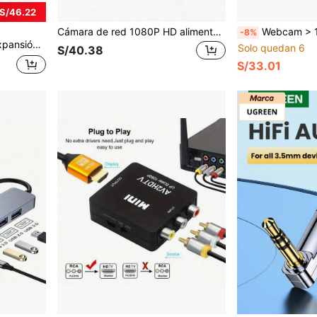
 S/46.22
Cámara de red 1080P HD alimentada por USB con lente macro de enfoque automático, giratoria 360°, plug and play, adecuada para computadora y Smart TV, aplicable para cursos en línea, reuniones y transmisión en vivo
Webcam > 1080P Full HD, Enfoque Automático, Vista de Ángulo Amplio, Micrófono Integrado, USB Plug And Play > Adecuada para Portátiles 
-8%
 USB 3.2, compatible con ordenadores de sobremesa Apple M4/M4 Pro.
Solo quedan 6
S/40.38
S/33.01