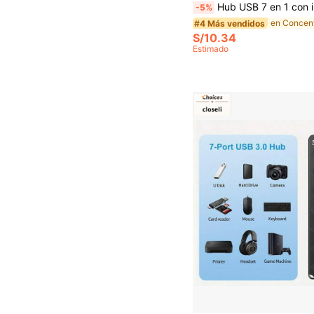
Hub USB 7 en 1 con interfaz dual USB-C/USB3.0, Divisor USB con 1 puerto USB 3.0, 4 puertos USB 2.0 y 2 puertos USB-C, para electrónicos/PC/portátiles
-5%
#4 Más vendidos
S/10.34
Estimado