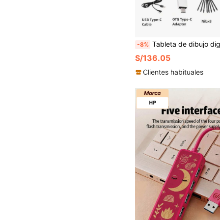
Tableta de dibujo digital ultradelgada de 10 pulgadas con 6 teclas de acceso directo y 16384 niveles de presión, lápiz óptico pasivo (incluye 8 puntas de repuesto y 1 adaptador OTG), compatible con Windows XP/7/8/10, MacOS 11.0+, Android 5.0+, adecuado para dibujar, diseñar y enseñanza en lí
-8%
S/136.05
Clientes habituales