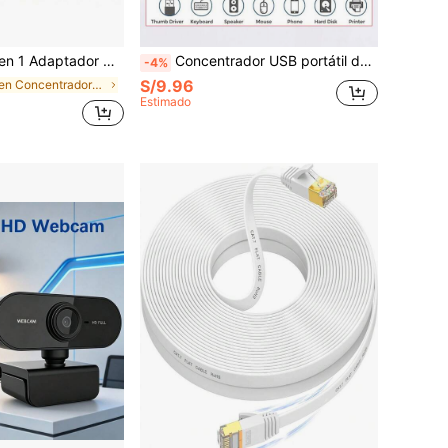
 Puerto de Carga PD 87W Lector de Tarjetas TF SD Compatible con Macbook, Matebook, S10 y Otros Dispositivos
Concentrador USB portátil de alta velocidad de 3 puertos - Adaptador giratorio Plug-and-Play para mejorar la conectividad de la laptop/PC
-4%
S/9.96
en Concentradores USB
Estimado