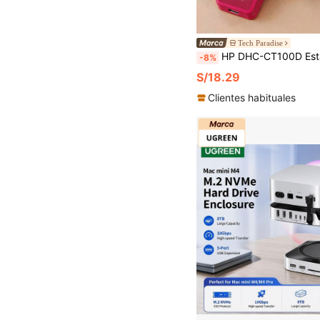
Tech Paradise
HP DHC-CT100D Estación de acoplamiento 4 en 1 Tipo C, proyección 4K HDMI, carga rápida PD, adaptador de concentrador USB 2.0, compatible con MacBook de Apple y t
-8%
S/18.29
Clientes habituales