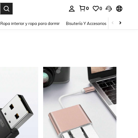
0
0
a. Press Enter to select.
Ropa interior y ropa para dormir
Bisutería Y Accesorios
Zapatos
H