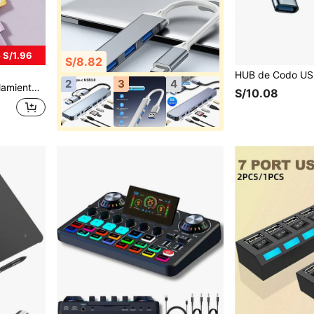
 S/1.96
S/8.82
2
3
4
 de cuatro en uno (negro, blanco, té con leche, plateado)
S/10.08