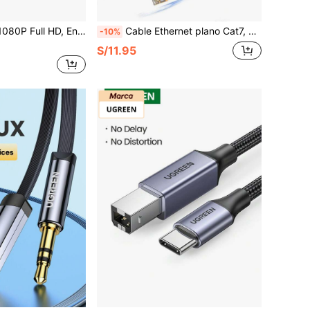
y Computadoras de Escritorio, Adecuada para Videoconferencias, Cursos en Línea, Transmisión en Vivo > Cámara de Computadora USB de Alta Definición Compacta, Adecuada para Uso en Oficina y Hogar
Cable Ethernet plano Cat7, cable de red Gigabit de alta velocidad Cat7 con conector RJ45 chapado en oro, 10Gbps, cable de Internet blindado, adecuado para portátiles, módems, enrutadores, computadoras
-10%
S/11.95