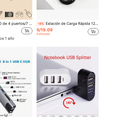
sh, mouse, teclado, dispositivo de juego, reproductor de MP3, disco duro y otros periféricos USB. Compatible con PC, Pro, Mini, Surface Pro, adaptador OTG, impresora, cámara, ventilador USB y otros dispositivos USB.
Estación de Carga Rápida 12-en-1 66W | 6 Puertos USB + 6 Puertos de Carga Rápida PD Tipo-C, Hub de Energía Compatible con iPhone, Portátil, Teléfono, Tableta, Consola de Juegos y Otros Dispositivos
-9%
S/19.09
Estimado
ce 1 año