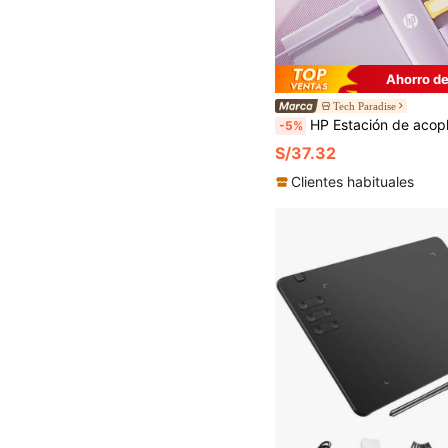
Ahorro de
Tech Paradise
HP Estación de acoplamiento USB con adaptador de carga Type C 3.0 Splitter compatible con portátil Apple, convertidor de proyección 4K, estación de acoplamiento de carga PD
-5%
S/37.32
Clientes habituales