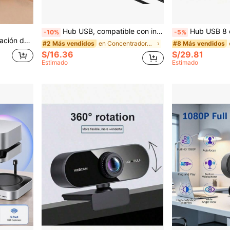
Hub USB, compatible con interfaces USB y Tipo C, estación de acoplamiento USB C de 8 puertos, con USB 3.0, USB 2.0, lector de tarjetas Micro SD/TF, micrófono/audio y otras interfaces, adecuado para portátiles, cámaras, computadoras de escritorio Pro, dispositivos de tableta
Hub USB 8 en 1 Adaptador Multi-Puerto Tipo-C 4K HDTV 100Mbps RJ45 Ethernet USB3.0
-10%
-5%
odas las computadoras portátiles Tipo C, color rojo rosa
en Concentradores USB
#2 Más vendidos
#8 Más vendidos
S/16.36
S/29.81
Estimado
Estimado