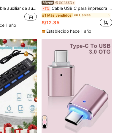
UGREEN
mpatible con smartphones y tabletas de Apple, así como con altavoces. Conector macho a macho con baño de oro de 24K
Cable USB C para impresora UGREEN, Tipo C a USB B 2.0, trenzado de nailon, compatible con MacBook Pro, impresoras, cámaras, piano digital, disco duro
-7%
en Cables
#1 Más vendidos
S/12.35
ce 1 año
Establecido hace 1 año