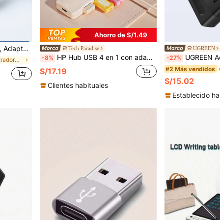
Ahorro de S/1.49
ga PD, Estación de Expansión 4 en 1
Tech Paradise
UGREEN
HP Hub USB 4 en 1 con adaptador de carga tipo C, compatible con portátiles Apple, admite proyección 4K y carga PD, disponible en negro, blanco, beige y plateado
UGREEN Adaptador USB Bluetooth 5.4 para PC, altavoce
-8%
-27%
en Concentradores USB
#2 Más vendidos
S/17.19
S/15.02
Clientes habituales
Establecido ha