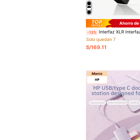
Ahorro de
Interfaz XLR Interfaz de audio USB para grabación, compatible con monitoreo, alimentación fantasma de 48V, perilla de ganancia, adecuado para podcasting, grabación de instrumentos, guitarra, creación de contenido
-13%
Solo quedan 7
S/169.11