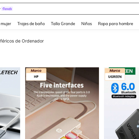
y
and down arrow keys to navigate search Búsqueda reciente and Busca y Encuentr
 mujer
Trajes de baño
Talla Grande
Niños
Ropa para hombre
iféricos de Ordenador