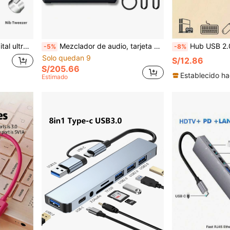
nea. Viene en una caja de regalo de lujo, perfecto para regalos de Navidad a familiares y amigos.
Mezclador de audio, tarjeta de sonido en vivo con efectos de mezclador DJ & cambiador de voz, reducción de ruido, silencio con un solo clic, panel de sonido con RGB, equipo de grabación de música, ideal para streaming/podcasting (batería de 3600mAh)
Hub USB 2.0 de 4 puertos/7 puertos, multifunción 7 en 1 con interruptor USB, adaptador divisor portátil para computadora, portátil, teléfono, unidad fla
-5%
-8%
Solo quedan 9
S/12.86
S/205.66
Establecido ha
Estimado