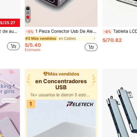
6
 S/25.27
 de video, mezclador de audio para PC, compatible con Vocal-FIFINE Ampli1
1 Pieza Conector Usb De Aleación De Aluminio A Tipo C, Adecuado Para Carga, Transmisión De Datos Y Conversión De Interfaz De Teléfonos Móviles, Ordenadores Y Cámaras
Tableta LCD de 10.1 pulgadas (con funda protectora) - Ideal para tomar notas, bocetos y
-5%
-8%
en Cables
#3 Más vendidos
S/70.82
S/5.40
Estimado
Más vendidos
en Concentradores
USB
1k+ usuarios le dieron 5 estrellas
1