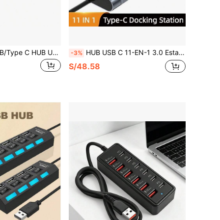
HUB de Codo USB/Type C HUB USB3.0 Estación de Acoplamiento HUB USB de 4 Puertos Adaptador HUB Type C
HUB USB C 11-EN-1 3.0 Estación de Acoplamiento Tipo-C Divisor a HDTV 4K 1080P VGA 100mbps RJ45 Ethernet Lector de Tarjetas SD/TF USB 3.0 Carga PD 87W Audio AUX 3.5mm
-3%
S/48.58