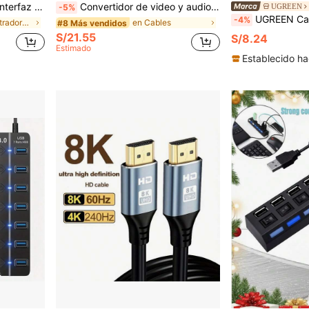
 y accesorios/periféricos, Body de aleación de aluminio
Convertidor de video y audio de 1080P Mini RCA Composite CVBS AV a HDTV, compatible con PAL/NTSC, con cable de carga USB para PC portátil, TV Box, VHS VCR, cámara, DVD
UGREEN
-5%
UGREEN Cable auxiliar de audio de 3,5 mm con conector de ángulo de 90 grados , co
-4%
en Concentradores USB
en Cables
#8 Más vendidos
S/21.55
S/8.24
Estimado
Establecido ha