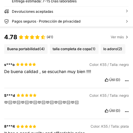
Entrega estimada:
7-15 Días laborables
Devoluciones aceptadas
Pagos seguros · Protección de privacidad
4.78
(41)
Ver más
Buena portabilidad
(4)
talla completa de copa
(1)
lo adoro
(2)
s***o
Color: K55 / Talla: negro
De
buena
calidad
,
se
escuchan
muy
bien
!!!!
Útil
(0)
S***d
Color: K55 / Talla: negro
🫶🏻🫶🏻🫶🏻🫶🏻🫶🏻🫶🏻🫶🏻🫶🏻🫶🏻
Útil
(0)
8***4
Color: K55 / Talla: plata