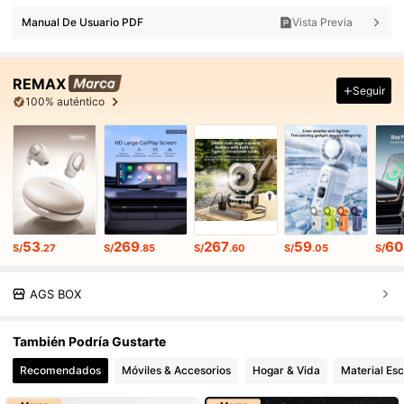
Manual De Usuario PDF
Vista Previa
REMAX
Seguir
100% auténtico
53
269
267
59
60
S/
.27
S/
.85
S/
.60
S/
.05
S/
AGS BOX
También Podría Gustarte
Recomendados
Móviles & Accesorios
Hogar & Vida
Material Esc