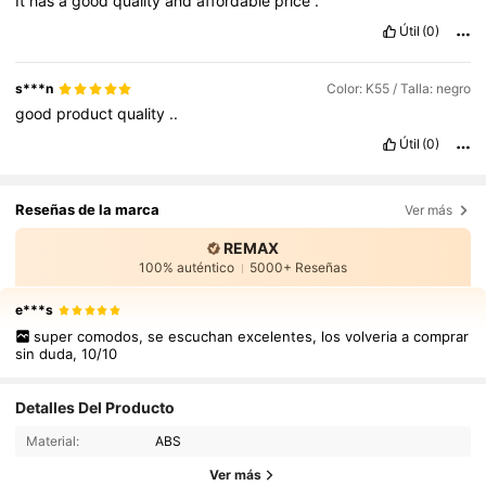
It
has
a
good
quality
and
affordable
price
.
Útil
(0)
s***n
Color: K55 / Talla: negro
good
product
quality
..
Útil
(0)
Reseñas de la marca
Ver más
REMAX
100% auténtico
5000+ Reseñas
e***s
super comodos, se escuchan excelentes, los volveria a comprar
sin duda, 10/10
Detalles Del Producto
Material:
ABS
Ver más