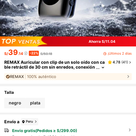
1/13
Ahorra S/11.04
39
-22%
¡Últimos 2 días
S/
.14
S/50.18
REMAX Auricular con clip de un solo oído con ca
4.78
(
41
)
ble retráctil de 30 cm sin enredos, conexión
multipunto para 2 dispositivos, cancelación
REMAX
100% auténtico
de ruido ENC, batería de 20 horas y pantalla, co
ntrol de cámara con un solo botón - Excelente p
ara trabajo, exteriores y conducción, auriculare
s para juegos, auriculares deportivos
Talla
negro
plata
Envío a
Peru
Envío gratis(Pedidos ≥ S/299.00)