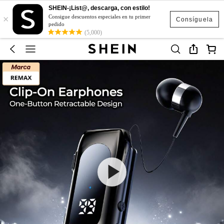
SHEIN-¡List@, descarga, con estilo!
×
Consigue descuentos especiales en tu primer
Consíguela
pedido
(5,000)