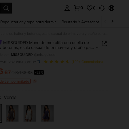
0
0
a. Press Enter to select.
Ropa interior y ropa para dormir
Bisutería Y Accesorios
Zapatos
H
MISSGUIDED Mono de mezclilla con cuello de halter y botones, estilo casual de primavera y otoño para festivales de verano, uso diario y vacaciones en resort
MISSGUIDED Mono de mezclilla con cuello de
 y botones, estilo casual de primavera y otoño para
ales de verano, uso diario y vacaciones en resort
o por
MISSGUIDED
@missguided
z25032620904839102
(100+ Comentarios)
6
.67
S/138.88
-52%
ICE AND AVAILABILITY
 de tiempo limitado
:
Verde