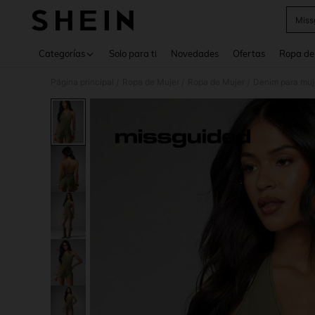
Miss
Use up 
Categorías
Solo para ti
Novedades
Ofertas
Ropa de
Página principal
Ropa de Mujer
Ropa de Mujer
Denim para muj
/
/
/