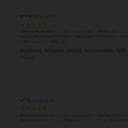
5***3
29 Nov,2025
Adecuado general: La talla corresponde, Altura: 162 cm / 64 in, Peso:
Adecuado general:
La talla corresponde
Altura:
162 cm / 
Forma del cuerpo:
Manzana
Caderas:
87 cm / 34 in
Cint
Color:
Blanco
Talla:
XS
excelente, de buena calidad, recomendado 100%
Traducir
a***s
22 Jan,2026
Adecuado general: La talla corresponde, Altura: 137 cm / 54 in, Peso: 
Adecuado general:
La talla corresponde
Altura:
137 cm / 
Cintura:
55 cm / 22 in
Caderas:
81 cm / 32 in
Forma del