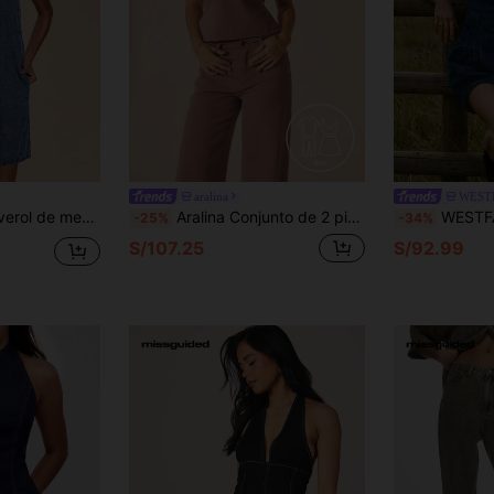
aralina
WEST
bolsillos para el verano, atuendo de vacaciones de verano
Aralina Conjunto de 2 piezas de top halter con nudo en la espalda y pantalón vaquero de pierna ancha de estilo casual de verano para mujer, estilo callejero Y2K de Estocolmo
WESTFADE Mono corto de mezclilla de algodón azul marino con cuell
-25%
-34%
S/107.25
S/92.99