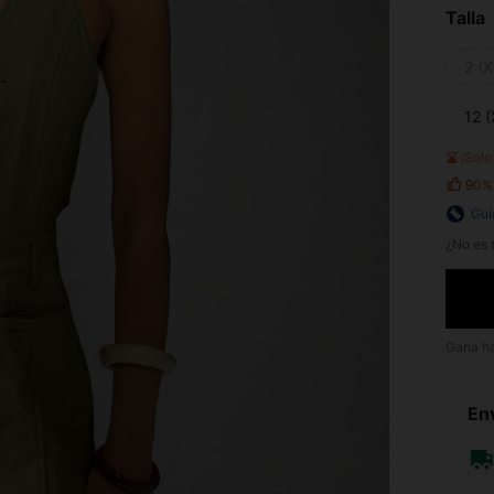
Talla
2 (X
12 (
¡Sol
90%
Guí
¿No es t
Gana h
Env