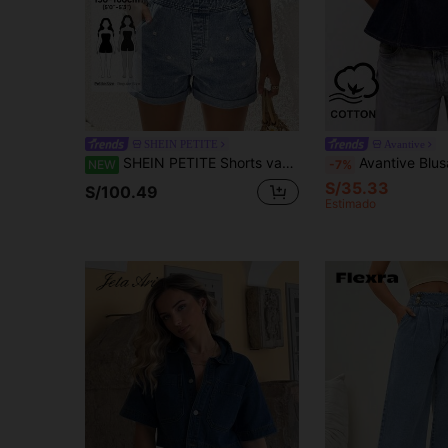
SHEIN PETITE
Avantive
SHEIN PETITE Shorts vaqueros tipo peto casual de verano para mujer con pequeñas margaritas
Avantive Blusa de mujer casual de cuel
NEW
-7%
S/35.33
S/100.49
Estimado