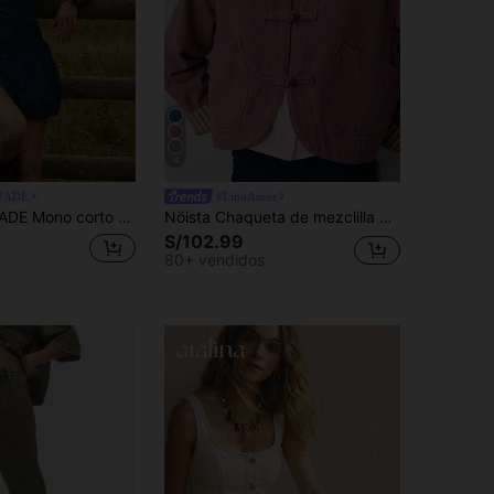
4
FADE
#LinoAmor
o en V, plisado, espalda con lazo, bajo de burbuja, estilo chic para vacaciones de verano, boho, vaquera, ropa western, atuendo de rodeo y festival
Nöista Chaqueta de mezclilla con cuello mandarín y botones de rana. Verano, otoño, festival, viaje, casual.
S/102.99
80+ vendidos