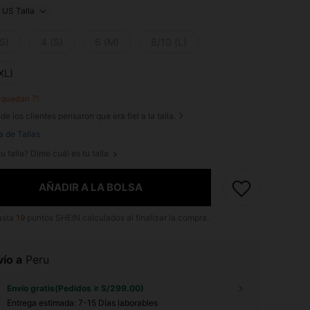
US Talla
S)
4 (S)
6 (M)
8/10 (L)
XL)
o quedan 7!
de los clientes pensaron que era fiel a la talla.
a de Tallas
u talla? Dime cuál es tu talla
AÑADIR A LA BOLSA
asta
19
puntos SHEIN calculados al finalizar la compra.
ío a
Peru
Envío gratis(Pedidos ≥ S/299.00)
Entrega estimada:
7-15 Días laborables