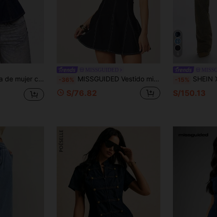
6
MISSGUIDED
MISS
lo halter de denim para uso diario
MISSGUIDED Vestido mini de mezclilla con cuello halter, escote en V profundo, pespuntes blancos en contraste, silueta evasé, casual y de fiesta para el verano
SHEIN X YERIMUA MISSGUIDED Pantalones vaqueros holgados de Y2K 
-36%
-15%
S/76.82
S/150.13