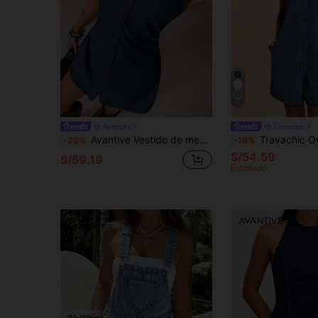
5
Avantive
Travachic
Avantive Vestido de mezclilla con botones en el frente plisado, ajustado y sin mangas, unicolor, de moda para el verano
Travachic Overol de mezclilla para mujer, mono con tirantes y 
-20%
-16%
S/54.59
S/59.19
Estimado