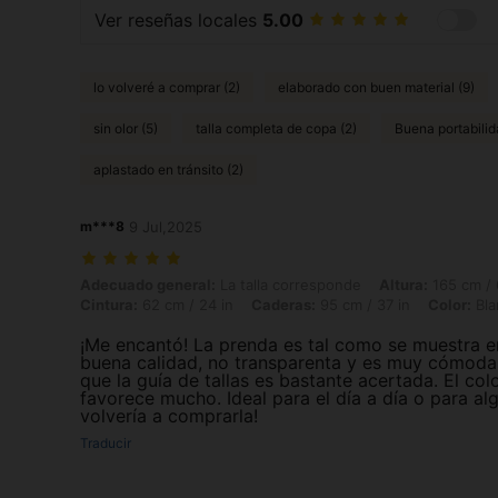
Ver reseñas locales
5.00
lo volveré a comprar (2)
elaborado con buen material (9)
sin olor (5)
talla completa de copa (2)
Buena portabilid
aplastado en tránsito (2)
m***8
9 Jul,2025
Adecuado general: La talla corresponde, Altura: 165 cm / 65 in, Peso: 
Adecuado general:
La talla corresponde
Altura:
165 cm / 
Cintura:
62 cm / 24 in
Caderas:
95 cm / 37 in
Color:
Bla
¡Me encantó! La prenda es tal como se muestra en 
buena calidad, no transparenta y es muy cómoda.
que la guía de tallas es bastante acertada. El colo
favorece mucho. Ideal para el día a día o para al
volvería a comprarla!
Traducir