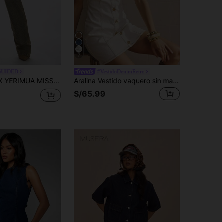
7
GUIDED
#VestidoDenimRetro
de estilo revival, con impresión de monograma de diseñador, pierna recta, cintura alta, casuales, de moda callejera, para otoño e invierno
Aralina Vestido vaquero sin mangas de moda casual de mujer de una sola hilera de botones
S/65.99