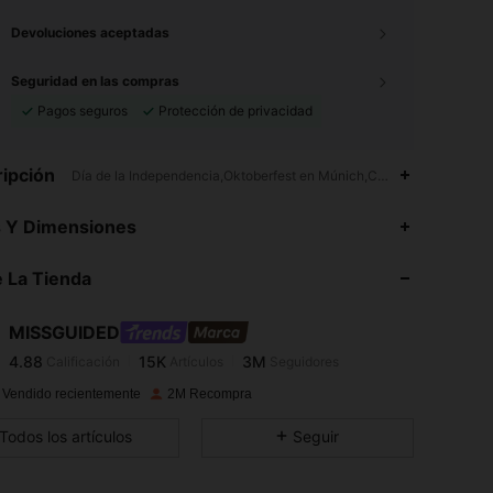
Devoluciones aceptadas
Seguridad en las compras
Pagos seguros
Protección de privacidad
ipción
Día de la Independencia,Oktoberfest en Múnich,Camisa,Manga norm
4.88
15K
3M
s Y Dimensiones
4.88
15K
3M
 La Tienda
4.88
15K
3M
MISSGUIDED
4.88
15K
3M
Calificación
Artículos
Seguidores
M***a
pagó
Hace 1 día
 Vendido recientemente
2M Recompra
4.88
15K
3M
Todos los artículos
Seguir
4.88
15K
3M