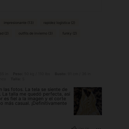
impresionante (13)
rapidez logística (2)
ad (2)
outfits de invierno (3)
funky (2)
50 kg / 110 lbs, Busto: 91 cm / 36 in, Cintura: 62 cm / 24 in, Caderas: 95 cm / 37 i
65 in
Peso:
50 kg / 110 lbs
Busto:
91 cm / 36 in
nco
Talla:
S
las fotos. La tela se siente de
 La talla me quedó perfecta, así
r es fiel a la imagen y el corte
go más casual. ¡Definitivamente