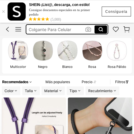
Llavero Para Celular
SHEIN-¡List@, descarga, con estilo!
×
Consigue descuentos especiales en tu primer
Correa Para Celular
Consíguela
pedido
(5,000)
Accesorios Para Celular
Colgante Para Celular
Cordon Para Celular
Llavero Para Celular
Correa Para Celular
Multicolor
Negro
Blanco
Rosa
Rosa Pálido
Recomendados
Más populares
Precio
Filtros
Color
Talla
Material
Tipo
Recubrimiento