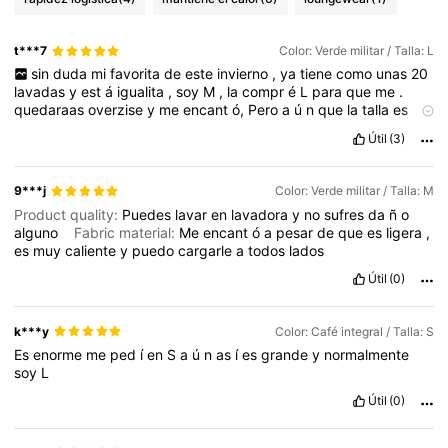
t***7
Color: Verde militar / Talla: L
sin
duda
mi
favorita
de
este
invierno
,
ya
tiene
como
unas
20
lavadas
y
est
á
igualita
,
soy
M
,
la
compr
é
L
para
que
me
.
quedaraas
overzise
y
me
encant
ó,
Pero
a
ú
n
que
la
talla
es
mas
grande
las
mangas
me
quedan
ligeramente
cortas
,
arriba
Útil
(3)
del
hueso
de
la
mu
ñ
eca
,
a
ú
n
as
í
el
estilo
se
ve
cool
.
satisfecha
con
mi
compra
9***j
Color: Verde militar / Talla: M
Product quality:
Puedes
lavar
en
lavadora
y
no
sufres
da
ñ
o
alguno
Fabric material:
Me
encant
ó
a
pesar
de
que
es
ligera
,
es
muy
caliente
y
puedo
cargarle
a
todos
lados
Útil
(0)
k***y
Color: Café integral / Talla: S
Es
enorme
me
ped
í
en
S
a
ú
n
as
í
es
grande
y
normalmente
soy
L
Útil
(0)