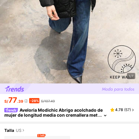
1/7
77
-28%
S/
.39
S/107.49
Aveloria Modichic Abrigo acolchado de
4.78
(
57
)
mujer de longitud media con cremallera met
álica ondulada y acolchado, ligero
Talla
US
1 left