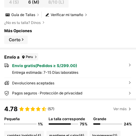
4
(S)
6
(M)
8/10
(L)
Guía de Tallas
Verificar mi tamaño
¿No es tu talla? Dinos
Más Opciones
Corto
Envío a
Peru
Envío gratis(Pedidos ≥ S/299.00)
Entrega estimada:
7-15 Días laborables
Devoluciones aceptadas
Pagos seguros · Protección de privacidad
4.78
(57)
Ver más
Pequeña
La talla corresponde
Grande
1%
75%
24%
rapidez logística
(4)
mantiene el calor
(6)
loungewear
(1)