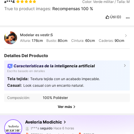
a***4
Color: Verde militar / Talla: M
True to product images:
Recompensas
100
%
Útil
(0)
Modelar es vestir:
S
Altura:
176cm
Busto:
80cm
Cintura:
60cm
Caderas:
90cm
Detalles Del Producto
Características de la inteligencia artificial
Escrito basado en detalles
Tela tejida:
Textura tejida con un acabado impecable.
Casual:
Look casual con un encanto natural.
776K Seguidores
4.86
Composición:
100% Poliéster
776K Seguidores
4.86
Ver más
776K Seguidores
4.86
Aveloria Modichic
t***a
seguido
Hace 6 horas
776K Seguidores
4.86