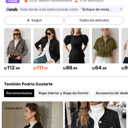
920K Vendido recientemente
510K Recompra
Esta tienda está seleccionada como
「Botique de moda」
776K Seguidores
4.86
Seguir
Todos los artículos
776K Seguidores
4.86
776K Seguidores
4.86
776K Seguidores
4.86
112
111
86
64
9
S/
.99
S/
.10
S/
.99
S/
.99
S/
776K Seguidores
4.86
También Podría Gustarte
776K Seguidores
4.86
Recomendados
Ropa Interior y Ropa de Dormir
Accesorios de Vesti
776K Seguidores
4.86