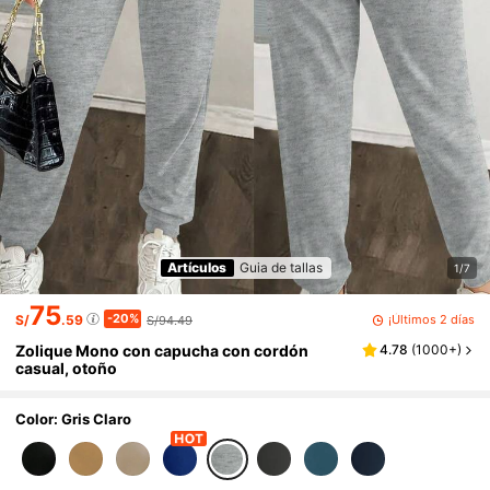
Artículos
Guia de tallas
1/7
75
-20%
¡Últimos 2 días
S/
.59
S/94.49
Zolique Mono con capucha con cordón
4.78
(
1000+
)
casual, otoño
Color: Gris Claro