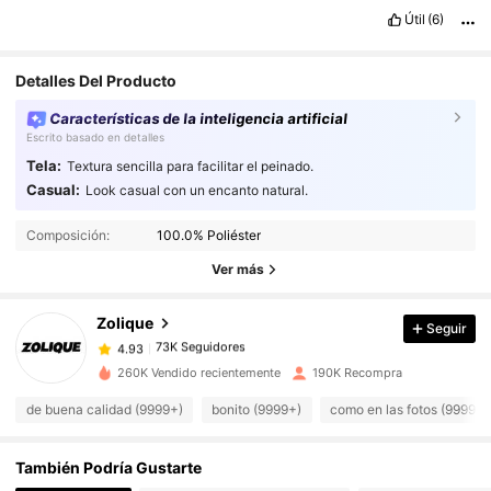
Útil
(6)
Detalles Del Producto
Características de la inteligencia artificial
Escrito basado en detalles
Tela:
Textura sencilla para facilitar el peinado.
Casual:
Look casual con un encanto natural.
73K Seguidores
4.93
73K Seguidores
4.93
Composición:
100.0% Poliéster
73K Seguidores
4.93
Ver más
73K Seguidores
4.93
Zolique
Seguir
73K Seguidores
4.93
c***m
seguido
Hace 11 horas
73K Seguidores
4.93
260K Vendido recientemente
190K Recompra
73K Seguidores
4.93
de buena calidad (9999+)
bonito (9999+)
como en las fotos (9999+)
73K Seguidores
4.93
También Podría Gustarte
73K Seguidores
4.93