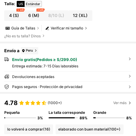
Talla
:
US
Estándar
5 left
3 left
4
(S)
6
(M)
8/10
(L)
12
(XL)
Guía de Tallas
Verificar mi tamaño
¿No es tu talla? Dinos
Envío a
Peru
Envío gratis(Pedidos ≥ S/299.00)
Entrega estimada:
7-15 Días laborables
Devoluciones aceptadas
Pagos seguros · Protección de privacidad
4.78
(1000+)
Ver más
Pequeña
La talla corresponde
Grande
3%
89%
8%
lo volveré a comprar
(16)
elaborado con buen material
(100+)