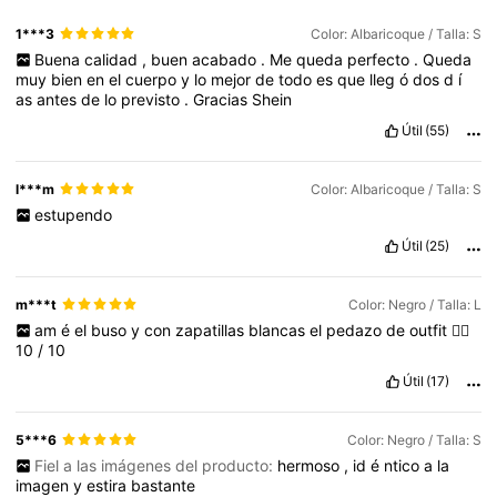
1***3
Color: Albaricoque / Talla: S
Buena
calidad
,
buen
acabado
.
Me
queda
perfecto
.
Queda
muy
bien
en
el
cuerpo
y
lo
mejor
de
todo
es
que
lleg
ó
dos
d
í
as
antes
de
lo
previsto
.
Gracias
Shein
Útil
(55)
l***m
Color: Albaricoque / Talla: S
estupendo
Útil
(25)
m***t
Color: Negro / Talla: L
am
é
el
buso
y
con
zapatillas
blancas
el
pedazo
de
outfit
👌🏼
10
/
10
Útil
(17)
5***6
Color: Negro / Talla: S
Fiel a las imágenes del producto:
hermoso
,
id
é
ntico
a
la
imagen
y
estira
bastante