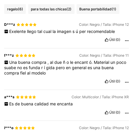
regalo
(6)
para todas las chicas
(2)
Buena portabilidad
(1)
D***z
Color: Negro / Talla: iPhone 12
Exelente
llego
tal
cual
la
imagen
s
ú
per
recomendable
Útil
(0)
f***z
Color: Negro / Talla: iPhone 11
Una
buena
compra
,
al
due
ñ
o
le
encant
ó.
Material
un
poco
suabe
no
es
funda
r
í
gida
pero
en
general
es
una
buena
compra
fiel
al
modelo
Útil
(0)
a***s
Color: Multicolor / Talla: iPhone XR
Es
de
buena
calidad
me
encanta
Útil
(0)
l***o
Color: Negro / Talla: iPhone 12