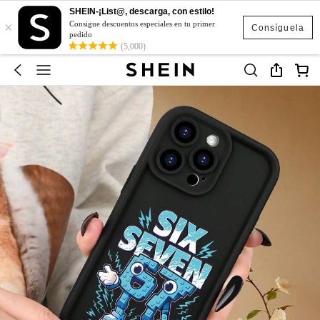
SHEIN-¡List@, descarga, con estilo!
×
Consigue descuentos especiales en tu primer
Consíguela
pedido
(5,000)