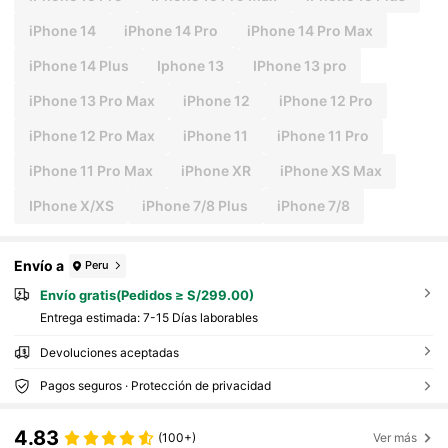
iPhone 14
iPhone 14 Pro
iPhone 14 Pro Max
iPhone 14 Plus
Iphone 13
IPhone 13 pro
iPhone 13 Pro Max
iPhone 12
iPhone 12 Pro
iPhone 12 Pro Max
iPhone 11
iPhone 11 Pro
iPhone 11 Pro Max
iPhone XR
iPhone XS Max
IPhone X/XS
iPhone 7/8 Plus
iPhone 7/8
Envío a
Peru
Envío gratis(Pedidos ≥ S/299.00)
Entrega estimada:
7-15 Días laborables
Devoluciones aceptadas
Pagos seguros · Protección de privacidad
4.83
(100+)
Ver más