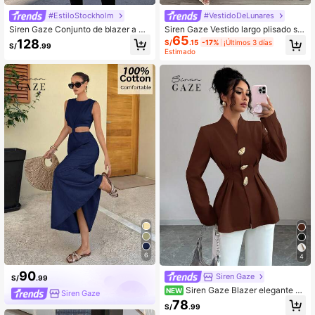
#EstiloStockholm
#VestidoDeLunares
Siren Gaze Conjunto de blazer a cu
Siren Gaze Vestido largo plisado sin
65
adros y falda plisada de moda para
mangas de línea A nuevo de verano
128
S/
.15
-17%
¡Últimos 3 días
S/
.99
mujer, atuendo para ir al trabajo
Estimado
6
4
90
Siren Gaze
S/
.99
Siren Gaze Blazer elegante de
NEW
Siren Gaze
manga larga con un solo botón de
78
S/
.99
metal y unicolor para mujer