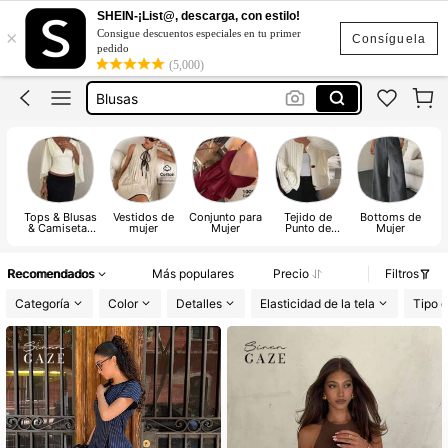
Blusas Bonitas
SHEIN-¡List@, descarga, con estilo!
×
Consigue descuentos especiales en tu primer
Vestidos
Consíguela
pedido
(5,000)
Blusas
Conjunto De 2 Piezas Para Mujer
Traje De Baño Mujer
Blusas Bonitas
Vestidos
Tops & Blusas
Vestidos de
Conjunto para
Tejido de
Bottoms de
& Camisetas
mujer
Mujer
Punto de
Mujer
E
de Mujer
Mujer
Recomendados
Más populares
Precio
Filtros
Categoría
Color
Detalles
Elasticidad de la tela
Tipo d