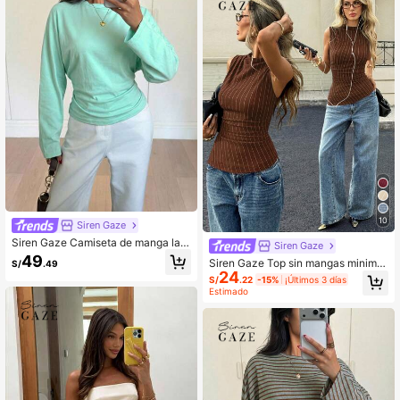
ves
10
Siren Gaze
Siren Gaze Camiseta de manga larg
Siren Gaze
a de cuello redondo casual y minim
49
Siren Gaze Top sin mangas minimal
S/
.49
alista para mujer
24
ista para mujer con estampado de lí
S/
.22
-15%
¡Últimos 3 días
neas, uso casual diario
Estimado