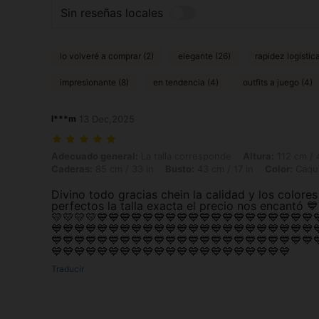
Sin reseñas locales
lo volveré a comprar (2)
elegante (26)
rapidez logística
impresionante (8)
en tendencia (4)
outfits a juego (4)
l***m
13 Dec,2025
Adecuado general: La talla corresponde, Altura: 112 cm / 44 in, Peso: 
Adecuado general:
La talla corresponde
Altura:
112 cm / 
Caderas:
85 cm / 33 in
Busto:
43 cm / 17 in
Color:
Caqu
Divino todo gracias chein la calidad y los colores
perfectos la talla exacta el precio nos encantó 
💛💛💛💛💙💙💙💙💙💙💙💙💙💙💙💙💙💙💙💙💙💙💙
💙💙💙💙💙💙💙💙💙💙💙💙💙💙💙💙💙💙💙💙💙💙💙
💙💙💙💙💙💙💙💙💙💙💙💙💙💙💙💙💙💙💙💙💙💙💙
💙💙💙💙💙💙💙💙💙💙💙💙💙💙💙💙💙💙💙💙💙
Traducir