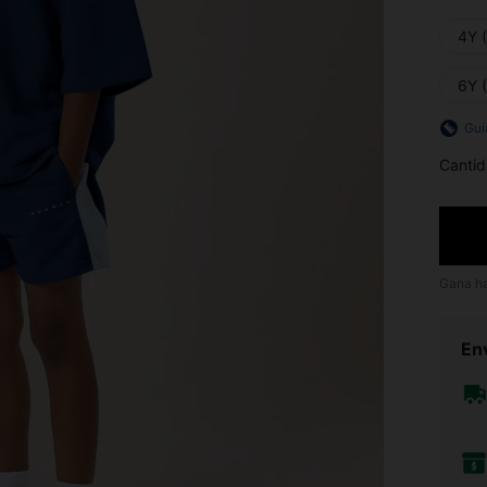
4Y 
6Y 
Guí
Cantid
Gana h
Env