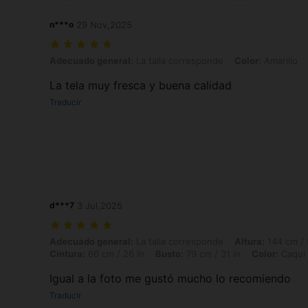
n***o
29 Nov,2025
Adecuado general: La talla corresponde, Color: Amarillo, Talla: 7Y
Adecuado general:
La talla corresponde
Color:
Amarillo
La tela muy fresca y buena calidad
Traducir
d***7
3 Jul,2025
Adecuado general: La talla corresponde, Altura: 144 cm / 57 in, Peso: 
Adecuado general:
La talla corresponde
Altura:
144 cm / 
Cintura:
66 cm / 26 in
Busto:
79 cm / 31 in
Color:
Caqui
Igual a la foto me gustó mucho lo recomiendo
Traducir