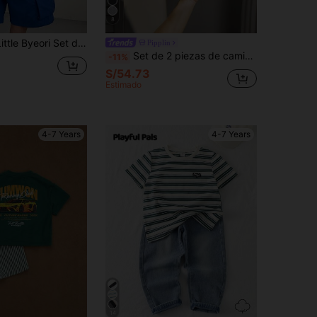
8
antalones cortos cargo de bolsillo ancho para niño pequeño, versátil y cómodo, adecuado para primavera/verano, uso diario, deportes, salidas, escuela, fiestas, vacaciones, sesiones de fotos
Pipplin
Set de 2 piezas de camisa polo de manga corta de punto de unicolor con cuello vuelto holgada y shorts para niños, adecuado para atuendos infantiles, regreso a la escuela, fiestas de cumpleaños, eventos por la noche, actuaciones, bodas, bautizos, graduaciones escolares, uso diario, escuela, viajes, deportes, estilos de Oriente Medio, primavera, verano
-11%
S/54.73
Estimado
4-7 Years
4-7 Years
14