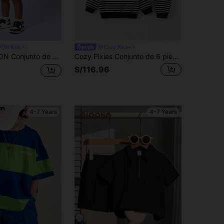
ON Kids
Cozy Pixies
texto de Brooklyn, de manga corta, para actividades deportivas, verano, casual y cómodo para el tiempo libre
Cozy Pixies Conjunto de 6 piezas para niño pequeño: sudadera de cuello redondo de manga larga con parche decorativo y pantalones largos de cintura elástica para otoño e invierno
S/116.96
4-7 Years
4-7 Years