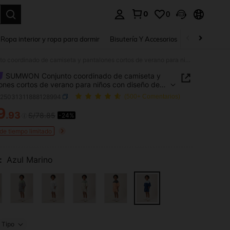
0
0
a. Press Enter to select.
Ropa interior y ropa para dormir
Bisutería Y Accesorios
Zapatos
H
SUMWON Conjunto coordinado de camiseta y pantalones cortos de verano para niños con diseño de bloques de color y detalles acanalados
SUMWON Conjunto coordinado de camiseta y
ones cortos de verano para niños con diseño de
s de color y detalles acanalados
k25031311888128994
(500+ Comentarios)
9
.93
S/78.85
-24%
ICE AND AVAILABILITY
 de tiempo limitado
:
Azul Marino
Tipo