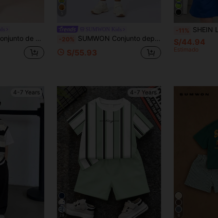
5
SHEIN Little Byeori Set de 2 piezas: camiseta de cuello redondo con bloques de color y p
ds
SUMWON Kids
-11%
os con estampado de logotipo pequeño en el pecho, conjunto casual de verano
SUMWON Conjunto deportivo Brooklyn para niños Conjunto de top sin mangas de estilo varsity y shorts Ropa casual de verano Ropa deportiva juvenil Conjunto de dos piezas deportivo para vacaciones
-20%
S/44.94
Estimado
S/55.93
4-7 Years
4-7 Years
29
6