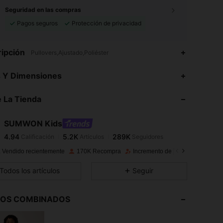
Seguridad en las compras
Pagos seguros
Protección de privacidad
ipción
Pullovers,Ajustado,Poliéster
4.94
5.2K
289K
s Y Dimensiones
4.94
5.2K
289K
 La Tienda
4.94
5.2K
289K
4.94
5.2K
289K
SUMWON Kids
4.94
5.2K
289K
Calificación
Artículos
Seguidores
o***d
seguido
Hace 4 horas
4.94
5.2K
289K
 Vendido recientemente
170K Recompra
Incremento de seguidores de 11
4.94
5.2K
289K
Todos los artículos
Seguir
4.94
5.2K
289K
4.94
5.2K
289K
LOS COMBINADOS
4.94
5.2K
289K