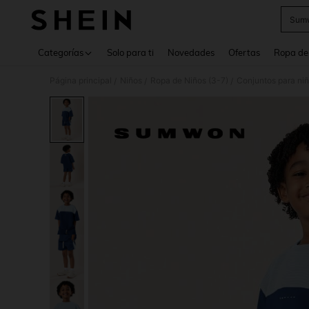
Sumw
Use up 
Categorías
Solo para ti
Novedades
Ofertas
Ropa de
Página principal
Niños
Ropa de Niños (3-7)
Conjuntos para ni
/
/
/