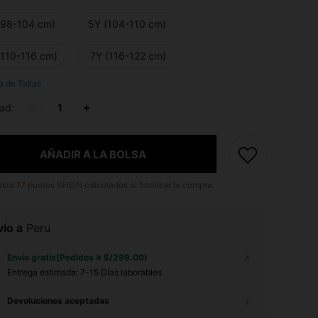
(98-104 cm)
5Y (104-110 cm)
(110-116 cm)
7Y (116-122 cm)
a de Tallas
ad:
AÑADIR A LA BOLSA
asta
17
puntos SHEIN calculados al finalizar la compra.
ío a
Peru
Envío gratis(Pedidos ≥ S/299.00)
Entrega estimada:
7-15 Días laborables
Devoluciones aceptadas