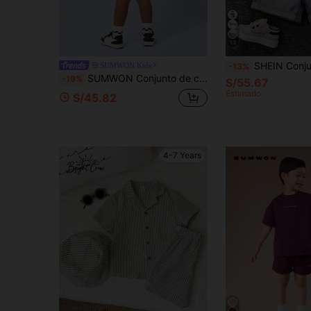
13
SHEIN Conjunto de 2 piezas para niños/niñas jóvenes, camiseta de manga corta a rayas y pa
SUMWON Kids
-13%
SUMWON Conjunto de camiseta y pantalones cortos a juego de talla grande para niños con cuello redondo, ropa de verano casual para jugar, color azul marino
-19%
S/55.67
Estimado
S/45.82
4-7 Years