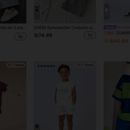
40
5
ntalones cortos de mezclilla, estilo casual de primavera/verano, atuendo de streetwear
SHEIN 6piezas/Set Conjunto de Camiseta de Manga Corta & Pantalones Cortos para Niño Joven, Azul Real/Caqui/Negro, Estampado de Cara Simple, Estilo Casual Japonés/Coreano, Camiseta de Manga Corta de unicolor + Pantalones Cortos a Rayas Verticales a Juego, Paleta de Colores Coordinada, Simple & Premium, Conjunto de Camiseta para Niños, Adecuado para 4A-7A
SUMW
SUMWON Conjunto de uso diario de dos piezas con 
-30%
S/74.99
S/40.80
4-7 Years
4-7 Years