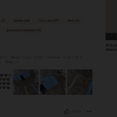
 (2)
bonito (46)
muy cool (57)
tenis (5)
accesorios faltantes (4)
6
Artícul
relaci
15 kg / 33 lbs, Cintura: 71 cm / 28 in, Caderas: 85 cm / 33 in, Busto: 43 cm / 17 i
44 in
Peso:
15 kg / 33 lbs
Cintura:
71 cm / 28 in
i
Talla:
5Y
💙💙💛
💙💙
💙💙
💙💙
Útil (0)