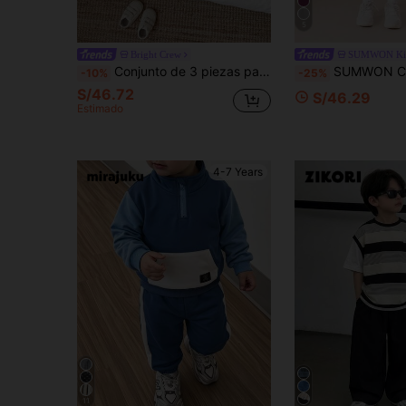
5
Bright Crew
SUMWON Ki
Conjunto de 3 piezas para niños pequeños: camisa de manga corta a rayas, pantalones cortos y sombrero para el sol, ropa de verano para vacaciones
SUMWON Conjunto de camiseta de cuello redondo y pantalones cortos morados para niñ
-10%
-25%
S/46.72
S/46.29
Estimado
4-7 Years
11