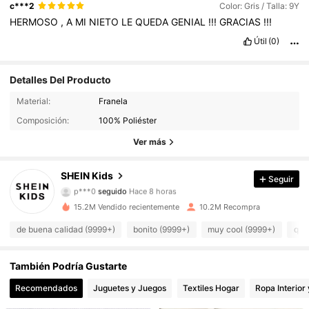
c***2
Color: Gris / Talla: 9Y
HERMOSO
,
A
MI
NIETO
LE
QUEDA
GENIAL
!!!
GRACIAS
!!!
Útil
(0)
Detalles Del Producto
810K Seguidores
4.94
Material:
Franela
Composición:
100% Poliéster
810K Seguidores
4.94
Ver más
810K Seguidores
4.94
SHEIN Kids
Seguir
p***0
seguido
Hace 8 horas
810K Seguidores
4.94
15.2M Vendido recientemente
10.2M Recompra
810K Seguidores
4.94
de buena calidad (9999+)
bonito (9999+)
muy cool (9999+)
que
810K Seguidores
4.94
También Podría Gustarte
Recomendados
Juguetes y Juegos
Textiles Hogar
Ropa Interior
810K Seguidores
4.94