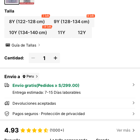
Talla
3 left
8 left
8Y
(122-128 cm)
9Y
(128-134 cm)
10 left
10Y
(134-140 cm)
11Y
12Y
Guía de Tallas
Cantidad:
Envío a
Peru
Envío gratis(Pedidos ≥ S/299.00)
Entrega estimada:
7-15 Días laborables
Devoluciones aceptadas
Pagos seguros · Protección de privacidad
4.93
(1000+)
Ver más