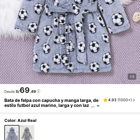
1/5
69
S/
.49
Desde
Bata de felpa con capucha y manga larga, de
4.93
(
1000+
)
estilo futbol azul marino, larga y con laz
o, para niños, cálida y cómoda
Color: Azul Real