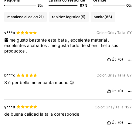
Pequeña
La talla corresponde
Grande
3%
97%
0%
mantiene el calor
(21)
rapidez logística
(5)
bonito
(86)
v***a
Color: Gris / Talla: 9Y
me
gusto
bastante
esta
bata
,
excelente
material
.
excelentes
acabados
.
me
gusta
todo
de
shein
,
fiel
a
sus
productos
.
Útil
(0)
b***c
Color: Gris / Talla: 8Y
S
ú
per
bello
me
encanta
mucho
😍
Útil
(0)
y***9
Color: Gris / Talla: 12Y
de
buena
calidad
la
talla
corresponde
Útil
(0)