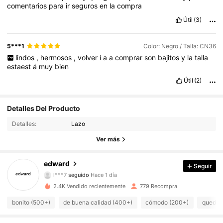
comentarios
para
ir
seguros
en
la
compra
Útil
(3)
5***1
Color: Negro / Talla: CN36
lindos
,
hermosos
,
volver
í
a
a
comprar
son
bajitos
y
la
talla
estaest
á
muy
bien
Útil
(2)
1.2K Seguidores
4.93
Detalles Del Producto
Detalles:
Lazo
1.2K Seguidores
4.93
Ver más
1.2K Seguidores
4.93
edward
Seguir
l***7
seguido
Hace 1 día
1.2K Seguidores
4.93
2.4K Vendido recientemente
779 Recompra
1.2K Seguidores
4.93
bonito (500+)
de buena calidad (400+)
cómodo (200+)
queda 
1.2K Seguidores
4.93