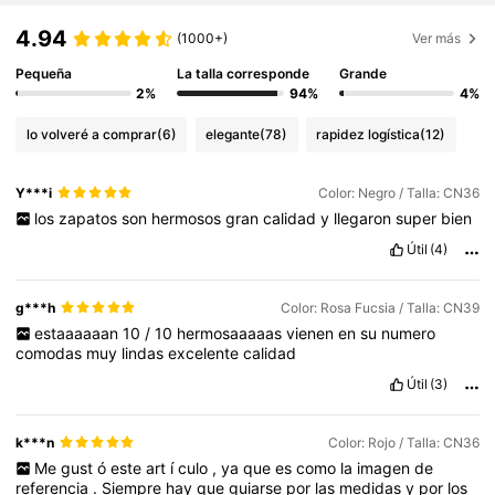
4.94
(1000+)
Ver más
Pequeña
La talla corresponde
Grande
2%
94%
4%
lo volveré a comprar
(6)
elegante
(78)
rapidez logística
(12)
Y***i
Color: Negro / Talla: CN36
los
zapatos
son
hermosos
gran
calidad
y
llegaron
super
bien
Útil
(4)
g***h
Color: Rosa Fucsia / Talla: CN39
estaaaaaan
10
/
10
hermosaaaaas
vienen
en
su
numero
comodas
muy
lindas
excelente
calidad
Útil
(3)
k***n
Color: Rojo / Talla: CN36
Me
gust
ó
este
art
í
culo
,
ya
que
es
como
la
imagen
de
referencia
.
Siempre
hay
que
guiarse
por
las
medidas
y
por
los