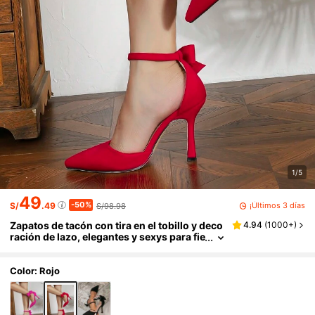
1/5
49
-50%
¡Últimos 3 días
S/
.49
S/98.98
Zapatos de tacón con tira en el tobillo y deco
4.94
(
1000+
)
ración de lazo, elegantes y sexys para fie
stas y San Valentín
Color: Rojo