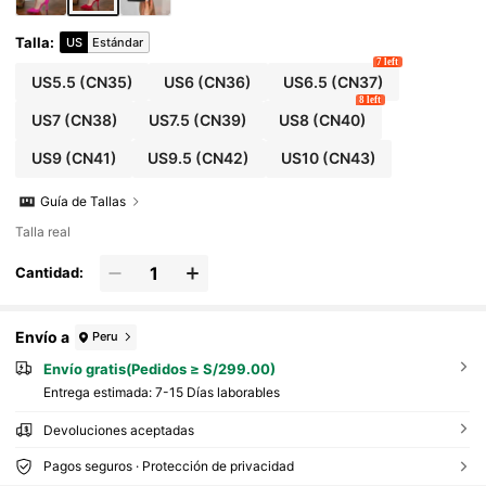
Talla
:
US
Estándar
7 left
US5.5
(CN35)
US6
(CN36)
US6.5
(CN37)
8 left
US7
(CN38)
US7.5
(CN39)
US8
(CN40)
US9
(CN41)
US9.5
(CN42)
US10
(CN43)
Guía de Tallas
Talla real
Cantidad:
Envío a
Peru
Envío gratis(Pedidos ≥ S/299.00)
Entrega estimada:
7-15 Días laborables
Devoluciones aceptadas
Pagos seguros · Protección de privacidad