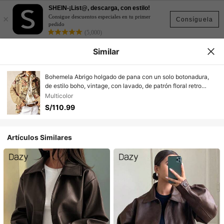
SHEIN-¡List@, descarga, con estilo!
×
Consigue descuentos especiales en tu primer
Consíguela
pedido
(5,000)
Similar
Bohemela Abrigo holgado de pana con un solo botonadura,
de estilo boho, vintage, con lavado, de patrón floral retro
medieval, de manga larga y hombros caídos, con bolsillos,
Multicolor
adecuado para vacaciones, uso diario y vuelta al colegio,
S/110.99
Halloween, en estilo occidental y campestre
Artículos Similares