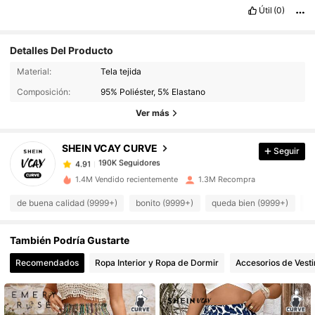
Útil
(0)
Detalles Del Producto
Material:
Tela tejida
190K Seguidores
4.91
Composición:
95% Poliéster, 5% Elastano
190K Seguidores
4.91
Ver más
190K Seguidores
4.91
190K Seguidores
4.91
SHEIN VCAY CURVE
Seguir
190K Seguidores
4.91
1.4M Vendido recientemente
1.3M Recompra
190K Seguidores
4.91
de buena calidad (9999+)
bonito (9999+)
queda bien (9999+)
c
190K Seguidores
4.91
190K Seguidores
4.91
También Podría Gustarte
190K Seguidores
4.91
Recomendados
Ropa Interior y Ropa de Dormir
Accesorios de Vesti
190K Seguidores
4.91
190K Seguidores
4.91