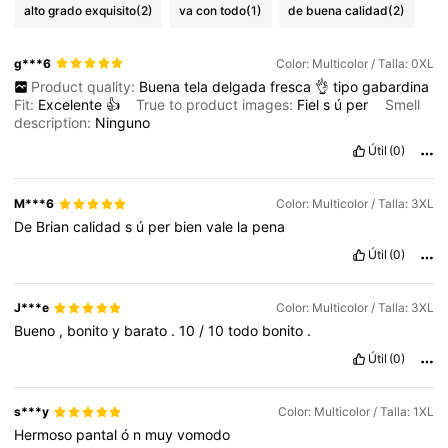
alto grado exquisito
(2)
va con todo
(1)
de buena calidad
(2)
g***6
Color: Multicolor / Talla: 0XL
Product quality:
Buena
tela
delgada
fresca
👌
tipo
gabardina
Fit:
Excelente
👍
True to product images:
Fiel
s
ú
per
Smell
description:
Ninguno
Útil
(0)
M***6
Color: Multicolor / Talla: 3XL
De
Brian
calidad
s
ú
per
bien
vale
la
pena
Útil
(0)
J***e
Color: Multicolor / Talla: 3XL
Bueno
,
bonito
y
barato
.
10
/
10
todo
bonito
.
Útil
(0)
s***y
Color: Multicolor / Talla: 1XL
Hermoso
pantal
ó
n
muy
vomodo