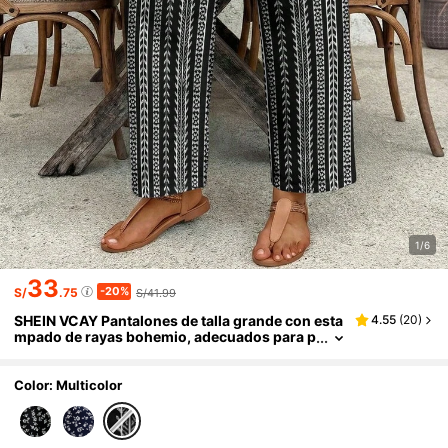
1/6
33
-20%
S/
.75
S/41.99
SHEIN VCAY Pantalones de talla grande con esta
4.55
(
20
)
mpado de rayas bohemio, adecuados para p
laya y resort
Color: Multicolor