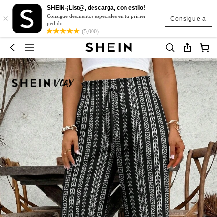
SHEIN-¡List@, descarga, con estilo!
×
Consigue descuentos especiales en tu primer
Consíguela
pedido
(5,000)