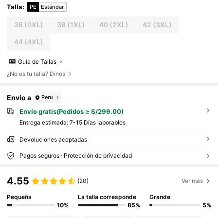
Talla
:
PE
Estándar
36
(0XL)
38
(1XL)
40
(2XL)
42
(3XL)
44
(4XL)
Guía de Tallas
¿No es tu talla? Dinos
Envío a
Peru
Envío gratis(Pedidos ≥ S/299.00)
Entrega estimada:
7-15 Días laborables
Devoluciones aceptadas
Pagos seguros · Protección de privacidad
4.55
(20)
Ver más
Pequeña
La talla corresponde
Grande
10%
85%
5%