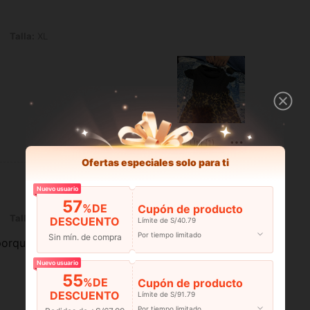
Talla:
XL
Útil (1)
Ofertas especiales solo para ti
Nuevo usuario
57
%DE
Cupón de producto
Talla:
XL
DESCUENTO
Límite de S/40.79
Por tiempo limitado
Sin mín. de compra
 porque compro mucho
Nuevo usuario
55
%DE
Cupón de producto
DESCUENTO
Límite de S/91.79
Por tiempo limitado