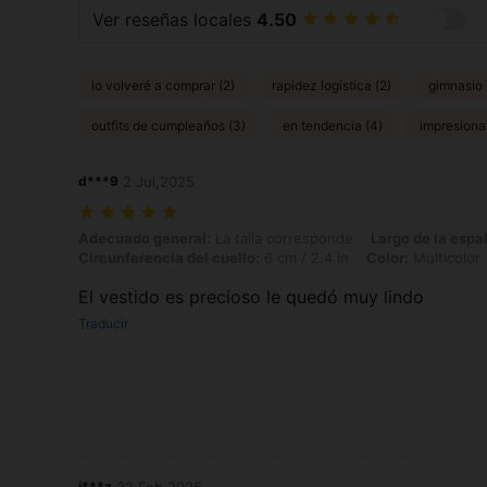
Ver reseñas locales
4.50
lo volveré a comprar (2)
rapidez logística (2)
gimnasio 
outfits de cumpleaños (3)
en tendencia (4)
impresiona
d***9
2 Jul,2025
Adecuado general: La talla corresponde, Largo de la espalda: 12 cm / 
Adecuado general:
La talla corresponde
Largo de la espa
Circunferencia del cuello:
6 cm / 2.4 in
Color:
Multicolor
El vestido es precioso le quedó muy lindo
Traducir
j***z