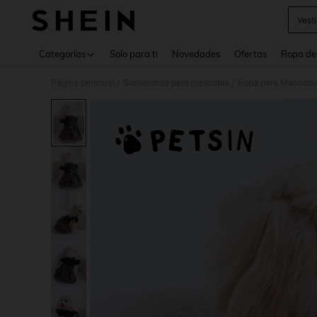
Vesti
Use up 
Categorías
Solo para ti
Novedades
Ofertas
Ropa de
Página principal
Suministros para mascotas
Ropa para Mascota
/
/