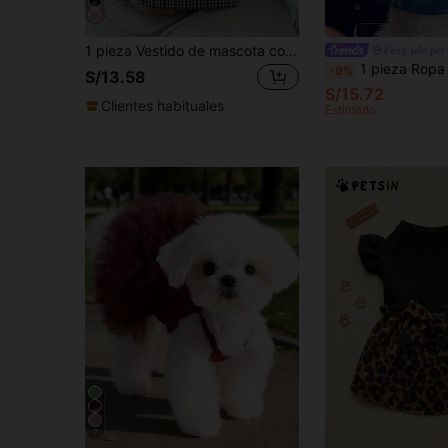
1 pieza Vestido de mascota con estampado de cuadros para gato con perro para verano
Fairy tale pet
1 pieza Ropa para mascotas Vestido de fresa para perros y g
-9%
S/13.58
S/15.72
Clientes habituales
Estimado
7