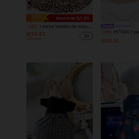
Ahorro de S/1.65
1 pieza Vestido de mascota con estampado de leopardo, ropa de moda para perros, adecuado para perros pequeños y medianos en otoño/invierno
PETSIN
-10%
PETSIN 1 pieza Vestido para perro/gato de terciopelo con estampado de
-15%
S/14.83
Estimado
S/10.10