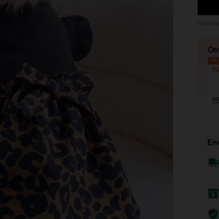
Gana h
Ot
p
S
Env