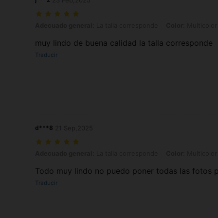
23 Feb,2025
Adecuado general: La talla corresponde, Color: Multicolor, Talla: XL
Adecuado general:
La talla corresponde
Color:
Multicolor
muy lindo de buena calidad la talla corresponde
Traducir
d***8
21 Sep,2025
Adecuado general: La talla corresponde, Color: Multicolor, Talla: XL
Adecuado general:
La talla corresponde
Color:
Multicolor
Todo muy lindo no puedo poner todas las fotos
Traducir