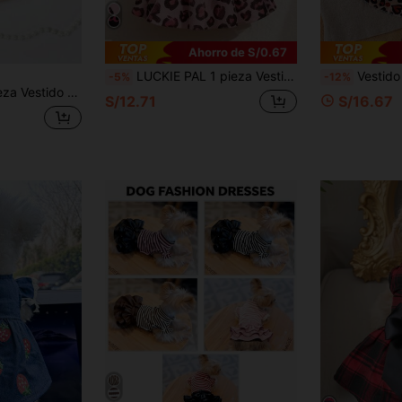
Ahorro de S/0.67
LUCKIE PAL 1 pieza Vestido de tul con estampado de leopardo, mangas de vuelo y bloques de color, estilo princesa lindo, adecuado para Chihuahuas, perros pequeños, gatos, bodas, ropa interior/exterior para mascotas
Vestido para mascotas con estampado
-5%
-12%
 leopardo y malla de tul, ropa para mascotas de estilo universal
S/12.71
S/16.67