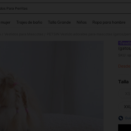
dos Para Perritas
and down arrow keys to navigate search Búsqueda reciente and Busca y Encuentr
 mujer
Trajes de baño
Talla Grande
Niños
Ropa para hombre
s
Vestidos para Mascotas
PETSIN Vestido adorable para mascotas (gatos/per
/
/
(gatos
negro
SKU: s
Desde
PR
Talla
XS
XX
Guí