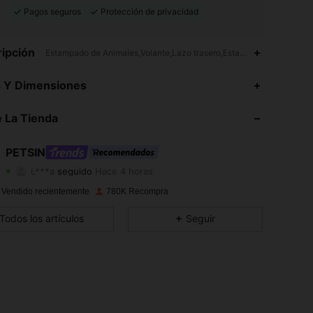
Pagos seguros
Protección de privacidad
ipción
Estampado de Animales,Volante,Lazo trasero,Estampado en Textura,
4.87
8.3K
217K
s Y Dimensiones
4.87
8.3K
217K
 La Tienda
4.87
8.3K
217K
PETSIN
L***a
seguido
Hace 4 horas
4.87
8.3K
217K
Calificación
Artículos
Seguidores
 Vendido recientemente
780K Recompra
4.87
8.3K
217K
Todos los artículos
Seguir
4.87
8.3K
217K
4.87
8.3K
217K
4.87
8.3K
217K