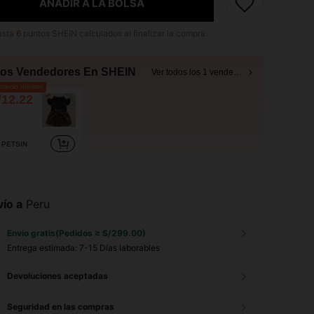
AÑADIR A LA BOLSA
asta
6
puntos SHEIN calculados al finalizar la compra.
ros Vendedores En SHEIN
Ver todos los 1 vendedores
recio mínimo
/12.22
PETSIN
ío a
Peru
Envío gratis(Pedidos ≥ S/299.00)
Entrega estimada:
7-15 Días laborables
Devoluciones aceptadas
Seguridad en las compras