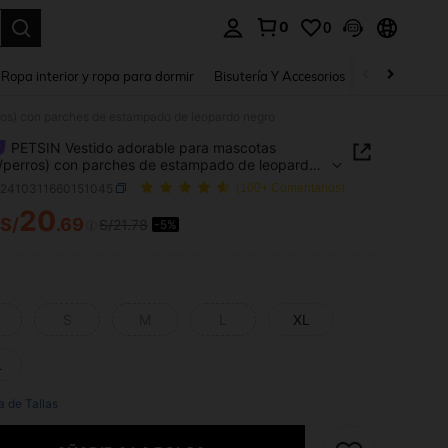
0
0
a. Press Enter to select.
Ropa interior y ropa para dormir
Bisutería Y Accesorios
Zapatos
H
ros) con parches de estampado de leopardo negro
PETSIN Vestido adorable para mascotas
/perros) con parches de estampado de leopardo
p2410311660151045
(100+ Comentarios)
20
S/
.69
S/21.78
-5%
ICE AND AVAILABILITY
S
M
L
XL
L
a de Tallas