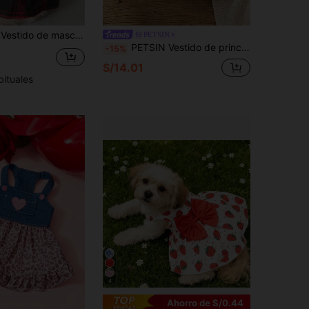
de mascota con estampado de cuadros
PETSIN
PETSIN Vestido de princesa azul con diseño de correa casual para mascotas, adecuado para primavera y verano
-15%
S/14.01
bituales
4
Ahorro de S/0.44