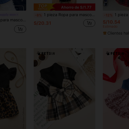
Ahorro de S/1.77
1 pieza Ropa para mascotas, Vestido feliz para perro, Falda de rayas de cuero, Estilo primavera/verano, Tela cómoda
1 pieza Vestido 
 supply store
-8%
-12%
atos pequeños, Atuendo lindo para cachorros y gatitos
S/10.54
S/20.31
Estimado
Clientes ha