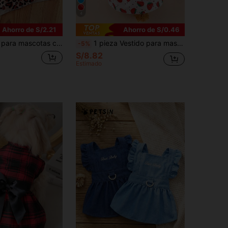
4
Ahorro de S/2.21
Ahorro de S/0.46
 de gato, perro, corazón y leopardo con volante en el bajo, estampado de cereza
1 pieza Vestido para mascotas con moño y estampado de fresa, regalo de Navidad
-5%
S/8.82
Estimado