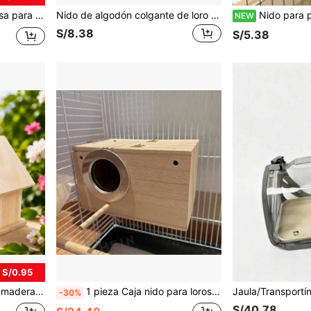
 calidad, espacio interior amplio para loros, accesorio de decoración y mascotas
Nido de algodón colgante de loro mullido a prueba de viento y cálido, adecuado para pavo real, urraca, loro para evitar el viento y mantener el calor en otoño/invierno
Nido para pájaros mascota, jaula de cría con cueva de cuerda de algodón colgante, nido de pájaro tejido a mano con cuerda, nido para pájaros pequeños y medianos, nido multi
NEW
S/8.38
S/5.38
 S/0.95
 patio, jardín trasero, jardín, apto para gorrión, pinzón, periquito, periquito
1 pieza Caja nido para loros, caja nido de madera natural para pájaros, caja de cría para pájaros pequeños, adecuada para agapornis, ninfas, apareamiento de loros, uso en jaulas de pájaros
-30%
S/40.78