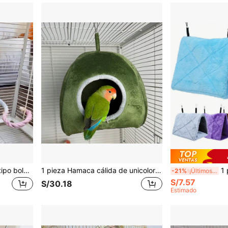
1 pieza Hamaca colgante tipo bolsa de dormir para loros, adecuada para loros, periquitos, hámsteres, bolsa de descanso cómoda para viajes, fácil de transportar - Bolsa de dormir para animales pequeños
1 pieza Hamaca cálida de unicolor para loro para uso en el hogar
1 pieza Nido de pájaro 
-21%
¡Últimos 3 días
S/7.57
S/30.18
Estimado