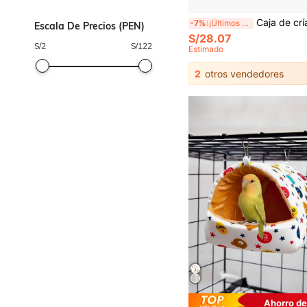
Caja de cría de loros de madera, nido de pájaro rectangular, nido de pájaro de madera
-7%
¡Últimos 3 días
Escala De Precios (PEN)
S/28.07
S/
2
S/
122
Estimado
2
otros vendedores
Ahorro de