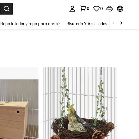
0
0
a. Press Enter to select.
Ropa interior y ropa para dormir
Bisutería Y Accesorios
Zapatos
H