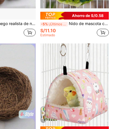
Ahorro de S/0.58
jaro, nido de pájaro pequeño, huevos de Pascua, suministros de Pascua, accesorios decorativos suaves, huevos de codorniz, huevos de pájaro, huevos de espuma de colores, decoración de corona de DIY con huevos de paloma manchados, huevos de paloma realistas, nido de pájaro tejido a mano para decoración de jardín, decoración de paisaje en miniatura con nido de pájaro, decoración de patio exterior con casa de pájaros
Nido de mascota cálido de invierno, adecuado para jaulas de pájaros con diseño colgante, aplicable para loros, hámsteres y erizos, regalo práctico para mascotas
-5%
¡Últimos 3 días
S/11.10
Estimado
5