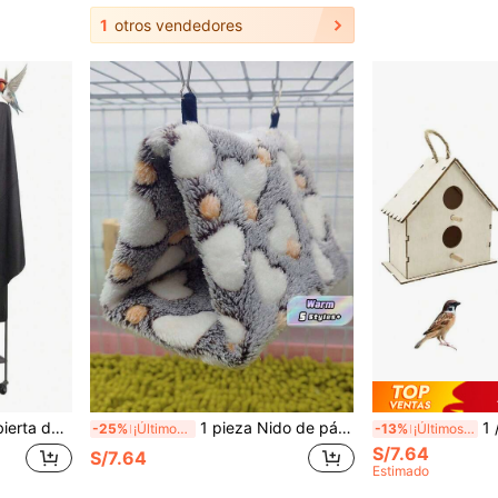
1
otros vendedores
ba de Polvo, Jaula de Pájaros Nocturna, Jaula de Mascotas
1 pieza Nido de pájaro tipo hamaca de triángulo suave, cálido y acolchado con diseño de corazón, apto para cacatúas, periquitos y otros loros pequeños y medianos para dormir, descansar y jugar. Múltiples tamaños y opciones de color, gancho de metal desmontable para limpieza, apto para otoño e invierno
1 /2 piezas Tablero denso lijado a m
-25%
¡Últimos 2 días
-13%
¡Últimos 3 días
S/7.64
S/7.64
Estimado