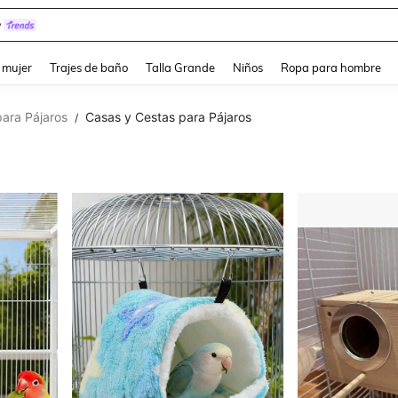
y
and down arrow keys to navigate search Búsqueda reciente and Busca y Encuentr
 mujer
Trajes de baño
Talla Grande
Niños
Ropa para hombre
ara Pájaros
Casas y Cestas para Pájaros
/