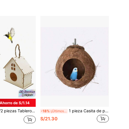
Ahorro de S/1.14
ano con múltiples cámaras Juego combinado de nido de pájaro y casita de pájaro DIY Color de madera natural Para loros pequeños y periquitos Tiempo de juego al aire libre Aliviar el aburrimiento Sombra refrescante Descanso Todas las estaciones Accesorios para jaula de pájaros mascota
1 pieza Casita de pájaros de 3,5/6,3 pulgadas de cáscara de coco natural, estampado de rayas de tigre, para loros y mascotas pequeñas, cálida, resistente para masticar, nido escondite
-18%
¡Últimos 3 días
S/21.30