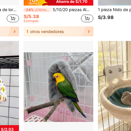
Ahorro de S/1.70
 para exteriores, percha para mascota de loro en casa
5/10/20 piezas Almohadillas desechables para jaula de pájaros, Almohadillas absorbentes de tela no tejida para el fondo de la jaula de loros, Almohadillas engrosadas para la limpieza de excrementos de pájaros
-24%
¡Últimos 3 días
S/5.38
S/3.98
Estimado
1
otros vendedores
 S/2.03