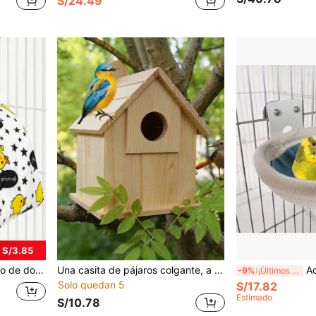
S/24.49
 S/3.85
steres, chinchillas, ardillas, cama para mascotas en otoño e invierno
Una casita de pájaros colgante, a prueba de lluvia, casita de pájaros de madera sólida DIY para exteriores, mini nido, apta para jardines interiores y exteriores, perfecta para gorriones, periquitos, diversas aves y colibríes, hecha de madera artesanal, resistente a caídas y duradera.
Accesorios de casa de 
-9%
¡Últimos 3 días
Solo quedan 5
S/17.82
Estimado
S/10.78