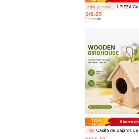
1 PIEZA Casa para pájaros tipo nido de loro de 4 estaciones, diseño cómodo y duradero, hecha de materiales de alta
-19%
¡Últimos 3 días
S/8.65
Estimado
Ahorro de
Casita de pájaros de madera colgante con percha, caja nido con forma de casa y cuerda para colgar, refugio para pájaros montado en árbol para exteriores para pájaros pequeños, hábitat decorativo para pájaros para
-3%