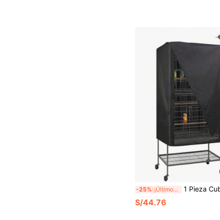
1 Pieza Cubierta de Jaula de Pájaros, Bloqueo de Luz y Transpirable, Impermeable y a Prue
-25%
¡Últimos 2 días
S/44.76