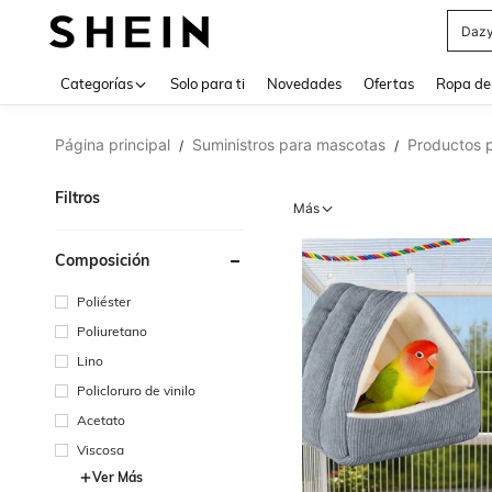
Daz
Use up 
Categorías
Solo para ti
Novedades
Ofertas
Ropa de
Página principal
Suministros para mascotas
Productos p
/
/
Filtros
Más
Composición
Poliéster
Poliuretano
Lino
Policloruro de vinilo
Acetato
Viscosa
Ver Más