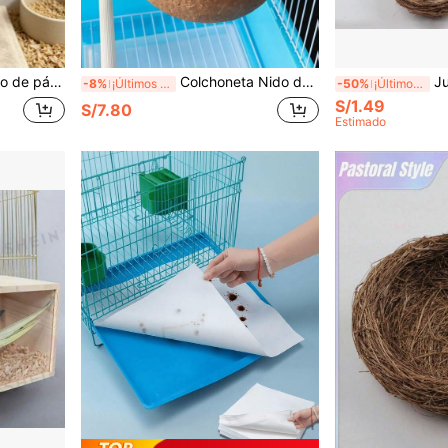
cotas pequeños, nido, cama, almohadilla cálida anti-picoteo, adecuada para loros, periquitos, loros de cola larga, canarios, redonda y cálida
Colchoneta Nido de Pájaro, Cama para Mascotas, Cama para Mascotas Pequeñas de Todas las Estaciones para Hámster Dorado, Rata de Rama de Flor, Adecuada para Loro, Periquito, Loro de Cola Larga, Cacatúa, Conure, Agapornis, Canario, Pinzón
Juego realista de nido de pájaro y huevos, nido de pá
-8%
¡Últimos 3 días
-50%
¡Últimos 3 días
S/1.49
S/7.80
Estimado