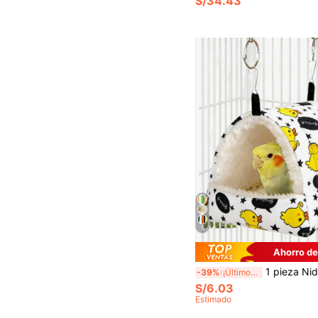
S/34.43
5
Ahorro de
1 pieza Nido de dormir triangular de felpa cálida con estampado de dibujos animados para loros, hám
-39%
¡Últimos 3 días
S/6.03
Estimado