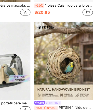
funcional para mascotas, nido perfecto para pájaros mascota, fácil instalación, adecuado para cacatúas, loros, agapornis, periquitos, etc., gran regalo para amantes de los pájaros, regalo de Halloween, regalo del Día del Maestro (requiere ensamblaje)
1 pieza Caja nido para loros, caja nido de madera natural para pájaros, caja de cría para pájaros pequeños, adecuada para agapornis, ninfas, loros, uso en jaulas de pájaros
-30%
S/20.85
Jaula/Transportín portátil para mascotas (con bandeja), bolso de hombro transparente para pájaros, transpirable y cómodo, adecuado para pájaros, loros, cacatúas y pequeños reptiles, con percha
PETSIN
PETSIN 1 Nido de colibrí suspendido, casa de pájaros tejida a mano, refugio de pájaros esférico para exteriores, adecuado para jardines, terrazas, céspedes
-15%
¡Últimos 3 días