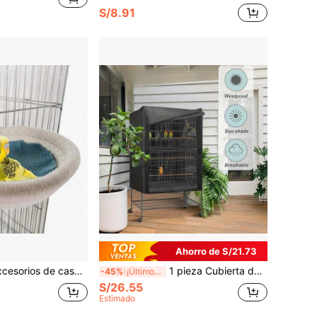
S/8.91
Ahorro de S/21.73
anidación y cría de nidos de aves 2024, adecuados para canarios, periquitos, loros pequeños, periquitos enanos, cotorras, con servicio de dropshipping disponible
1 pieza Cubierta de jaula para pájaros, Cubierta universal para jaula de mascotas, Mosquitera transpirable a prueba de luz, Impermeable y a prueba de polvo, Adecuada para jaulas de pájaros por la noche, También adecuada para gatos, hurones, cacatúas, loros y pequeños animales por la noche.
-45%
¡Últimos 3 días
S/26.55
Estimado