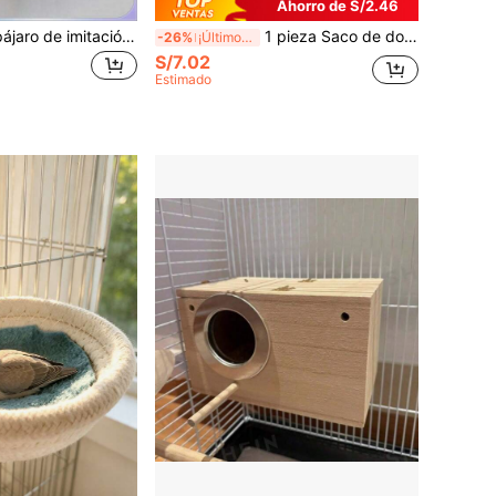
Ahorro de S/2.46
1 pieza Nido de pájaro de imitación hecho a mano para decoración de jardín, nido de pájaro de hierba marrón gruesa trenzada, nido de pájaro de ratán, adecuado para pájaros domésticos o loros, corona de flores de ratán marrón tejida a mano, con nido de loro con perlas para cría y decoración, nido de pájaro para balcón exterior, se pueden usar jaulas de diferentes tamaños
1 pieza Saco de dormir de triángulo con cobertura completa y estampado de dibujos animados para loros, hámsteres, pájaros pequeños en otoño e invierno
-26%
¡Últimos 3 días
S/7.02
Estimado