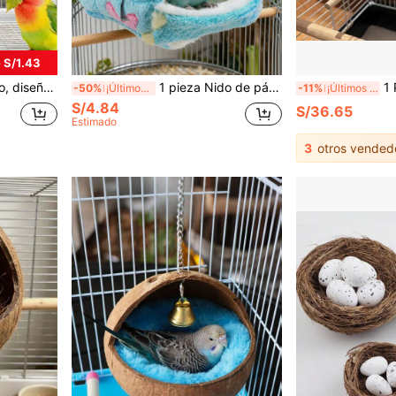
 S/1.43
ájaros, casa para pájaros, juguetes para loros, jaula para ratones, accesorios de perchas para pájaros, baño para pájaros, perchas para pájaros, observación de aves, juegos para pájaros, cacatúa, juguetes para loros, jaula para loros
1 pieza Nido de pájaro, hamaca colgante para pájaros y mascotas pequeñas, de patrón aleatorio de corazón/estrella de mar, de peluche grueso y totalmente cerrado, a prueba de viento y cálido, súper suave, adecuado para otoño/invierno
1 Paquete Caja nido p
-50%
¡Últimos 3 días
-11%
¡Últimos 3 días
S/4.84
S/36.65
Estimado
3
otros vended