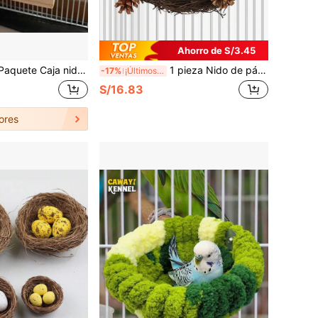
Ahorro de S/3.45
ara periquito, caja de anidación de madera natural, pequeña caja de cría para periquitos, agapornis, cacatúas, loros, apareamiento, aviario, 7.7*4.7*4.7 pulgadas
1 pieza Nido de pájaro colgante de piña trenzada de paja de mar natural, adecuado para jaula de pájaros o uso en interiores, nido de pájaros cálido
-17%
¡Últimos 3 días
S/16.83
ores