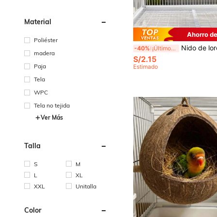
Material
Ahorro de
Poliéster
Nido de loro, diseño duradero y cómodo, materiales de alta calidad, interior espacioso, adecuado para loros, accesorios de mascotas para decoración del hogar, cama colgante para hámster, juguetes para pájaros, casa para pájaros, nido para pájaros, juguetes de peluche para pájaros, cama colgante para hámster, jaula para pájaros, suministros para p
-40%
¡Últimos 3 días
madera
S/2.15
Paja
Estimado
Tela
WPC
Tela no tejida
Ver Más
Talla
S
M
L
XL
XXL
Unitalla
Color