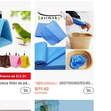
Ahorro de S/2.01
cálido de invierno, hamaca para casa de loro, jaula para pájaros, casa de escondite de peluche para pájaros, adecuada para hámsters, loros, cacatúas, periquitos, inseparables, ninfas
200/100/60/50/40/30/20/10 piezas Almohadillas para jaula de pájaros, revestimientos de bandeja impermeables y a prueba de fugas, papel de desecho para la parte inferior de la jaula de loros grandes, almohadillas absorbentes engrosadas, adecuadas para jaulas de reptiles/hámster/lagarto/serpiente, suministros de limpieza e higiene para mascotas, esterilizados y listos para usar
-12%
¡Últimos 3 días
S/11.42
Estimado