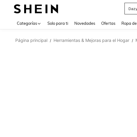
Daz
Use up 
Categorías
Solo para ti
Novedades
Ofertas
Ropa de
Página principal
Herramientas & Mejoras para el Hogar
/
/