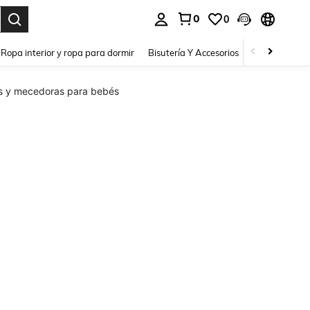
0
0
a. Press Enter to select.
Ropa interior y ropa para dormir
Bisutería Y Accesorios
Zapatos
H
s y mecedoras para bebés