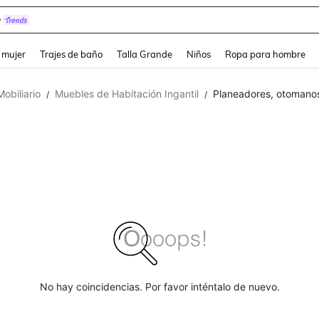
y
and down arrow keys to navigate search Búsqueda reciente and Busca y Encuentr
 mujer
Trajes de baño
Talla Grande
Niños
Ropa para hombre
Mobiliario
Muebles de Habitación Ingantil
Planeadores, otomano
/
/
No hay coincidencias. Por favor inténtalo de nuevo.